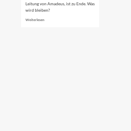
Leitung von Amadeus, ist zu Ende. Was
wird bleiben?
Read
Weiterlesen
more
about
Sanremo
2024:
Regionalismus
und
ein
umkämpfter
Sieg