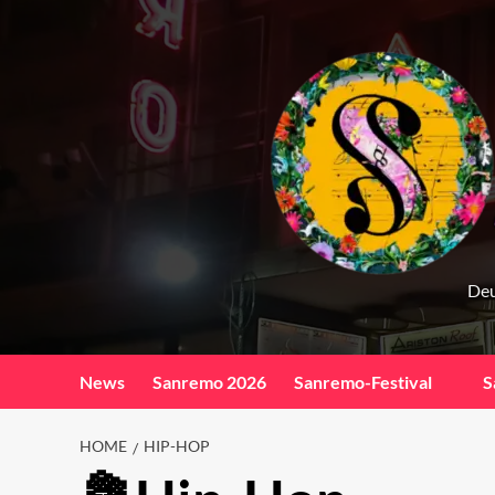
Skip
to
content
Deu
News
Sanremo 2026
Sanremo-Festival
S
HOME
HIP-HOP