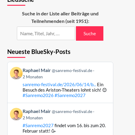
Suche in der Liste aller Beiträge und
Teilnehmenden (seit 1951):
Suche
Neueste BlueSky-Posts
Beitrag
Raphael Mair
@sanremo-festival.de
von
2 Monaten
Raphael
sanremo-festival.de/2026/06/14/b...
Ein
Mair
Besuch des Ariston-Theaters lohnt sich! 😊
auf
#Sanremo2026
#Sanremo2027
Bluesky
ansehen
Beitrag
Raphael Mair
@sanremo-festival.de
von
2 Monaten
Raphael
#Sanremo2027
findet vom 16. bis zum 20.
Mair
Februar statt! 🥳
auf