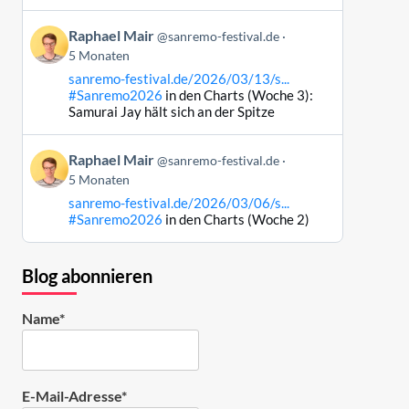
Bluesky
Beitrag
ansehen
Raphael Mair
@sanremo-festival.de
von
5 Monaten
Raphael
sanremo-festival.de/2026/03/13/s...
Mair
#Sanremo2026
in den Charts (Woche 3):
auf
Samurai Jay hält sich an der Spitze
Bluesky
ansehen
Beitrag
Raphael Mair
@sanremo-festival.de
von
5 Monaten
Raphael
sanremo-festival.de/2026/03/06/s...
Mair
#Sanremo2026
in den Charts (Woche 2)
auf
Bluesky
ansehen
Blog abonnieren
Name*
E-Mail-Adresse*