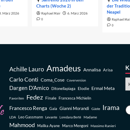
)
Charts (Woche 2)
der Traditi
Neapel
3. März 2026
Raphael Mair
6. März 2026
0
Raphael Mai
0
Amadeus
K
Achille Lauro
Annalisa
Arisa
Carlo Conti
Coma_Cose
Ka
Coverversion
Dargen D’Amico
Ermal Meta
Elodie
Ditonellapiaga
Fedez
Finale
Favoriten
Francesca Michielin
Irama
Francesco Renga
Gianni Morandi
Gaia
Gäste
Leo Gassmann
LDA
Levante
Madame
Loredana Bertè
Mahmood
Malika Ayane
Marco Mengoni
Massimo Ranieri