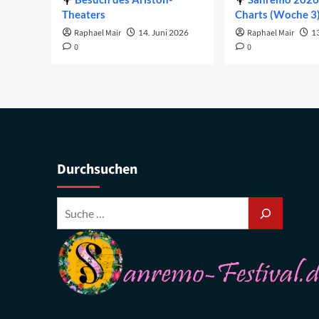
Theaters
Charts (Woche 3
Raphael Mair
14. Juni 2026
Raphael Mair
1
0
0
Durchsuchen