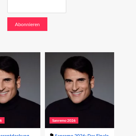
6
Sanremo 2026
derentdeckung
Sanremo 2026: Das Finale