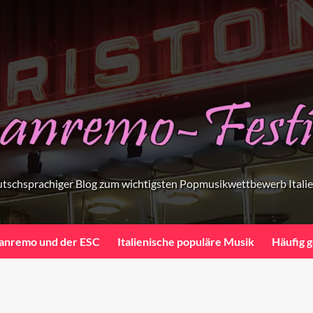
tschsprachiger Blog zum wichtigsten Popmusikwettbewerb Itali
anremo und der ESC
Italienische populäre Musik
Häufig g