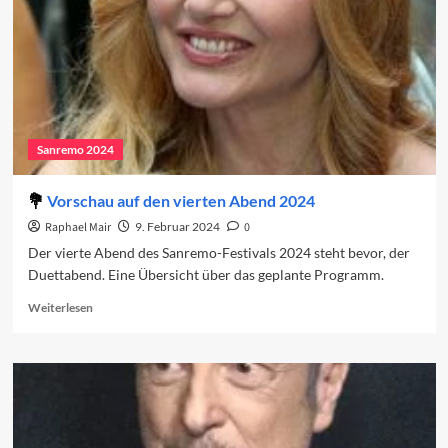
Sanremo 2024
Vorschau auf den vierten Abend 2024
Raphael Mair
9. Februar 2024
0
Der vierte Abend des Sanremo-Festivals 2024 steht bevor, der
Duettabend. Eine Übersicht über das geplante Programm.
Read
Weiterlesen
more
about
Vorschau
auf
den
vierten
Abend