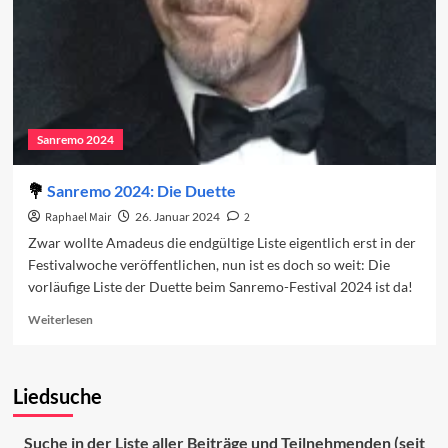
2024
Sanremo 2024
Sanremo 2024: Die Duette
Raphael Mair
26. Januar 2024
2
Zwar wollte Amadeus die endgültige Liste eigentlich erst in der
Festivalwoche veröffentlichen, nun ist es doch so weit: Die
vorläufige Liste der Duette beim Sanremo-Festival 2024 ist da!
Read
Weiterlesen
more
about
Sanremo
Liedsuche
2024:
Die
Duette
Suche in der Liste aller Beiträge und Teilnehmenden (seit