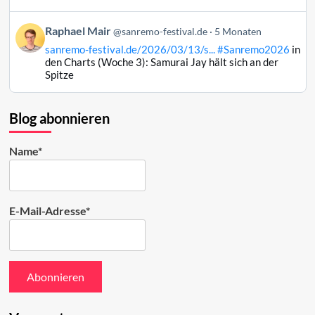
Mair
auf
Beitrag
Raphael Mair
Bluesky
@sanremo-festival.de
5 Monaten
von
ansehen
sanremo-festival.de/2026/03/13/s...
#Sanremo2026
in
Raphael
den Charts (Woche 3): Samurai Jay hält sich an der
Mair
Spitze
auf
Bluesky
ansehen
Blog abonnieren
Name*
E-Mail-Adresse*