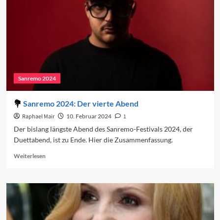
Sanremo 2024
Sanremo 2024: Der vierte Abend
Raphael Mair
10. Februar 2024
1
Der bislang längste Abend des Sanremo-Festivals 2024, der
Duettabend, ist zu Ende. Hier die Zusammenfassung.
Read
Weiterlesen
more
about
Sanremo
2024:
Der
vierte
Abend