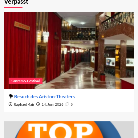
Verpasst
Sanremo-Festival
Besuch des Ariston-Theaters
Raphael Mair
14. Juni 2026
0