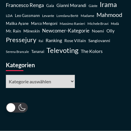
Irama
Francesco Renga
Gianni Morandi
Gaia
Gäste
Mahmood
Leo Gassmann
LDA
Levante
Madame
Loredana Bertè
Malika Ayane
Marco Mengoni
Massimo Ranieri
Michele Bravi
Modà
Newcomer-Kategorie
Olly
Mr. Rain
Noemi
Måneskin
Pressejury
Ranking
Rose Villain
Sangiovanni
Rai
Televoting
The Kolors
Tananai
Serena Brancale
Kategorien
Kategorien