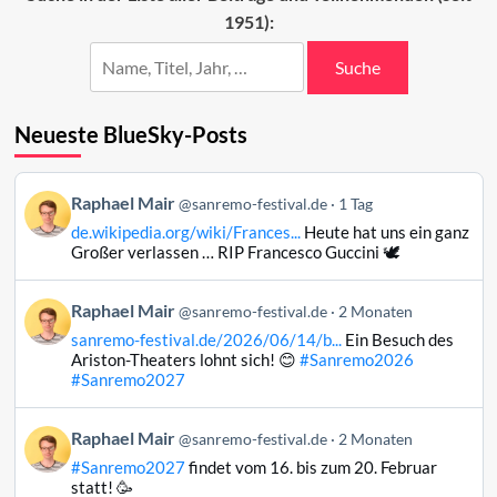
1951):
Suche
Neueste BlueSky-Posts
Beitrag
Raphael Mair
@sanremo-festival.de
1 Tag
von
de.wikipedia.org/wiki/Frances...
Heute hat uns ein ganz
Raphael
Großer verlassen … RIP Francesco Guccini 🕊️
Mair
auf
Beitrag
Raphael Mair
Bluesky
@sanremo-festival.de
2 Monaten
von
ansehen
sanremo-festival.de/2026/06/14/b...
Ein Besuch des
Raphael
Ariston-Theaters lohnt sich! 😊
#Sanremo2026
Mair
#Sanremo2027
auf
Bluesky
Beitrag
Raphael Mair
@sanremo-festival.de
2 Monaten
ansehen
von
#Sanremo2027
findet vom 16. bis zum 20. Februar
Raphael
statt! 🥳