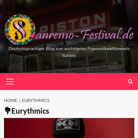
Skip
to
content
Deutschsprachiger Blog zum wichtigsten Popmusikwettbewerb
Italiens
Primary
Menu
HOME
EURYTHMICS
Eurythmics