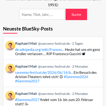
1951):
Suche
Neueste BlueSky-Posts
Beitrag
Raphael Mair
@sanremo-festival.de
2 Tagen
von
de.wikipedia.org/wiki/Frances...
Heute hat uns ein ganz
Raphael
Großer verlassen … RIP Francesco Guccini 🕊️
Mair
auf
Beitrag
Raphael Mair
Bluesky
@sanremo-festival.de
2 Monaten
von
ansehen
sanremo-festival.de/2026/06/14/b...
Ein Besuch des
Raphael
Ariston-Theaters lohnt sich! 😊
#Sanremo2026
Mair
#Sanremo2027
auf
Bluesky
Beitrag
Raphael Mair
@sanremo-festival.de
2 Monaten
ansehen
von
#Sanremo2027
findet vom 16. bis zum 20. Februar
Raphael
statt! 🥳