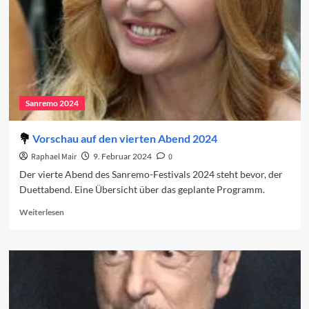
Sanremo 2024
Vorschau auf den vierten Abend 2024
Raphael Mair
9. Februar 2024
0
Der vierte Abend des Sanremo-Festivals 2024 steht bevor, der
Duettabend. Eine Übersicht über das geplante Programm.
Read
Weiterlesen
more
about
Vorschau
auf
den
vierten
Abend