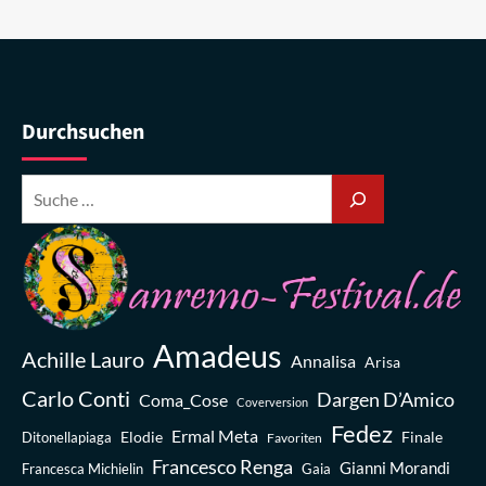
Durchsuchen
Amadeus
Achille Lauro
Annalisa
Arisa
Carlo Conti
Dargen D’Amico
Coma_Cose
Coverversion
Fedez
Ermal Meta
Elodie
Finale
Ditonellapiaga
Favoriten
Francesco Renga
Gianni Morandi
Francesca Michielin
Gaia