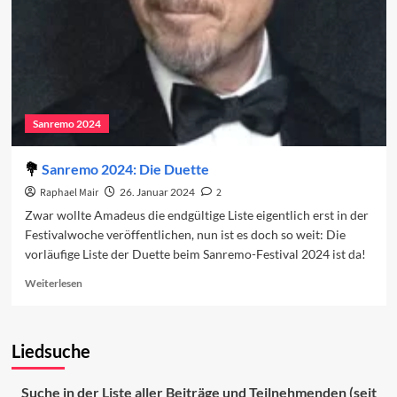
2024
Sanremo 2024
Sanremo 2024: Die Duette
Raphael Mair
26. Januar 2024
2
Zwar wollte Amadeus die endgültige Liste eigentlich erst in der
Festivalwoche veröffentlichen, nun ist es doch so weit: Die
vorläufige Liste der Duette beim Sanremo-Festival 2024 ist da!
Read
Weiterlesen
more
about
Sanremo
Liedsuche
2024:
Die
Duette
Suche in der Liste aller Beiträge und Teilnehmenden (seit