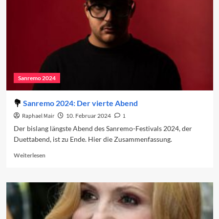
Sanremo 2024
Sanremo 2024: Der vierte Abend
Raphael Mair
10. Februar 2024
1
Der bislang längste Abend des Sanremo-Festivals 2024, der
Duettabend, ist zu Ende. Hier die Zusammenfassung.
Read
Weiterlesen
more
about
Sanremo
2024:
Der
vierte
Abend