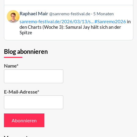
Mair
auf
Beitrag
Raphael Mair
Bluesky
@sanremo-festival.de
5 Monaten
von
ansehen
sanremo-festival.de/2026/03/13/s...
#Sanremo2026
in
Raphael
den Charts (Woche 3): Samurai Jay hält sich an der
Mair
Spitze
auf
Bluesky
ansehen
Blog abonnieren
Name*
E-Mail-Adresse*