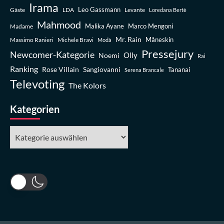
Irama
Leo Gassmann
Gäste
LDA
Levante
Loredana Bertè
Mahmood
Madame
Malika Ayane
Marco Mengoni
Mr. Rain
Massimo Ranieri
Michele Bravi
Måneskin
Modà
Pressejury
Newcomer-Kategorie
Olly
Noemi
Rai
Ranking
Rose Villain
Sangiovanni
Tananai
Serena Brancale
Televoting
The Kolors
Kategorien
Kategorien