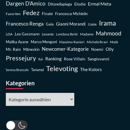
Dargen D’Amico
Ermal Meta
Elodie
Ditonellapiaga
Fedez
Finale
Favoriten
Francesca Michielin
Irama
Francesco Renga
Gianni Morandi
Gaia
Gäste
Mahmood
Leo Gassmann
LDA
Levante
Madame
Loredana Bertè
Malika Ayane
Marco Mengoni
Massimo Ranieri
Michele Bravi
Modà
Newcomer-Kategorie
Olly
Mr. Rain
Noemi
Måneskin
Pressejury
Ranking
Rose Villain
Sangiovanni
Rai
Televoting
The Kolors
Tananai
Serena Brancale
Kategorien
Kategorien