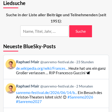
Liedsuche
Playback
und
wieder
Suche in der Liste aller Beiträge und Teilnehmenden (seit
zurück
1951):
Suche
Neueste BlueSky-Posts
Beitrag
Raphael Mair
@sanremo-festival.de
23 Stunden
von
de.wikipedia.org/wiki/Frances...
Heute hat uns ein ganz
Raphael
Großer verlassen … RIP Francesco Guccini 🕊️
Mair
auf
Beitrag
Raphael Mair
Bluesky
@sanremo-festival.de
2 Monaten
von
ansehen
sanremo-festival.de/2026/06/14/b...
Ein Besuch des
Raphael
Ariston-Theaters lohnt sich! 😊
#Sanremo2026
Mair
#Sanremo2027
auf
Bluesky