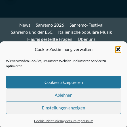
News
Sanremo 2026
Sanremo-Festival
Sanremo und der ESC
Italienische populäre Musik
Häufig gestellte Fragen
Über uns
Impressum und Datenschutz
Cookie-Richtlinie
Cookie-Zustimmung verwalten
Bluesky
Wir verwenden Cookies, um unsere Website und unseren Service zu
optimieren.
Mastodon
Twitter
Cookies akzeptieren
LinkedIn
Ablehnen
E-
Einstellungen anzeigen
Mail
© Sanremo-Festival.de
|
CoverNews
by AF themes.
Cookie-Richtlinie
Impressum
Impressum