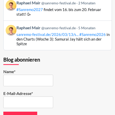
Beitrag
Raphael Mair
@sanremo-festival.de
2 Monaten
ansehen
von
#Sanremo2027
findet vom 16. bis zum 20. Februar
Raphael
statt! 🥳
Mair
auf
Beitrag
Raphael Mair
Bluesky
@sanremo-festival.de
5 Monaten
von
ansehen
sanremo-festival.de/2026/03/13/s...
#Sanremo2026
in
Raphael
den Charts (Woche 3): Samurai Jay hält sich an der
Mair
Spitze
auf
Bluesky
ansehen
Blog abonnieren
Name*
E-Mail-Adresse*