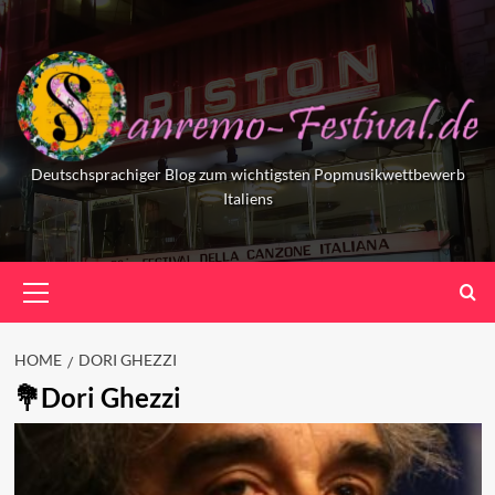
Skip
to
content
Deutschsprachiger Blog zum wichtigsten Popmusikwettbewerb
Italiens
Primary
Menu
HOME
DORI GHEZZI
Dori Ghezzi