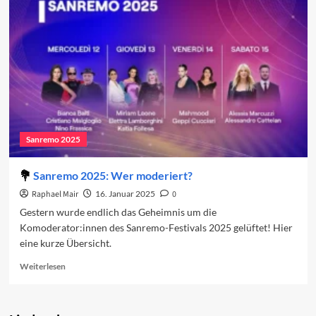
den
zweiten
Abend
2025
Sanremo 2025
Sanremo 2025: Wer moderiert?
Raphael Mair
16. Januar 2025
0
Gestern wurde endlich das Geheimnis um die
Komoderator:innen des Sanremo-Festivals 2025 gelüftet! Hier
eine kurze Übersicht.
Read
Weiterlesen
more
about
Sanremo