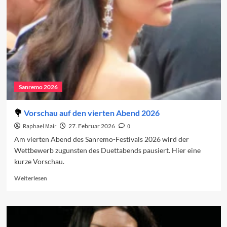
vierte
Abend
Sanremo 2026
Vorschau auf den vierten Abend 2026
Raphael Mair
27. Februar 2026
0
Am vierten Abend des Sanremo-Festivals 2026 wird der
Wettbewerb zugunsten des Duettabends pausiert. Hier eine
kurze Vorschau.
Read
Weiterlesen
more
about
Vorschau
auf
den