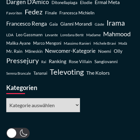
Dargen D’Amico
Ermal Meta
Elodie
Ditonellapiaga
Fedez
Finale
Favoriten
Francesca Michielin
Irama
Francesco Renga
Gianni Morandi
Gaia
Gäste
Mahmood
Leo Gassmann
LDA
Levante
Madame
Loredana Bertè
Malika Ayane
Marco Mengoni
Massimo Ranieri
Michele Bravi
Modà
Newcomer-Kategorie
Olly
Mr. Rain
Noemi
Måneskin
Pressejury
Ranking
Rose Villain
Sangiovanni
Rai
Televoting
The Kolors
Tananai
Serena Brancale
Kategorien
Kategorien