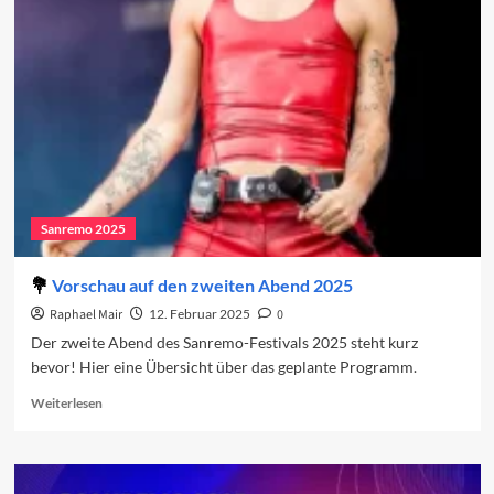
2025:
Der
zweite
Abend
Sanremo 2025
Vorschau auf den zweiten Abend 2025
Raphael Mair
12. Februar 2025
0
Der zweite Abend des Sanremo-Festivals 2025 steht kurz
bevor! Hier eine Übersicht über das geplante Programm.
Read
Weiterlesen
more
about
Vorschau
auf