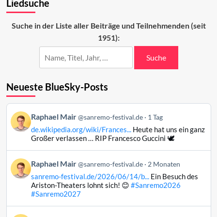
Liedsuche
2025:
Wer
moderiert?
Suche in der Liste aller Beiträge und Teilnehmenden (seit
1951):
Suche
Neueste BlueSky-Posts
Beitrag
Raphael Mair
@sanremo-festival.de
1 Tag
von
de.wikipedia.org/wiki/Frances...
Heute hat uns ein ganz
Raphael
Großer verlassen … RIP Francesco Guccini 🕊️
Mair
auf
Beitrag
Raphael Mair
Bluesky
@sanremo-festival.de
2 Monaten
von
ansehen
sanremo-festival.de/2026/06/14/b...
Ein Besuch des
Raphael
Ariston-Theaters lohnt sich! 😊
#Sanremo2026
Mair
#Sanremo2027
auf
Bluesky