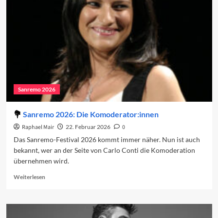
vierten
Abend
2026
Sanremo 2026
Sanremo 2026: Die Komoderator:innen
Raphael Mair
22. Februar 2026
0
Das Sanremo-Festival 2026 kommt immer näher. Nun ist auch
bekannt, wer an der Seite von Carlo Conti die Komoderation
übernehmen wird.
Read
Weiterlesen
more
about
Sanremo
2026: