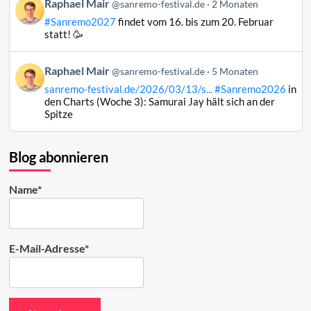
Beitrag
Raphael Mair
@sanremo-festival.de
2 Monaten
ansehen
von
#Sanremo2027
findet vom 16. bis zum 20. Februar
Raphael
statt! 🥳
Mair
auf
Beitrag
Raphael Mair
Bluesky
@sanremo-festival.de
5 Monaten
von
ansehen
sanremo-festival.de/2026/03/13/s...
#Sanremo2026
in
Raphael
den Charts (Woche 3): Samurai Jay hält sich an der
Mair
Spitze
auf
Bluesky
ansehen
Blog abonnieren
Name*
E-Mail-Adresse*