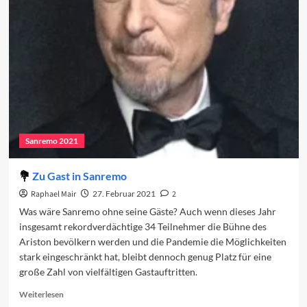
des
vierten
Abends
Sanremo 2021
Zu Gast in Sanremo
Raphael Mair
27. Februar 2021
2
Was wäre Sanremo ohne seine Gäste? Auch wenn dieses Jahr
insgesamt rekordverdächtige 34 Teilnehmer die Bühne des
Ariston bevölkern werden und die Pandemie die Möglichkeiten
stark eingeschränkt hat, bleibt dennoch genug Platz für eine
große Zahl von vielfältigen Gastauftritten.
Read
Weiterlesen
more