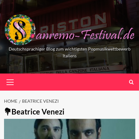
Skip
to
content
Deutschsprachiger Blog zum wichtigsten Popmusikwettbewerb
Italiens
Primary
Menu
HOME
BEATRICE VENEZI
Beatrice Venezi