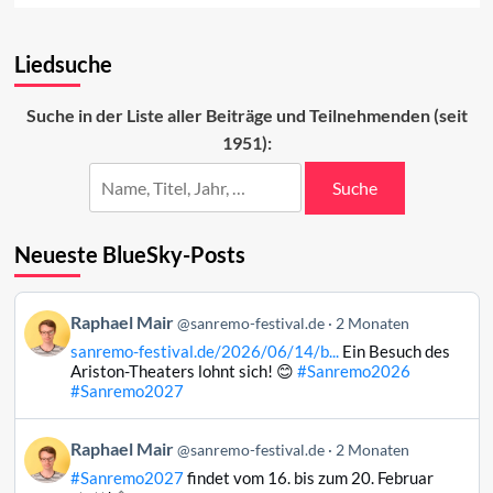
about
Zu
Liedsuche
Gast
in
Sanremo
Suche in der Liste aller Beiträge und Teilnehmenden (seit
1951):
Suche
Neueste BlueSky-Posts
Beitrag
Raphael Mair
@sanremo-festival.de
2 Monaten
von
sanremo-festival.de/2026/06/14/b...
Ein Besuch des
Raphael
Ariston-Theaters lohnt sich! 😊
#Sanremo2026
Mair
#Sanremo2027
auf
Bluesky
Beitrag
Raphael Mair
@sanremo-festival.de
2 Monaten
ansehen
von
#Sanremo2027
findet vom 16. bis zum 20. Februar
Raphael