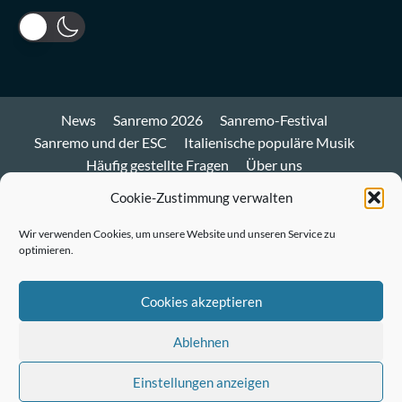
News
Sanremo 2026
Sanremo-Festival
Sanremo und der ESC
Italienische populäre Musik
Häufig gestellte Fragen
Über uns
Impressum und Datenschutz
Cookie-Richtlinie
Cookie-Zustimmung verwalten
Bluesky
Wir verwenden Cookies, um unsere Website und unseren Service zu
optimieren.
Mastodon
Twitter
Cookies akzeptieren
LinkedIn
Ablehnen
E-
Einstellungen anzeigen
Mail