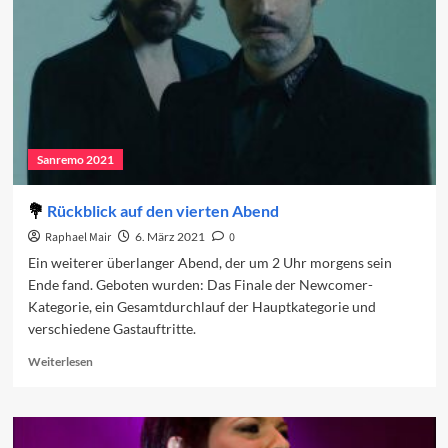
Sanremo 2021
Rückblick auf den vierten Abend
Raphael Mair
6. März 2021
0
Ein weiterer überlanger Abend, der um 2 Uhr morgens sein
Ende fand. Geboten wurden: Das Finale der Newcomer-
Kategorie, ein Gesamtdurchlauf der Hauptkategorie und
verschiedene Gastauftritte.
Read
Weiterlesen
more
about
Rückblick
auf