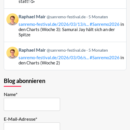
statt! 🥳
Mair
auf
Beitrag
Raphael Mair
Bluesky
@sanremo-festival.de
5 Monaten
von
ansehen
sanremo-festival.de/2026/03/13/s...
#Sanremo2026
in
Raphael
den Charts (Woche 3): Samurai Jay hält sich an der
Mair
Spitze
auf
Bluesky
Beitrag
Raphael Mair
@sanremo-festival.de
5 Monaten
ansehen
von
sanremo-festival.de/2026/03/06/s...
#Sanremo2026
in
Raphael
den Charts (Woche 2)
Mair
auf
Bluesky
Blog abonnieren
ansehen
Name*
E-Mail-Adresse*