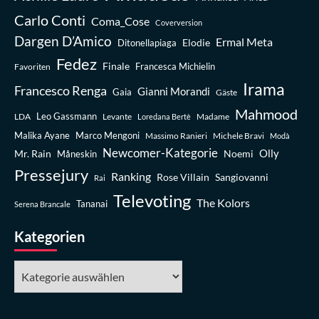
Carlo Conti
Coma_Cose
Coverversion
Dargen D’Amico
Ermal Meta
Elodie
Ditonellapiaga
Fedez
Finale
Favoriten
Francesca Michielin
Irama
Francesco Renga
Gianni Morandi
Gaia
Gäste
Mahmood
Leo Gassmann
LDA
Levante
Madame
Loredana Bertè
Malika Ayane
Marco Mengoni
Massimo Ranieri
Michele Bravi
Modà
Newcomer-Kategorie
Olly
Mr. Rain
Noemi
Måneskin
Pressejury
Ranking
Rose Villain
Sangiovanni
Rai
Televoting
The Kolors
Tananai
Serena Brancale
Kategorien
Kategorien