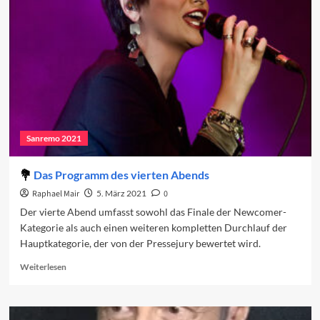
den
vierten
Abend
Sanremo 2021
Das Programm des vierten Abends
Raphael Mair
5. März 2021
0
Der vierte Abend umfasst sowohl das Finale der Newcomer-
Kategorie als auch einen weiteren kompletten Durchlauf der
Hauptkategorie, der von der Pressejury bewertet wird.
Read
Weiterlesen
more
about
Das
Programm