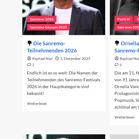
Sanremo 2026
Porträt
Sanremo Giovani 2025
Sanremo 20
Die Sanremo-
Ornella
Teilnehmenden 2026
Sanremo-F
Raphael Mair
1. Dezember 2025
Raphael Mai
1
0
Endlich ist es so weit: Die Namen der
Die am 21. 
Teilnehmenden des Sanremo-Festivals
von 91 Jahre
2026 in der Hauptkategorie sind
Ornella Vano
bekannt!
Protagonisti
Popmusik. S
Read
Weiterlesen
achtmal am S
more
about
Re
Weiterlesen
Die
mo
Sanremo-
ab
Teilnehmenden
Or
2026