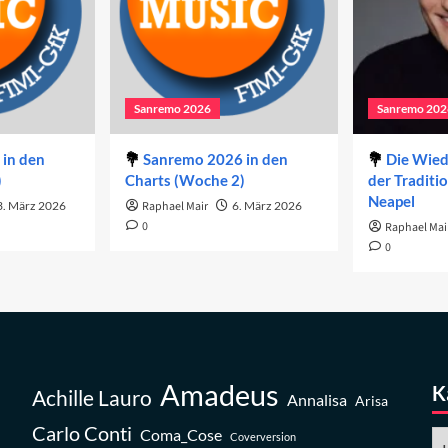
Sanremo 2026
Sanremo 202
in den
Sanremo 2026 in den
Die Wie
)
Charts (Woche 2)
der Traditi
Neapel
3. März 2026
Raphael Mair
6. März 2026
0
Raphael Mai
0
Amadeus
K
Achille Lauro
Annalisa
Arisa
Carlo Conti
Coma_Cose
Ka
Coverversion