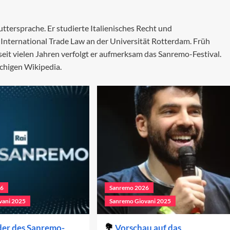
uttersprache. Er studierte Italienisches Recht und
International Trade Law an der Universität Rotterdam. Früh
 seit vielen Jahren verfolgt er aufmerksam das Sanremo-Festival.
chigen Wikipedia.
26
Sanremo 2026
vani 2025
Sanremo Giovani 2025
der des Sanremo-
Vorschau auf das