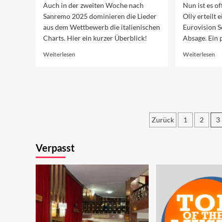
Auch in der zweiten Woche nach
Nun ist es of
Sanremo 2025 dominieren die Lieder
Olly erteilt
aus dem Wettbewerb die italienischen
Eurovision 
Charts. Hier ein kurzer Überblick!
Absage. Ein 
Read
Re
Weiterlesen
Weiterlesen
more
mo
about
ab
Sanremo
ES
2025
20
in
oh
den
Sa
Charts
Si
Zurück
1
2
3
(Woche
Seitennum
3)
Verpasst
der
Beiträge