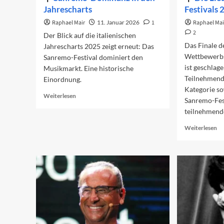
Jahrescharts
Festivals
Raphael Mair
11. Januar 2026
1
Raphael Mai
2
Der Blick auf die italienischen
Das Finale 
Jahrescharts 2025 zeigt erneut: Das
Wettbewerbs
Sanremo-Festival dominiert den
ist geschlag
Musikmarkt. Eine historische
Teilnehmen
Einordnung.
Kategorie so
Read
Weiterlesen
Sanremo-Fes
more
teilnehmend
about
Sanremo-
Re
Weiterlesen
Dominanz
mo
in
ab
den
Di
Jahrescharts
Li
de
Sa
Fe
20