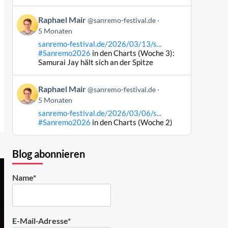
Bluesky
Beitrag
ansehen
Raphael Mair
@sanremo-festival.de
von
5 Monaten
Raphael
sanremo-festival.de/2026/03/13/s...
Mair
#Sanremo2026
in den Charts (Woche 3):
auf
Samurai Jay hält sich an der Spitze
Bluesky
ansehen
Beitrag
Raphael Mair
@sanremo-festival.de
von
5 Monaten
Raphael
sanremo-festival.de/2026/03/06/s...
Mair
#Sanremo2026
in den Charts (Woche 2)
auf
Bluesky
ansehen
Blog abonnieren
Name*
E-Mail-Adresse*