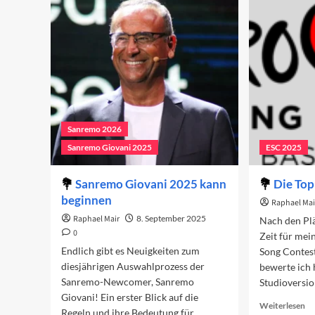
Va
un
da
Sa
Fe
Sanremo 2026
Sanremo Giovani 2025
ESC 2025
Sanremo Giovani 2025 kann
Die Top
beginnen
Raphael Mai
Raphael Mair
8. September 2025
Nach den Plä
0
Zeit für mei
Endlich gibt es Neuigkeiten zum
Song Contes
diesjährigen Auswahlprozess der
bewerte ich 
Sanremo-Newcomer, Sanremo
Studioversi
Giovani! Ein erster Blick auf die
Re
Weiterlesen
Regeln und ihre Bedeutung für