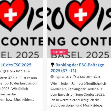
noni
d
s
nremo-
stival
ESC 2025
 10 des ESC 2025
Ranking der ESC-Beiträge
2025 (37–11)
r
9. Mai 2025
0
Raphael Mair
4. Mai 2025
0
tzen 37 bis 11 ist es nun
ne Top 10 des Eurovision
Wie in jedem Jahr veröffentliche ich
t 2025! Wie üblich
wieder ein Ranking der Lieder aus
hierbei die
dem Eurovision Song Contest 2025.
onen bzw. Musikvideos.
Ich bewerte hierbei lediglich die
Studioversionen und Musikvideos.
ad