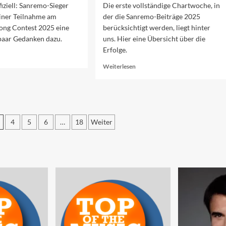
fiziell: Sanremo-Sieger
Die erste vollständige Chartwoche, in
 einer Teilnahme am
der die Sanremo-Beiträge 2025
Song Contest 2025 eine
berücksichtigt werden, liegt hinter
paar Gedanken dazu.
uns. Hier eine Übersicht über die
Erfolge.
ad
re
Read
Weiterlesen
out
more
C
about
25
Sanremo
ne
2025
nremo-
in
eger
4
5
6
…
18
Weiter
den
Charts
merierung
(Woche
2)