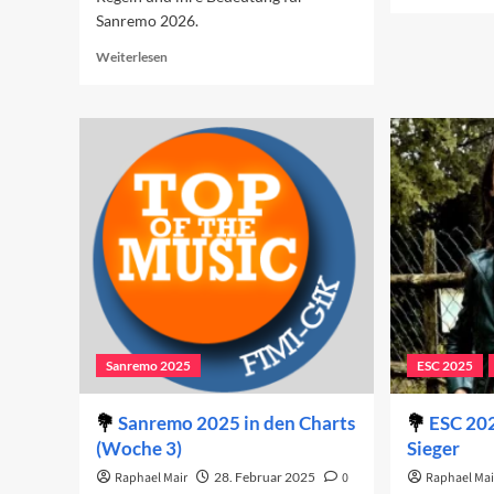
mo
Sanremo 2026.
ab
Di
Read
Weiterlesen
To
more
10
about
de
Sanremo
ES
Giovani
20
2025
kann
beginnen
Sanremo 2025
ESC 2025
Sanremo 2025 in den Charts
ESC 20
(Woche 3)
Sieger
Raphael Mair
28. Februar 2025
0
Raphael Mai