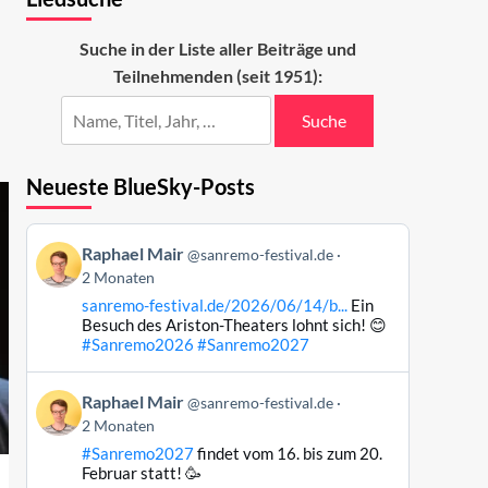
Suche in der Liste aller Beiträge und
Teilnehmenden (seit 1951):
Suche
Neueste BlueSky-Posts
Beitrag
Raphael Mair
@sanremo-festival.de
von
2 Monaten
Raphael
sanremo-festival.de/2026/06/14/b...
Ein
Mair
Besuch des Ariston-Theaters lohnt sich! 😊
auf
#Sanremo2026
#Sanremo2027
Bluesky
ansehen
Beitrag
Raphael Mair
@sanremo-festival.de
von
2 Monaten
Raphael
#Sanremo2027
findet vom 16. bis zum 20.
Mair
Februar statt! 🥳
auf