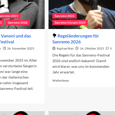
Sanremo 2021
Sanremo 2026
23
Sanremo 2026
Sanremo Giovani 2025
 Vanoni und das
Regeländerungen für
estival
Sanremo 2026
r
26. November 2025
Raphael Mair
16. Oktober 2025
0
Die Regeln für das Sanremo-Festival
November 2025 im Alter
2026 sind endlich bekannt! Damit
n verstorbene Sängerin
wird klarer, was uns im kommenden
ni war lange eine
Jahr erwartet.
n der italienischen
Read
Weiterlesen
ie nahm insgesamt
more
anremo-Festival teil.
about
Regeländerungen
ad
für
re
Sanremo
out
2026
nella