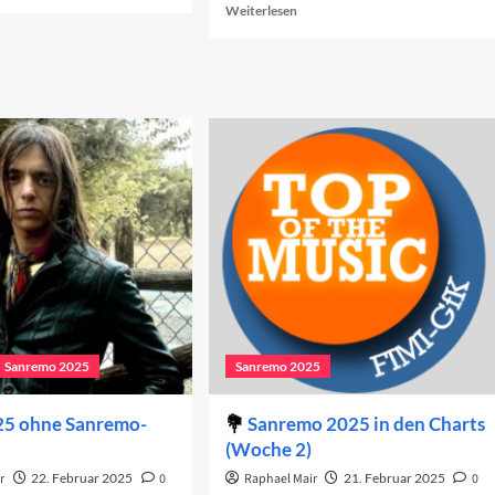
re
Read
Weiterlesen
out
more
e
about
p
Ranking
der
s
ESC-
C
Beiträge
25
2025
(37–
11)
Sanremo 2025
Sanremo 2025
25 ohne Sanremo-
Sanremo 2025 in den Charts
(Woche 2)
r
22. Februar 2025
0
Raphael Mair
21. Februar 2025
0