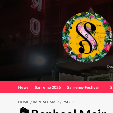
Skip
to
content
Deu
News
Sanremo 2026
Sanremo-Festival
S
HOME
RAPHAEL MAIR
PAGE 3