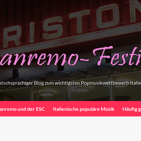
tschsprachiger Blog zum wichtigsten Popmusikwettbewerb Itali
anremo und der ESC
Italienische populäre Musik
Häufig g