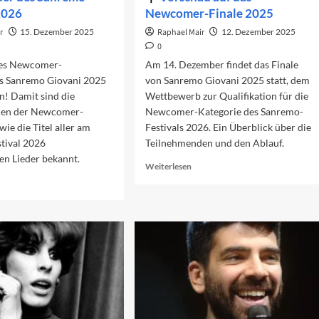
 2026
Newcomer-Finale 2025
r
15. Dezember 2025
Raphael Mair
12. Dezember 2025
0
des Newcomer-
Am 14. Dezember findet das Finale
 Sanremo Giovani 2025
von Sanremo Giovani 2025 statt, dem
en! Damit sind die
Wettbewerb zur Qualifikation für die
den der Newcomer-
Newcomer-Kategorie des Sanremo-
wie die Titel aller am
Festivals 2026. Ein Überblick über die
tival 2026
Teilnehmenden und den Ablauf.
en Lieder bekannt.
Read
Weiterlesen
more
ad
about
re
Vorschau
out
auf
e
das
eder
Newcomer-
s
Finale
nremo-
2025
stivals
26