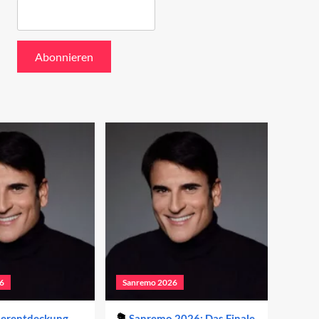
6
Sanremo 2026
derentdeckung
Sanremo 2026: Das Finale