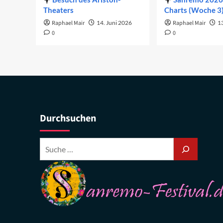
Theaters
Charts (Woche 3
Raphael Mair
14. Juni 2026
Raphael Mair
1
0
0
Durchsuchen