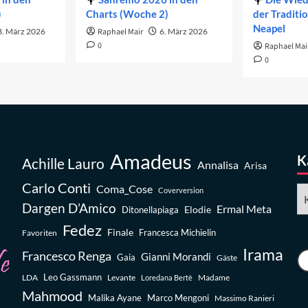
)
Charts (Woche 2)
der Traditi
Neapel
3. März 2026
Raphael Mair
6. März 2026
0
Raphael Mai
0
Amadeus
K
Achille Lauro
Annalisa
Arisa
Carlo Conti
Coma_Cose
Ka
Coverversion
Dargen D’Amico
Ermal Meta
Elodie
Ditonellapiaga
Fedez
Finale
Favoriten
Francesca Michielin
Irama
Francesco Renga
Gianni Morandi
Gaia
Gäste
Leo Gassmann
LDA
Levante
Madame
Loredana Bertè
Mahmood
Malika Ayane
Marco Mengoni
Massimo Ranieri