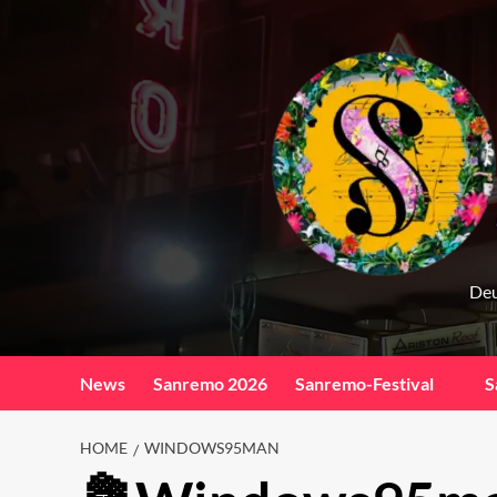
Skip
to
content
Deu
News
Sanremo 2026
Sanremo-Festival
S
HOME
WINDOWS95MAN