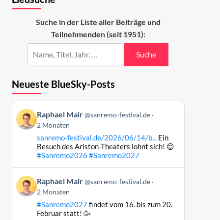
Suche in der Liste aller Beiträge und
Teilnehmenden (seit 1951):
Suche
Neueste BlueSky-Posts
Beitrag
Raphael Mair
@sanremo-festival.de
von
2 Monaten
Raphael
sanremo-festival.de/2026/06/14/b...
Ein
Mair
Besuch des Ariston-Theaters lohnt sich! 😊
auf
#Sanremo2026
#Sanremo2027
Bluesky
ansehen
Beitrag
Raphael Mair
@sanremo-festival.de
von
2 Monaten
Raphael
#Sanremo2027
findet vom 16. bis zum 20.
Mair
Februar statt! 🥳
auf