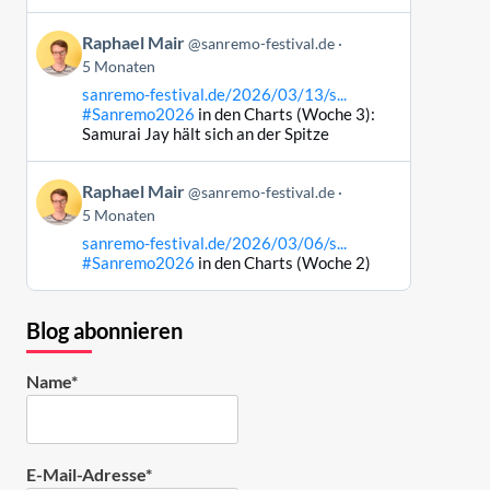
Bluesky
Beitrag
ansehen
Raphael Mair
@sanremo-festival.de
von
5 Monaten
Raphael
sanremo-festival.de/2026/03/13/s...
Mair
#Sanremo2026
in den Charts (Woche 3):
auf
Samurai Jay hält sich an der Spitze
Bluesky
ansehen
Beitrag
Raphael Mair
@sanremo-festival.de
von
5 Monaten
Raphael
sanremo-festival.de/2026/03/06/s...
Mair
#Sanremo2026
in den Charts (Woche 2)
auf
Bluesky
ansehen
Blog abonnieren
Name*
E-Mail-Adresse*