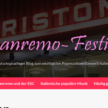
tschsprachiger Blog zum wichtigsten Popmusikwettbewerb Itali
anremo und der ESC
Italienische populäre Musik
Häufig g