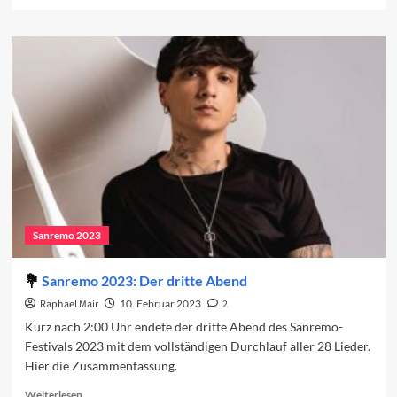
more
about
Sanremo-
Beiträge
in
den
Charts
(Woche
1)
Sanremo 2023
Sanremo 2023: Der dritte Abend
Raphael Mair
10. Februar 2023
2
Kurz nach 2:00 Uhr endete der dritte Abend des Sanremo-
Festivals 2023 mit dem vollständigen Durchlauf aller 28 Lieder.
Hier die Zusammenfassung.
Read
Weiterlesen