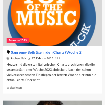
den
Charts
(Woche
3)
Sanremo 2023
Sanremo-Beiträge in den Charts (Woche 2)
Raphael Mair
17. Februar 2023
1
Heute sind die ersten italienischen Charts erschienen, die die
gesamte Sanremo-Woche 2023 abdecken. Nach den schon
vielversprechenden Einstiegen der letzten Woche hier nun die
aktualisierte Übersicht!
Read
Weiterlesen
more
about
Sanremo-
Beiträge