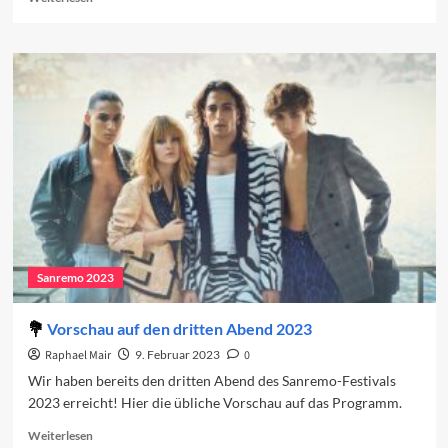
more
about
Sanremo
2023:
Der
dritte
Abend
Sanremo 2023
Vorschau auf den dritten Abend 2023
Raphael Mair
9. Februar 2023
0
Wir haben bereits den dritten Abend des Sanremo-Festivals
2023 erreicht! Hier die übliche Vorschau auf das Programm.
Read
Weiterlesen