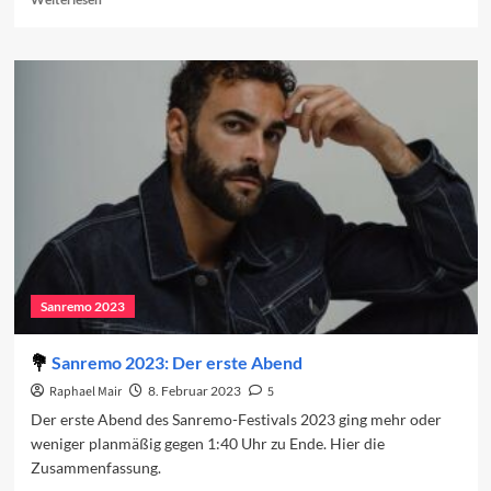
more
about
Die
Lieder
des
ersten
Abends
2023
Sanremo 2023
Sanremo 2023: Der erste Abend
Raphael Mair
8. Februar 2023
5
Der erste Abend des Sanremo-Festivals 2023 ging mehr oder
weniger planmäßig gegen 1:40 Uhr zu Ende. Hier die
Zusammenfassung.