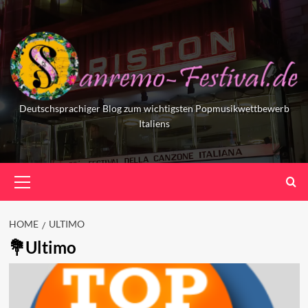
Skip
to
content
Deutschsprachiger Blog zum wichtigsten Popmusikwettbewerb
Italiens
Primary
Menu
HOME
ULTIMO
Ultimo