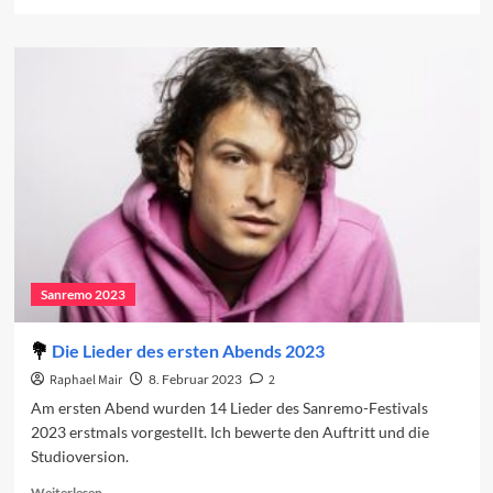
more
about
Vorschau
auf
den
dritten
Abend
2023
Sanremo 2023
Die Lieder des ersten Abends 2023
Raphael Mair
8. Februar 2023
2
Am ersten Abend wurden 14 Lieder des Sanremo-Festivals
2023 erstmals vorgestellt. Ich bewerte den Auftritt und die
Studioversion.
Read
Weiterlesen