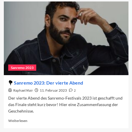
Vorschau
auf
das
Finale
2023
Sanremo 2023
Sanremo 2023: Der vierte Abend
Raphael Mair
11. Februar 2023
2
Der vierte Abend des Sanremo-Festivals 2023 ist geschafft und
das Finale steht kurz bevor! Hier eine Zusammenfassung der
Geschehnisse.
Read
Weiterlesen
more
about