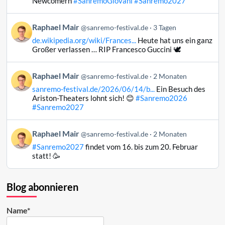
Newcomern
#SanremoGiovani
#Sanremo2027
Mair
auf
Beitrag
Raphael Mair
Bluesky
@sanremo-festival.de
3 Tagen
von
ansehen
de.wikipedia.org/wiki/Frances...
Heute hat uns ein ganz
Raphael
Großer verlassen … RIP Francesco Guccini 🕊️
Mair
auf
Beitrag
Raphael Mair
Bluesky
@sanremo-festival.de
2 Monaten
von
ansehen
sanremo-festival.de/2026/06/14/b...
Ein Besuch des
Raphael
Ariston-Theaters lohnt sich! 😊
#Sanremo2026
Mair
#Sanremo2027
auf
Bluesky
Beitrag
Raphael Mair
@sanremo-festival.de
2 Monaten
ansehen
von
#Sanremo2027
findet vom 16. bis zum 20. Februar
Raphael
statt! 🥳
Mair
auf
Bluesky
Blog abonnieren
ansehen
Name*