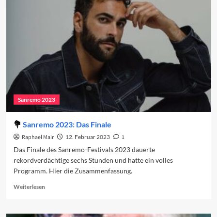
in
den
Charts
(Woche
2)
Sanremo 2023
Sanremo 2023: Das Finale
Raphael Mair
12. Februar 2023
1
Das Finale des Sanremo-Festivals 2023 dauerte
rekordverdächtige sechs Stunden und hatte ein volles
Programm. Hier die Zusammenfassung.
Read
Weiterlesen
more
about
Sanremo