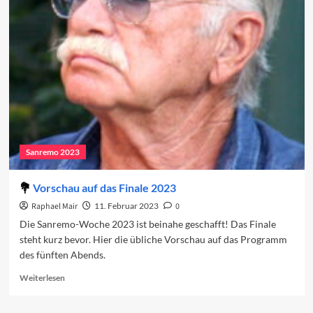
2023:
Das
Finale
Sanremo 2023
Vorschau auf das Finale 2023
Raphael Mair
11. Februar 2023
0
Die Sanremo-Woche 2023 ist beinahe geschafft! Das Finale
steht kurz bevor. Hier die übliche Vorschau auf das Programm
des fünften Abends.
Read
Weiterlesen
more
about