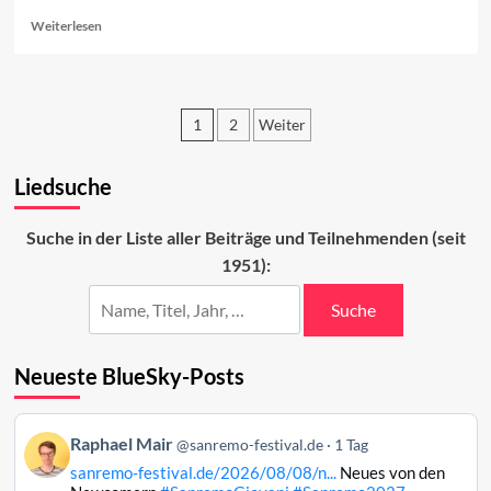
Read
Weiterlesen
more
about
Vorschau
auf
1
2
Weiter
den
ersten
Seitennummerierung
Abend
Liedsuche
der
2023
Beiträge
Suche in der Liste aller Beiträge und Teilnehmenden (seit
1951):
Suche
Neueste BlueSky-Posts
Beitrag
Raphael Mair
@sanremo-festival.de
1 Tag
von
sanremo-festival.de/2026/08/08/n...
Neues von den
Raphael