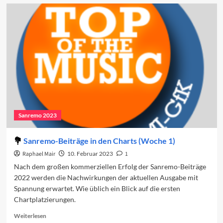
Vorschau
auf
den
vierten
Abend
2023
Sanremo 2023
Sanremo-Beiträge in den Charts (Woche 1)
Raphael Mair
10. Februar 2023
1
Nach dem großen kommerziellen Erfolg der Sanremo-Beiträge
2022 werden die Nachwirkungen der aktuellen Ausgabe mit
Spannung erwartet. Wie üblich ein Blick auf die ersten
Chartplatzierungen.
Read
Weiterlesen