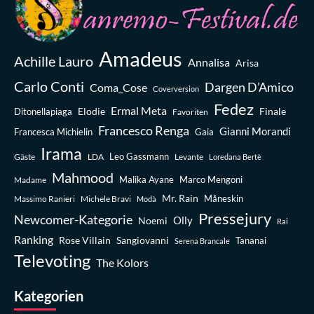
Amadeus
Achille Lauro
Annalisa
Arisa
Carlo Conti
Dargen D’Amico
Coma_Cose
Coverversion
Fedez
Ermal Meta
Elodie
Finale
Ditonellapiaga
Favoriten
Francesco Renga
Gianni Morandi
Francesca Michielin
Gaia
Irama
Leo Gassmann
Gäste
LDA
Levante
Loredana Bertè
Mahmood
Madame
Malika Ayane
Marco Mengoni
Mr. Rain
Massimo Ranieri
Michele Bravi
Måneskin
Modà
Pressejury
Newcomer-Kategorie
Olly
Noemi
Rai
Ranking
Rose Villain
Sangiovanni
Tananai
Serena Brancale
Televoting
The Kolors
Kategorien