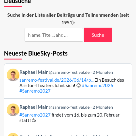
Liedsuche
in
Sanremo
Suche in der Liste aller Beiträge und Teilnehmenden (seit
1951):
Suche
Neueste BlueSky-Posts
Beitrag
Raphael Mair
@sanremo-festival.de
2 Monaten
von
sanremo-festival.de/2026/06/14/b...
Ein Besuch des
Raphael
Ariston-Theaters lohnt sich! 😊
#Sanremo2026
Mair
#Sanremo2027
auf
Bluesky
Beitrag
Raphael Mair
@sanremo-festival.de
2 Monaten
ansehen
von
#Sanremo2027
findet vom 16. bis zum 20. Februar
Raphael
statt! 🥳
Mair
auf
Beitrag