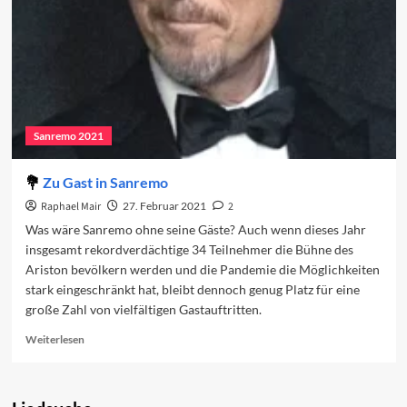
Sanremo 2021
Zu Gast in Sanremo
Raphael Mair
27. Februar 2021
2
Was wäre Sanremo ohne seine Gäste? Auch wenn dieses Jahr
insgesamt rekordverdächtige 34 Teilnehmer die Bühne des
Ariston bevölkern werden und die Pandemie die Möglichkeiten
stark eingeschränkt hat, bleibt dennoch genug Platz für eine
große Zahl von vielfältigen Gastauftritten.
Read
Weiterlesen
more
about
Zu
Gast