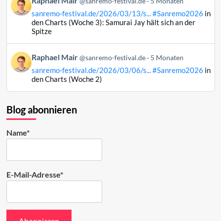
Raphael Mair
Bluesky
@sanremo-festival.de
5 Monaten
von
ansehen
sanremo-festival.de/2026/03/13/s...
#Sanremo2026
in
Raphael
den Charts (Woche 3): Samurai Jay hält sich an der
Mair
Spitze
auf
Bluesky
Beitrag
Raphael Mair
@sanremo-festival.de
5 Monaten
ansehen
von
sanremo-festival.de/2026/03/06/s...
#Sanremo2026
in
Raphael
den Charts (Woche 2)
Mair
auf
Bluesky
Blog abonnieren
ansehen
Name*
E-Mail-Adresse*