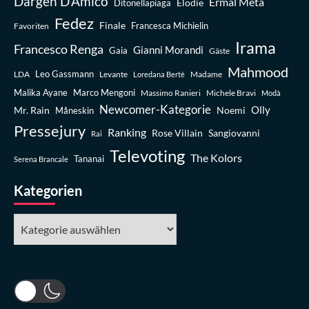
Dargen D’Amico
Ermal Meta
Elodie
Ditonellapiaga
Fedez
Finale
Favoriten
Francesca Michielin
Irama
Francesco Renga
Gianni Morandi
Gaia
Gäste
Mahmood
Leo Gassmann
LDA
Levante
Madame
Loredana Bertè
Malika Ayane
Marco Mengoni
Massimo Ranieri
Michele Bravi
Modà
Newcomer-Kategorie
Olly
Mr. Rain
Noemi
Måneskin
Pressejury
Ranking
Rose Villain
Sangiovanni
Rai
Televoting
The Kolors
Tananai
Serena Brancale
Kategorien
Kategorien