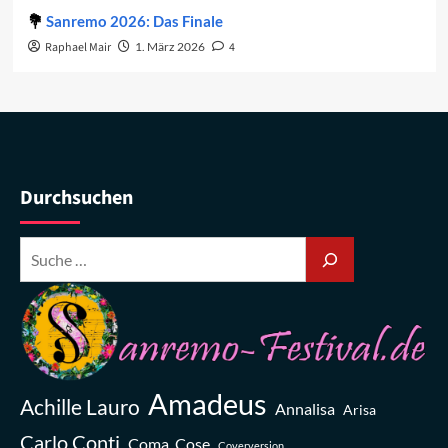
Sanremo 2026: Das Finale
Raphael Mair
1. März 2026
4
Durchsuchen
Amadeus
Achille Lauro
Annalisa
Arisa
Carlo Conti
Coma_Cose
Coverversion