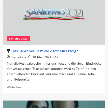
Sanremo 2021
Das Sanremo-Festival 2021: ein Erfolg?
Raphael Mair
10. März 2021
2
Nun die Festivalwoche hinter uns liegt und die vielen Eindrücke
der vergangenen Tage sacken konnten, wird es Zeit für einen
abschließenden Blick auf Sanremo 2021 und all seine Höhe-
und Tiefpunkte.
Read
Weiterlesen
more
about
Das
Sanremo-