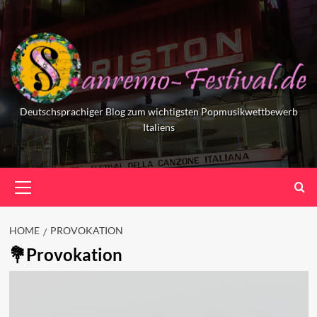
Skip
to
content
Deutschsprachiger Blog zum wichtigsten Popmusikwettbewerb
Italiens
Primary
Menu
HOME
PROVOKATION
Provokation