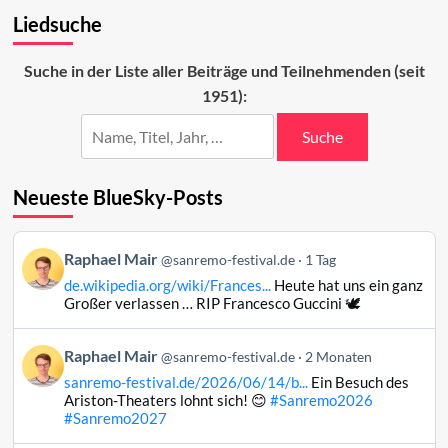
Rückblick
Liedsuche
auf
den
vierten
Suche in der Liste aller Beiträge und Teilnehmenden (seit
Abend
1951):
Suche
Neueste BlueSky-Posts
Beitrag
Raphael Mair
@sanremo-festival.de
1 Tag
von
de.wikipedia.org/wiki/Frances...
Heute hat uns ein ganz
Raphael
Großer verlassen … RIP Francesco Guccini 🕊️
Mair
auf
Beitrag
Raphael Mair
Bluesky
@sanremo-festival.de
2 Monaten
von
ansehen
sanremo-festival.de/2026/06/14/b...
Ein Besuch des
Raphael
Ariston-Theaters lohnt sich! 😊
#Sanremo2026
Mair
#Sanremo2027
auf