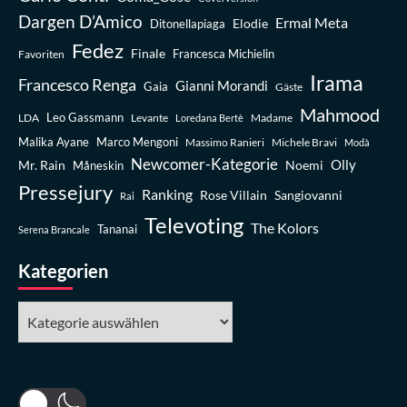
Dargen D’Amico
Ermal Meta
Elodie
Ditonellapiaga
Fedez
Finale
Favoriten
Francesca Michielin
Irama
Francesco Renga
Gianni Morandi
Gaia
Gäste
Mahmood
Leo Gassmann
LDA
Levante
Madame
Loredana Bertè
Malika Ayane
Marco Mengoni
Massimo Ranieri
Michele Bravi
Modà
Newcomer-Kategorie
Olly
Mr. Rain
Noemi
Måneskin
Pressejury
Ranking
Rose Villain
Sangiovanni
Rai
Televoting
The Kolors
Tananai
Serena Brancale
Kategorien
Kategorien