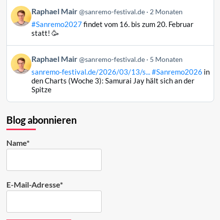
Bluesky
Beitrag
Raphael Mair
@sanremo-festival.de
2 Monaten
ansehen
von
#Sanremo2027
findet vom 16. bis zum 20. Februar
Raphael
statt! 🥳
Mair
auf
Beitrag
Raphael Mair
Bluesky
@sanremo-festival.de
5 Monaten
von
ansehen
sanremo-festival.de/2026/03/13/s...
#Sanremo2026
in
Raphael
den Charts (Woche 3): Samurai Jay hält sich an der
Mair
Spitze
auf
Bluesky
ansehen
Blog abonnieren
Name*
E-Mail-Adresse*