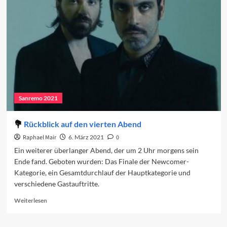
Festival
2021:
ein
Erfolg?
Sanremo 2021
Rückblick auf den vierten Abend
Raphael Mair
6. März 2021
0
Ein weiterer überlanger Abend, der um 2 Uhr morgens sein
Ende fand. Geboten wurden: Das Finale der Newcomer-
Kategorie, ein Gesamtdurchlauf der Hauptkategorie und
verschiedene Gastauftritte.
Read
Weiterlesen
more
about