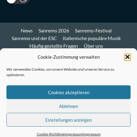
News
Sanremo 2026
Sanremo-Festival
Sanremo und der ESC
Italienische populäre Musik
Häufig gestellte Fragen
Über uns
Impressum und Datenschutz
Cookie-Richtlinie
Cookie-Zustimmung verwalten
Bluesky
Wir verwenden Cookies, um unsere Website und unseren Service zu
optimieren.
Mastodon
Twitter
Cookies akzeptieren
LinkedIn
Ablehnen
E-
Einstellungen anzeigen
Mail
© Sanremo-Festival.de
|
CoverNews
by AF themes.
Cookie-Richtlinie
Impressum
Impressum