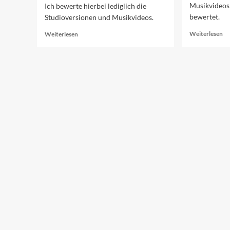
Musikvideos
Ich bewerte hierbei lediglich die
bewertet.
Studioversionen und Musikvideos.
Re
Read
Weiterlesen
Weiterlesen
mo
more
ab
about
Di
Ranking
To
der
10
ESC-
de
Beiträge
ES
2025
20
(37–
11)