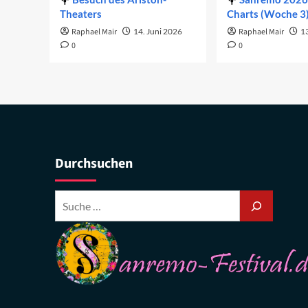
Theaters
Charts (Woche 3
Raphael Mair
14. Juni 2026
Raphael Mair
1
0
0
Durchsuchen