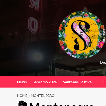
Skip
to
content
Deu
News
Sanremo 2026
Sanremo-Festival
S
HOME
MONTENEGRO