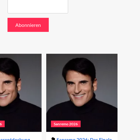
6
Sanremo 2026
derentdeckung
Sanremo 2026: Das Finale