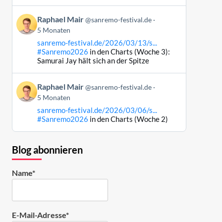
Bluesky
Beitrag
ansehen
Raphael Mair
@sanremo-festival.de
von
5 Monaten
Raphael
sanremo-festival.de/2026/03/13/s...
Mair
#Sanremo2026
in den Charts (Woche 3):
auf
Samurai Jay hält sich an der Spitze
Bluesky
ansehen
Beitrag
Raphael Mair
@sanremo-festival.de
von
5 Monaten
Raphael
sanremo-festival.de/2026/03/06/s...
Mair
#Sanremo2026
in den Charts (Woche 2)
auf
Bluesky
ansehen
Blog abonnieren
Name*
E-Mail-Adresse*