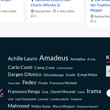
)
Charts (Woche 2)
der Traditi
Neapel
3. März 2026
Raphael Mair
6. März 2026
0
Raphael Mai
0
Amadeus
K
Achille Lauro
Annalisa
Arisa
Carlo Conti
Coma_Cose
Ka
Coverversion
Dargen D’Amico
Ermal Meta
Elodie
Ditonellapiaga
Fedez
Finale
Favoriten
Francesca Michielin
Irama
Francesco Renga
Gianni Morandi
Gaia
Gäste
Leo Gassmann
LDA
Levante
Madame
Loredana Bertè
Mahmood
Malika Ayane
Marco Mengoni
Massimo Ranieri