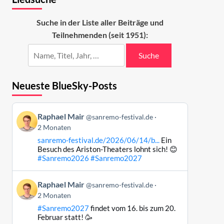
Suche in der Liste aller Beiträge und
Teilnehmenden (seit 1951):
Suche
Neueste BlueSky-Posts
Beitrag
Raphael Mair
@sanremo-festival.de
von
2 Monaten
Raphael
sanremo-festival.de/2026/06/14/b...
Ein
Mair
Besuch des Ariston-Theaters lohnt sich! 😊
auf
#Sanremo2026
#Sanremo2027
Bluesky
ansehen
Beitrag
Raphael Mair
@sanremo-festival.de
von
2 Monaten
Raphael
#Sanremo2027
findet vom 16. bis zum 20.
Mair
Februar statt! 🥳
auf