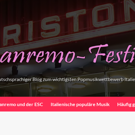
tschsprachiger Blog zum wichtigsten Popmusikwettbewerb Itali
anremo und der ESC
Italienische populäre Musik
Häufig g