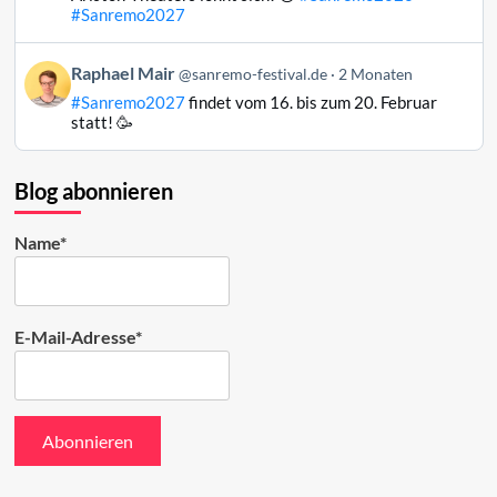
Mair
#Sanremo2027
auf
Bluesky
Beitrag
Raphael Mair
@sanremo-festival.de
2 Monaten
ansehen
von
#Sanremo2027
findet vom 16. bis zum 20. Februar
Raphael
statt! 🥳
Mair
auf
Bluesky
Blog abonnieren
ansehen
Name*
E-Mail-Adresse*