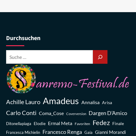
Durchsuchen
Amadeus
Achille Lauro
Annalisa
Arisa
Carlo Conti
Dargen D’Amico
Coma_Cose
Coverversion
Fedez
Ermal Meta
Elodie
Finale
Ditonellapiaga
Favoriten
Francesco Renga
Gianni Morandi
Francesca Michielin
Gaia