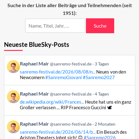
von
Suche in der Liste aller Beiträge und Teilnehmenden (seit
Sanremo
1951):
nach
San
Marino
Suche
Neueste BlueSky-Posts
Beitrag
Raphael Mair
@sanremo-festival.de
3 Tagen
von
sanremo-festival.de/2026/08/08/n...
Neues von den
Raphael
Newcomern
#SanremoGiovani
#Sanremo2027
Mair
auf
Beitrag
Raphael Mair
Bluesky
@sanremo-festival.de
4 Tagen
von
ansehen
de.wikipedia.org/wiki/Frances...
Heute hat uns ein ganz
Raphael
Großer verlassen … RIP Francesco Guccini 🕊️
Mair
auf
Beitrag
Raphael Mair
Bluesky
@sanremo-festival.de
2 Monaten
von
ansehen
sanremo-festival.de/2026/06/14/b...
Ein Besuch des
Raphael
Ariston-Theaters lohnt sich! 😊
#Sanremo2026