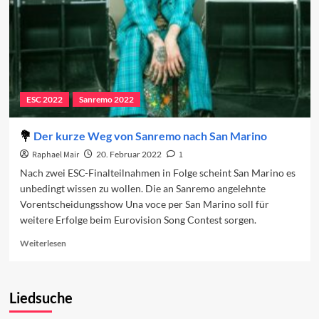
2026
ESC 2022
Sanremo 2022
Der kurze Weg von Sanremo nach San Marino
Raphael Mair
20. Februar 2022
1
Nach zwei ESC-Finalteilnahmen in Folge scheint San Marino es
unbedingt wissen zu wollen. Die an Sanremo angelehnte
Vorentscheidungsshow Una voce per San Marino soll für
weitere Erfolge beim Eurovision Song Contest sorgen.
Read
Weiterlesen
more
about
Der
Liedsuche
kurze
Weg