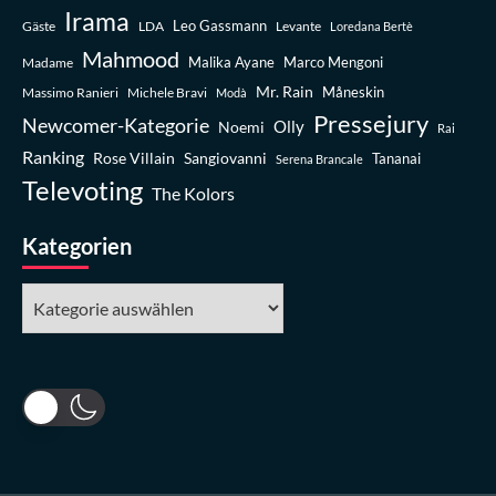
Irama
Leo Gassmann
Gäste
LDA
Levante
Loredana Bertè
Mahmood
Madame
Malika Ayane
Marco Mengoni
Mr. Rain
Massimo Ranieri
Michele Bravi
Måneskin
Modà
Pressejury
Newcomer-Kategorie
Olly
Noemi
Rai
Ranking
Rose Villain
Sangiovanni
Tananai
Serena Brancale
Televoting
The Kolors
Kategorien
Kategorien