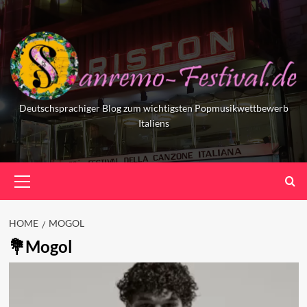
Skip
to
content
Deutschsprachiger Blog zum wichtigsten Popmusikwettbewerb
Italiens
Primary
Menu
HOME
MOGOL
Mogol