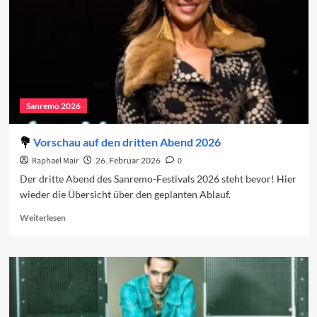
Sanremo 2026
Vorschau auf den dritten Abend 2026
Raphael Mair
26. Februar 2026
0
Der dritte Abend des Sanremo-Festivals 2026 steht bevor! Hier
wieder die Übersicht über den geplanten Ablauf.
Read
Weiterlesen
more
about
Vorschau
auf
den
dritten
Abend