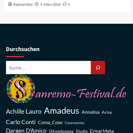
Raphael Mair
1. März 2026
4
Durchsuchen
Amadeus
Achille Lauro
Annalisa
Arisa
Carlo Conti
Coma_Cose
Coverversion
Dargen D’Amico
Ermal Meta
Elodie
Ditonellapiaga