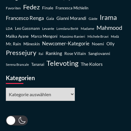
Fedez
Finale
Favoriten
Francesca Michielin
Irama
Francesco Renga
Gianni Morandi
Gaia
Gäste
Mahmood
Leo Gassmann
LDA
Levante
Madame
Loredana Bertè
Malika Ayane
Marco Mengoni
Massimo Ranieri
Michele Bravi
Modà
Newcomer-Kategorie
Olly
Mr. Rain
Noemi
Måneskin
Pressejury
Ranking
Rose Villain
Sangiovanni
Rai
Televoting
The Kolors
Tananai
Serena Brancale
Kategorien
Kategorien