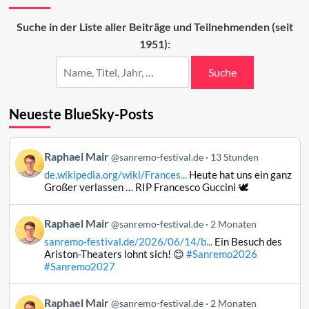
und
das
Suche in der Liste aller Beiträge und Teilnehmenden (seit
Sanremo-
1951):
Festival
Suche
Neueste BlueSky-Posts
Beitrag
Raphael Mair
@sanremo-festival.de
13 Stunden
von
de.wikipedia.org/wiki/Frances...
Heute hat uns ein ganz
Raphael
Großer verlassen … RIP Francesco Guccini 🕊️
Mair
auf
Beitrag
Raphael Mair
Bluesky
@sanremo-festival.de
2 Monaten
von
ansehen
sanremo-festival.de/2026/06/14/b...
Ein Besuch des
Raphael
Ariston-Theaters lohnt sich! 😊
#Sanremo2026
Mair
#Sanremo2027
auf
Bluesky
Beitrag
Raphael Mair
@sanremo-festival.de
2 Monaten
ansehen