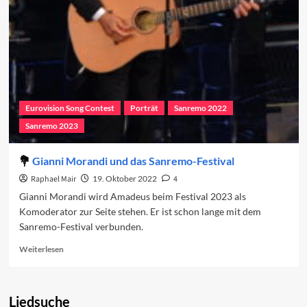
Musik
und
schlechte
Politik
Eurovision Song Contest
Porträt
Sanremo 2022
Sanremo 2023
Gianni Morandi und das Sanremo-Festival
Raphael Mair
19. Oktober 2022
4
Gianni Morandi wird Amadeus beim Festival 2023 als
Komoderator zur Seite stehen. Er ist schon lange mit dem
Sanremo-Festival verbunden.
Read
Weiterlesen
more
about
Gianni
Liedsuche
Morandi