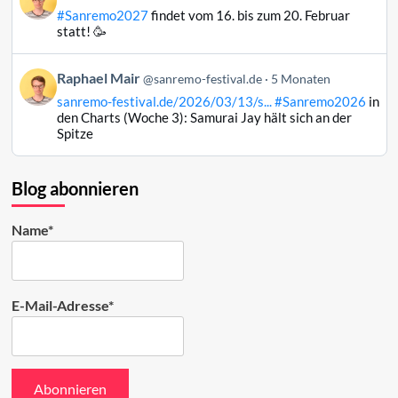
von
#Sanremo2027
findet vom 16. bis zum 20. Februar
Raphael
statt! 🥳
Mair
auf
Beitrag
Raphael Mair
Bluesky
@sanremo-festival.de
5 Monaten
von
ansehen
sanremo-festival.de/2026/03/13/s...
#Sanremo2026
in
Raphael
den Charts (Woche 3): Samurai Jay hält sich an der
Mair
Spitze
auf
Bluesky
ansehen
Blog abonnieren
Name*
E-Mail-Adresse*