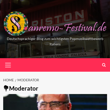
Skip
to
content
Deutschsprachiger Blog zum wichtigsten Popmusikwettbewerb
Italiens
Primary
Menu
HOME
MODERATOR
Moderator