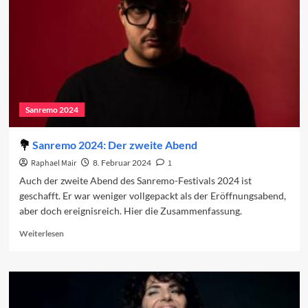
Sanremo 2024
Sanremo 2024: Der zweite Abend
Raphael Mair
8. Februar 2024
1
Auch der zweite Abend des Sanremo-Festivals 2024 ist
geschafft. Er war weniger vollgepackt als der Eröffnungsabend,
aber doch ereignisreich. Hier die Zusammenfassung.
Read
Weiterlesen
more
about
Sanremo
2024:
Der