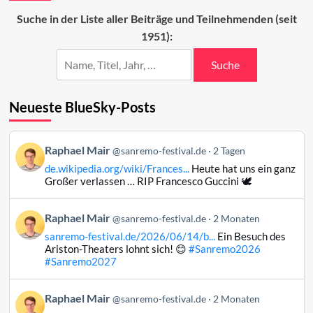
zweiten
Suche in der Liste aller Beiträge und Teilnehmenden (seit
Abend
1951):
2024
Suche
Neueste BlueSky-Posts
Beitrag
Raphael Mair
@sanremo-festival.de
2 Tagen
von
de.wikipedia.org/wiki/Frances...
Heute hat uns ein ganz
Raphael
Großer verlassen … RIP Francesco Guccini 🕊️
Mair
auf
Beitrag
Raphael Mair
Bluesky
@sanremo-festival.de
2 Monaten
von
ansehen
sanremo-festival.de/2026/06/14/b...
Ein Besuch des
Raphael
Ariston-Theaters lohnt sich! 😊
#Sanremo2026
Mair
#Sanremo2027
auf
Bluesky
Beitrag
Raphael Mair
@sanremo-festival.de
2 Monaten
ansehen
von