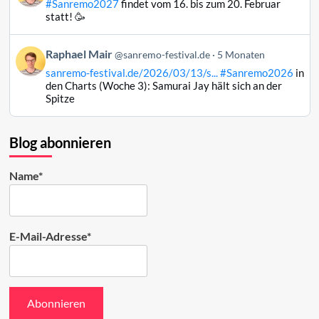
#Sanremo2027
findet vom 16. bis zum 20. Februar
Raphael
statt! 🥳
Mair
auf
Beitrag
Raphael Mair
Bluesky
@sanremo-festival.de
5 Monaten
von
ansehen
sanremo-festival.de/2026/03/13/s...
#Sanremo2026
in
Raphael
den Charts (Woche 3): Samurai Jay hält sich an der
Mair
Spitze
auf
Bluesky
ansehen
Blog abonnieren
Name*
E-Mail-Adresse*