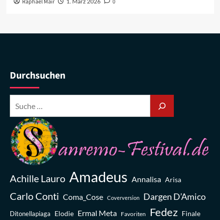
Raphael Mair
1. März 2026
0
Durchsuchen
Amadeus
Achille Lauro
Annalisa
Arisa
Carlo Conti
Dargen D’Amico
Coma_Cose
Coverversion
Fedez
Ermal Meta
Elodie
Finale
Ditonellapiaga
Favoriten