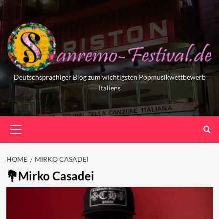
Skip
to
content
Deutschsprachiger Blog zum wichtigsten Popmusikwettbewerb
Italiens
Primary
Menu
HOME
MIRKO CASADEI
Mirko Casadei