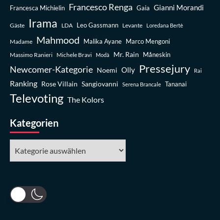
Francesco Renga
Gianni Morandi
Francesca Michielin
Gaia
Irama
Leo Gassmann
Gäste
LDA
Levante
Loredana Bertè
Mahmood
Madame
Malika Ayane
Marco Mengoni
Mr. Rain
Massimo Ranieri
Michele Bravi
Måneskin
Modà
Pressejury
Newcomer-Kategorie
Olly
Noemi
Rai
Ranking
Rose Villain
Sangiovanni
Tananai
Serena Brancale
Televoting
The Kolors
Kategorien
Kategorien