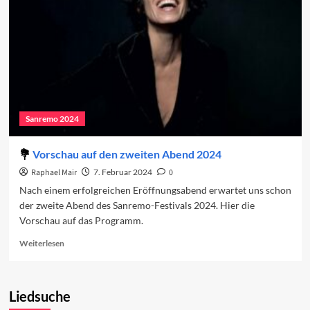
zweite
Abend
Sanremo 2024
Vorschau auf den zweiten Abend 2024
Raphael Mair
7. Februar 2024
0
Nach einem erfolgreichen Eröffnungsabend erwartet uns schon
der zweite Abend des Sanremo-Festivals 2024. Hier die
Vorschau auf das Programm.
Read
Weiterlesen
more
about
Vorschau
Liedsuche
auf
den