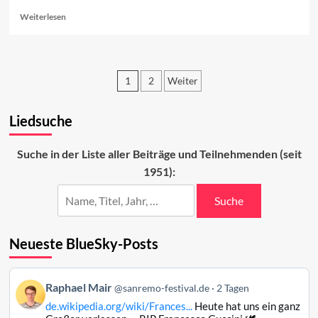
Read
Weiterlesen
more
about
Vorschau
auf
1
2
Weiter
den
ersten
Seitennummerierung
Abend
Liedsuche
der
2023
Beiträge
Suche in der Liste aller Beiträge und Teilnehmenden (seit
1951):
Suche
Neueste BlueSky-Posts
Beitrag
Raphael Mair
@sanremo-festival.de
2 Tagen
von
de.wikipedia.org/wiki/Frances...
Heute hat uns ein ganz
Raphael