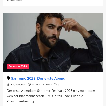
more
about
Die
Lieder
des
ersten
Abends
2023
Sanremo 2023
Sanremo 2023: Der erste Abend
Raphael Mair
8. Februar 2023
5
Der erste Abend des Sanremo-Festivals 2023 ging mehr oder
weniger planmäßig gegen 1:40 Uhr zu Ende. Hier die
Zusammenfassung.