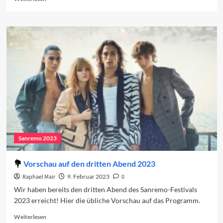
more
about
Sanremo
2023:
Der
dritte
Abend
Sanremo 2023
Vorschau auf den dritten Abend 2023
Raphael Mair
9. Februar 2023
0
Wir haben bereits den dritten Abend des Sanremo-Festivals
2023 erreicht! Hier die übliche Vorschau auf das Programm.
Read
Weiterlesen