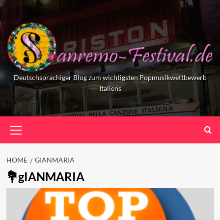
Skip
to
content
Deutschsprachiger Blog zum wichtigsten Popmusikwettbewerb
Italiens
Primary
Menu
HOME
GIANMARIA
gIANMARIA