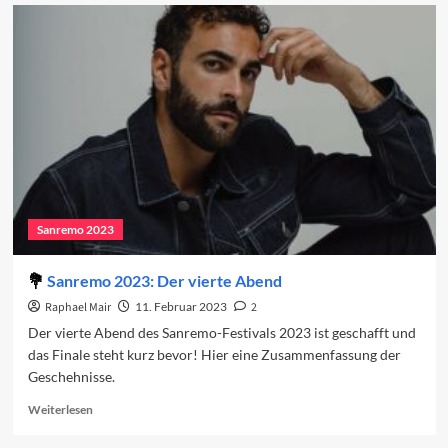
Vorschau
auf
das
Finale
2023
Sanremo 2023
Sanremo 2023: Der vierte Abend
Raphael Mair
11. Februar 2023
2
Der vierte Abend des Sanremo-Festivals 2023 ist geschafft und
das Finale steht kurz bevor! Hier eine Zusammenfassung der
Geschehnisse.
Read
Weiterlesen
more
about