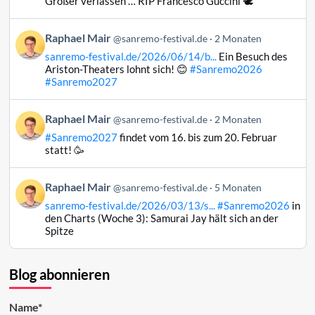
Großer verlassen … RIP Francesco Guccini 🕊️
Mair
auf
Beitrag
Raphael Mair
Bluesky
@sanremo-festival.de
2 Monaten
von
ansehen
sanremo-festival.de/2026/06/14/b...
Ein Besuch des
Raphael
Ariston-Theaters lohnt sich! 😊
#Sanremo2026
Mair
#Sanremo2027
auf
Bluesky
Beitrag
Raphael Mair
@sanremo-festival.de
2 Monaten
ansehen
von
#Sanremo2027
findet vom 16. bis zum 20. Februar
Raphael
statt! 🥳
Mair
auf
Beitrag
Raphael Mair
Bluesky
@sanremo-festival.de
5 Monaten
von
ansehen
sanremo-festival.de/2026/03/13/s...
#Sanremo2026
in
Raphael
den Charts (Woche 3): Samurai Jay hält sich an der
Mair
Spitze
auf
Bluesky
ansehen
Blog abonnieren
Name*