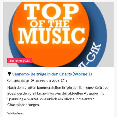
Vorschau
auf
den
vierten
Abend
2023
Sanremo 2023
Sanremo-Beiträge in den Charts (Woche 1)
Raphael Mair
10. Februar 2023
1
Nach dem großen kommerziellen Erfolg der Sanremo-Beiträge
2022 werden die Nachwirkungen der aktuellen Ausgabe mit
Spannung erwartet. Wie üblich ein Blick auf die ersten
Chartplatzierungen.
Read
Weiterlesen