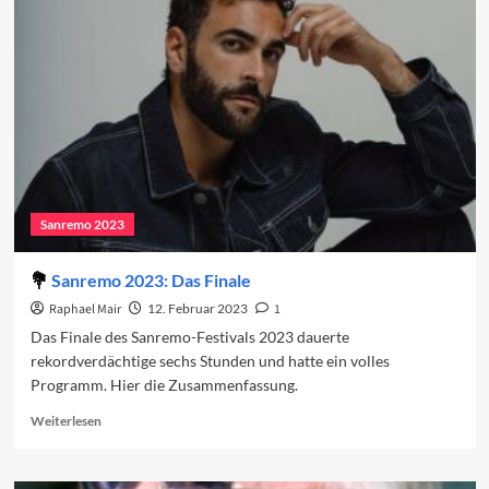
in
den
Charts
(Woche
2)
Sanremo 2023
Sanremo 2023: Das Finale
Raphael Mair
12. Februar 2023
1
Das Finale des Sanremo-Festivals 2023 dauerte
rekordverdächtige sechs Stunden und hatte ein volles
Programm. Hier die Zusammenfassung.
Read
Weiterlesen
more
about
Sanremo