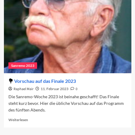
2023:
Das
Finale
Sanremo 2023
Vorschau auf das Finale 2023
Raphael Mair
11. Februar 2023
0
Die Sanremo-Woche 2023 ist beinahe geschafft! Das Finale
steht kurz bevor. Hier die übliche Vorschau auf das Programm
des fünften Abends.
Read
Weiterlesen
more
about