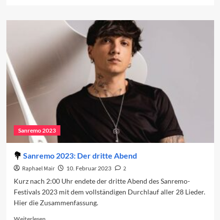
more
about
Sanremo-
Beiträge
in
den
Charts
(Woche
1)
Sanremo 2023
Sanremo 2023: Der dritte Abend
Raphael Mair
10. Februar 2023
2
Kurz nach 2:00 Uhr endete der dritte Abend des Sanremo-
Festivals 2023 mit dem vollständigen Durchlauf aller 28 Lieder.
Hier die Zusammenfassung.
Read
Weiterlesen