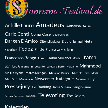
Amadeus
Achille Lauro
Annalisa
Arisa
Carlo Conti
Coma_Cose
Coverversion
Dargen D’Amico
Ermal Meta
Elodie
Ditonellapiaga
Fedez
Finale
Favoriten
Francesca Michielin
Irama
Francesco Renga
Gianni Morandi
Gaia
Gäste
Mahmood
Leo Gassmann
LDA
Levante
Madame
Loredana Bertè
Malika Ayane
Marco Mengoni
Massimo Ranieri
Michele Bravi
Modà
Newcomer-Kategorie
Olly
Mr. Rain
Noemi
Måneskin
Pressejury
Ranking
Rose Villain
Sangiovanni
Rai
Televoting
The Kolors
Tananai
Serena Brancale
Kategorien