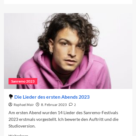
more
about
Vorschau
auf
den
dritten
Abend
2023
Sanremo 2023
Die Lieder des ersten Abends 2023
Raphael Mair
8. Februar 2023
2
Am ersten Abend wurden 14 Lieder des Sanremo-Festivals
2023 erstmals vorgestellt. Ich bewerte den Auftritt und die
Studioversion.
Read
Weiterlesen