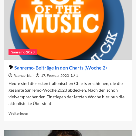
den
Charts
(Woche
3)
Sanremo 2023
Sanremo-Beiträge in den Charts (Woche 2)
Raphael Mair
17. Februar 2023
1
Heute sind die ersten italienischen Charts erschienen, die die
gesamte Sanremo-Woche 2023 abdecken. Nach den schon
vielversprechenden Einstiegen der letzten Woche hier nun die
aktualisierte Übersicht!
Read
Weiterlesen
more
about
Sanremo-
Beiträge