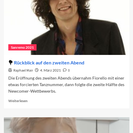
Sanremo 2021
Rückblick auf den zweiten Abend
Raphael Mair
4. März 2021
0
Die Eröffnung des zweiten Abends übernahm Fiorello mit einer
etwas forcierten Tanznummer, dann folgte die zweite Hälfte des
Newcomer-Wettbewerbs.
Read
Weiterlesen
more
about
Rückblick
auf
den