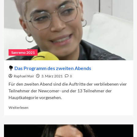
zweiten
Abend
Sanremo 2021
Das Programm des zweiten Abends
Raphael Mair
3. März 2021
0
Für den zweiten Abend sind die Auftritte der verbliebenen vier
Teilnehmer der Newcomer- und der 13 Teilnehmer der
Hauptkategorie vorgesehen.
Read
Weiterlesen
more
about
Das
Programm
des