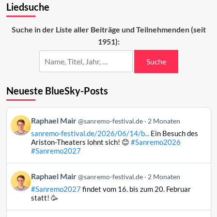
Liedsuche
erweiterte
Gästeliste
Suche in der Liste aller Beiträge und Teilnehmenden (seit
1951):
Suche
Neueste BlueSky-Posts
Beitrag
Raphael Mair
@sanremo-festival.de
2 Monaten
von
sanremo-festival.de/2026/06/14/b...
Ein Besuch des
Raphael
Ariston-Theaters lohnt sich! 😊
#Sanremo2026
Mair
#Sanremo2027
auf
Bluesky
Beitrag
Raphael Mair
@sanremo-festival.de
2 Monaten
ansehen
von
#Sanremo2027
findet vom 16. bis zum 20. Februar
Raphael
statt! 🥳
Mair
auf