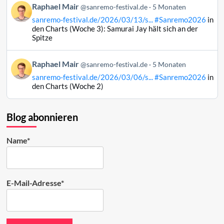
Beitrag
Raphael Mair
Bluesky
@sanremo-festival.de
5 Monaten
von
ansehen
sanremo-festival.de/2026/03/13/s...
#Sanremo2026
in
Raphael
den Charts (Woche 3): Samurai Jay hält sich an der
Mair
Spitze
auf
Bluesky
Beitrag
Raphael Mair
@sanremo-festival.de
5 Monaten
ansehen
von
sanremo-festival.de/2026/03/06/s...
#Sanremo2026
in
Raphael
den Charts (Woche 2)
Mair
auf
Bluesky
Blog abonnieren
ansehen
Name*
E-Mail-Adresse*