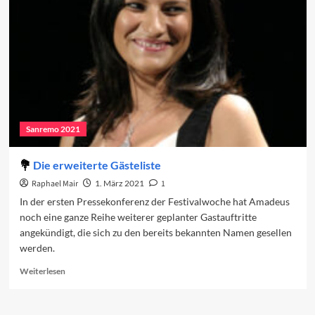
zweiten
Abends
Sanremo 2021
Die erweiterte Gästeliste
Raphael Mair
1. März 2021
1
In der ersten Pressekonferenz der Festivalwoche hat Amadeus
noch eine ganze Reihe weiterer geplanter Gastauftritte
angekündigt, die sich zu den bereits bekannten Namen gesellen
werden.
Read
Weiterlesen
more
about
Die