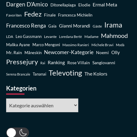
Dargen D’Amico
Ermal Meta
Elodie
Ditonellapiaga
Fedez
Finale
Favoriten
Francesca Michielin
Irama
Francesco Renga
Gianni Morandi
Gaia
Gäste
Mahmood
Leo Gassmann
LDA
Levante
Madame
Loredana Bertè
Malika Ayane
Marco Mengoni
Massimo Ranieri
Michele Bravi
Modà
Newcomer-Kategorie
Olly
Mr. Rain
Noemi
Måneskin
Pressejury
Ranking
Rose Villain
Sangiovanni
Rai
Televoting
The Kolors
Tananai
Serena Brancale
Kategorien
Kategorien