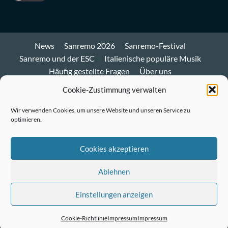
News
Sanremo 2026
Sanremo-Festival
Sanremo und der ESC
Italienische populäre Musik
Häufig gestellte Fragen
Über uns
Impressum und Datenschutz
Cookie-Richtlinie
Cookie-Zustimmung verwalten
Bluesky
Wir verwenden Cookies, um unsere Website und unseren Service zu
optimieren.
Mastodon
Twitter
Cookies akzeptieren
LinkedIn
Ablehnen
E-
Einstellungen anzeigen
Mail
© Sanremo-Festival.de
|
CoverNews
by AF themes.
Cookie-Richtlinie
Impressum
Impressum