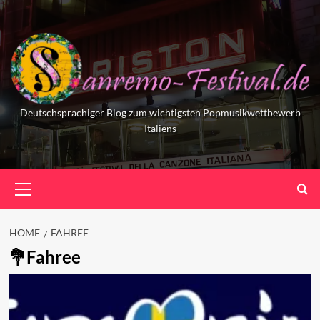
Skip
to
content
Deutschsprachiger Blog zum wichtigsten Popmusikwettbewerb
Italiens
Primary
Menu
HOME
FAHREE
Fahree