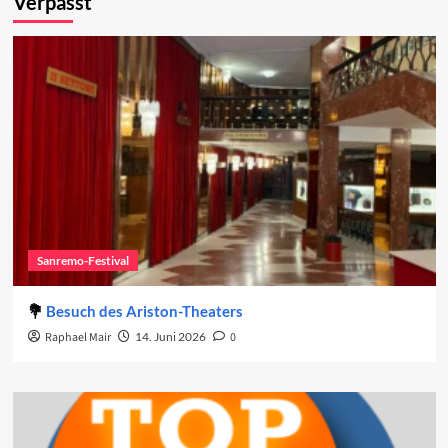
Verpasst
Sanremo-Festival
Besuch des Ariston-Theaters
Raphael Mair
14. Juni 2026
0