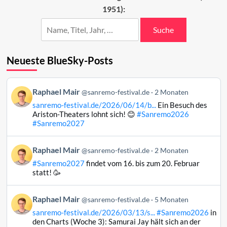
1951):
(37–
11)
Suche
Neueste BlueSky-Posts
Beitrag
Raphael Mair
@sanremo-festival.de
2 Monaten
von
sanremo-festival.de/2026/06/14/b...
Ein Besuch des
Raphael
Ariston-Theaters lohnt sich! 😊
#Sanremo2026
Mair
#Sanremo2027
auf
Bluesky
Beitrag
Raphael Mair
@sanremo-festival.de
2 Monaten
ansehen
von
#Sanremo2027
findet vom 16. bis zum 20. Februar
Raphael
statt! 🥳
Mair
auf
Beitrag
Raphael Mair
Bluesky
@sanremo-festival.de
5 Monaten
von
ansehen
sanremo-festival.de/2026/03/13/s...
#Sanremo2026
in
Raphael
den Charts (Woche 3): Samurai Jay hält sich an der