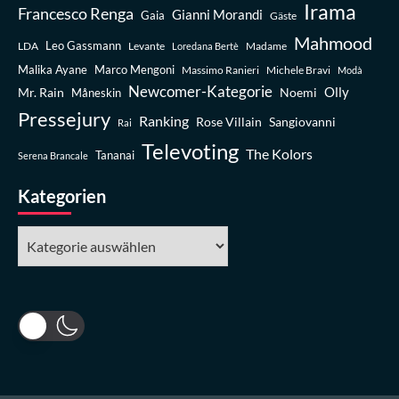
Irama
Francesco Renga
Gianni Morandi
Gaia
Gäste
Mahmood
Leo Gassmann
LDA
Levante
Madame
Loredana Bertè
Malika Ayane
Marco Mengoni
Massimo Ranieri
Michele Bravi
Modà
Newcomer-Kategorie
Olly
Mr. Rain
Noemi
Måneskin
Pressejury
Ranking
Rose Villain
Sangiovanni
Rai
Televoting
The Kolors
Tananai
Serena Brancale
Kategorien
Kategorien