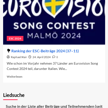
ESC 2024
Ranking der ESC-Beiträge 2024 (37–11)
Raphael Mair
24. April 2024
0
Wie schon im Vorjahr nehmen 37 Länder am Eurovision Song
Contest 2024 teil, darunter Italien. Wie...
Read
Weiterlesen
more
about
Ranking
Liedsuche
der
ESC-
Beiträge
Suche in der Liste aller Beiträge und Teilnehmenden (seit
2024