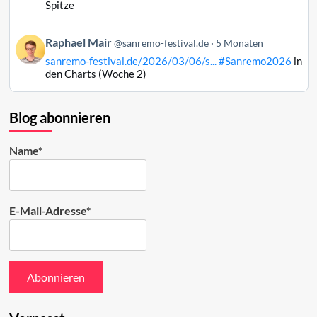
Mair
Spitze
auf
Bluesky
Beitrag
Raphael Mair
@sanremo-festival.de
5 Monaten
ansehen
von
sanremo-festival.de/2026/03/06/s...
#Sanremo2026
in
Raphael
den Charts (Woche 2)
Mair
auf
Bluesky
Blog abonnieren
ansehen
Name*
E-Mail-Adresse*