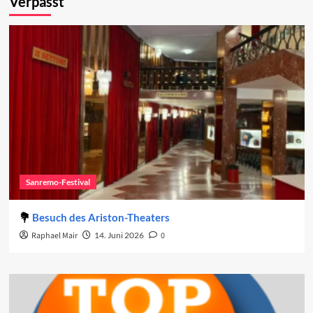
Verpasst
Sanremo-Festival
Besuch des Ariston-Theaters
Raphael Mair
14. Juni 2026
0