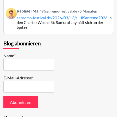
Mair
auf
Beitrag
Raphael Mair
Bluesky
@sanremo-festival.de
5 Monaten
von
ansehen
sanremo-festival.de/2026/03/13/s...
#Sanremo2026
in
Raphael
den Charts (Woche 3): Samurai Jay hält sich an der
Mair
Spitze
auf
Bluesky
ansehen
Blog abonnieren
Name*
E-Mail-Adresse*