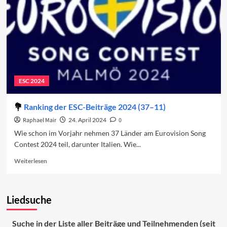
ESC 2024
Ranking der ESC-Beiträge 2024 (37–11)
Raphael Mair
24. April 2024
0
Wie schon im Vorjahr nehmen 37 Länder am Eurovision Song
Contest 2024 teil, darunter Italien. Wie...
Read
Weiterlesen
more
about
Ranking
Liedsuche
der
ESC-
Beiträge
Suche in der Liste aller Beiträge und Teilnehmenden (seit
2024