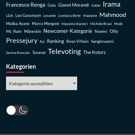
Irama
Francesco Renga
Gianni Morandi
Gaia
Gäste
Mahmood
Leo Gassmann
LDA
Levante
Madame
Loredana Bertè
Malika Ayane
Marco Mengoni
Massimo Ranieri
Michele Bravi
Modà
Newcomer-Kategorie
Olly
Mr. Rain
Noemi
Måneskin
Pressejury
Ranking
Rose Villain
Sangiovanni
Rai
Televoting
The Kolors
Tananai
Serena Brancale
Kategorien
Kategorien