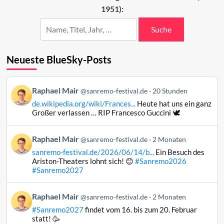
1951):
(37–
11)
Suche
Neueste BlueSky-Posts
Beitrag
Raphael Mair
@sanremo-festival.de
20 Stunden
von
de.wikipedia.org/wiki/Frances...
Heute hat uns ein ganz
Raphael
Großer verlassen … RIP Francesco Guccini 🕊️
Mair
auf
Beitrag
Raphael Mair
Bluesky
@sanremo-festival.de
2 Monaten
von
ansehen
sanremo-festival.de/2026/06/14/b...
Ein Besuch des
Raphael
Ariston-Theaters lohnt sich! 😊
#Sanremo2026
Mair
#Sanremo2027
auf
Bluesky
Beitrag
Raphael Mair
@sanremo-festival.de
2 Monaten
ansehen
von
#Sanremo2027
findet vom 16. bis zum 20. Februar
Raphael
statt! 🥳