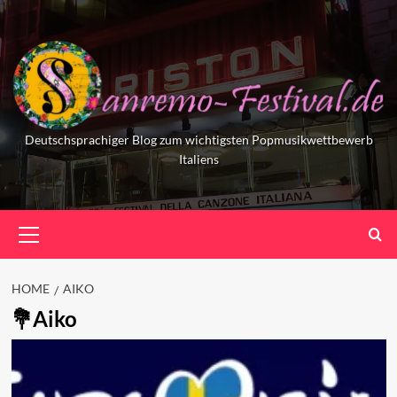
Skip
to
content
Deutschsprachiger Blog zum wichtigsten Popmusikwettbewerb
Italiens
Primary
Menu
HOME
AIKO
Aiko