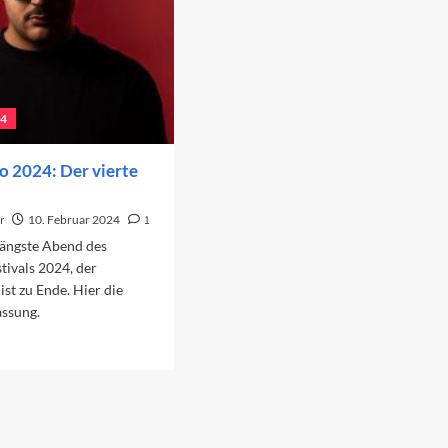
24
 2024: Der vierte
r
10. Februar 2024
1
längste Abend des
ivals 2024, der
ist zu Ende. Hier die
ssung.
ad
re
out
nremo
24:
r