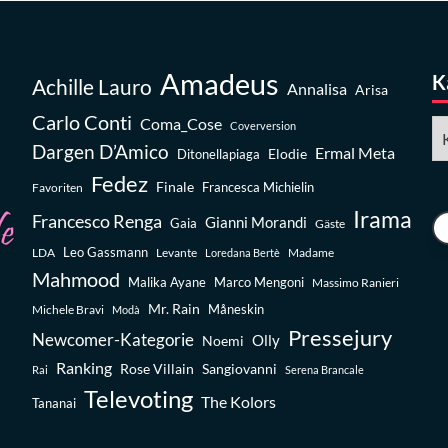
Amadeus
K
Achille Lauro
Annalisa
Arisa
Carlo Conti
Coma_Cose
Ka
Coverversion
Dargen D’Amico
Ermal Meta
Elodie
Ditonellapiaga
Fedez
Finale
Favoriten
Francesca Michielin
Irama
Francesco Renga
Gianni Morandi
Gaia
Gäste
Leo Gassmann
LDA
Levante
Madame
Loredana Bertè
Mahmood
Malika Ayane
Marco Mengoni
Massimo Ranieri
Mr. Rain
Michele Bravi
Måneskin
Modà
Pressejury
Newcomer-Kategorie
Olly
Noemi
Ranking
Rose Villain
Sangiovanni
Rai
Serena Brancale
Televoting
The Kolors
Tananai