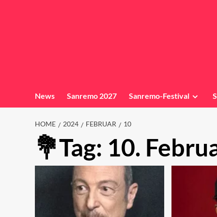
News
Sanremo 2027
Sanremo-Festival
S
HOME
2024
FEBRUAR
10
Tag:
10. Febru