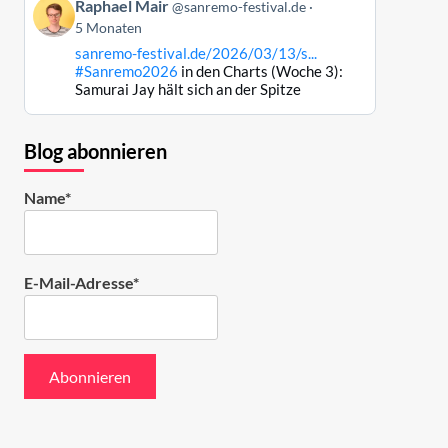
Beitrag
ansehen
Raphael Mair
@sanremo-festival.de
von
5 Monaten
Raphael
sanremo-festival.de/2026/03/13/s...
Mair
#Sanremo2026
in den Charts (Woche 3):
auf
Samurai Jay hält sich an der Spitze
Bluesky
ansehen
Blog abonnieren
Name*
E-Mail-Adresse*