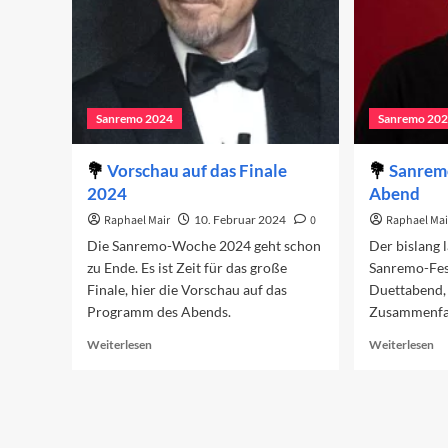
Sanremo 2024
Sanremo 20
Vorschau auf das Finale
Sanremo
2024
Abend
Raphael Mair
10. Februar 2024
0
Raphael Mai
Die Sanremo-Woche 2024 geht schon
Der bislang 
zu Ende. Es ist Zeit für das große
Sanremo-Fest
Finale, hier die Vorschau auf das
Duettabend, 
Programm des Abends.
Zusammenfa
Read
Re
Weiterlesen
Weiterlesen
more
mo
about
ab
Vorschau
Sa
auf
20
das
De