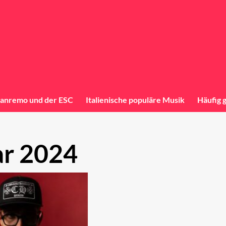
anremo und der ESC
Italienische populäre Musik
Häufig 
ar 2024