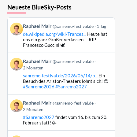
Neueste BlueSky-Posts
Beitrag
Raphael Mair
@sanremo-festival.de
1 Tag
von
de.wikipedia.org/wiki/Frances...
Heute hat
Raphael
uns ein ganz Großer verlassen … RIP
Mair
Francesco Guccini 🕊️
auf
Bluesky
Beitrag
Raphael Mair
@sanremo-festival.de
ansehen
von
2 Monaten
Raphael
sanremo-festival.de/2026/06/14/b...
Ein
Mair
Besuch des Ariston-Theaters lohnt sich! 😊
auf
#Sanremo2026
#Sanremo2027
Bluesky
ansehen
Beitrag
Raphael Mair
@sanremo-festival.de
von
2 Monaten
Raphael
#Sanremo2027
findet vom 16. bis zum 20.
Mair
Februar statt! 🥳
auf
Bluesky