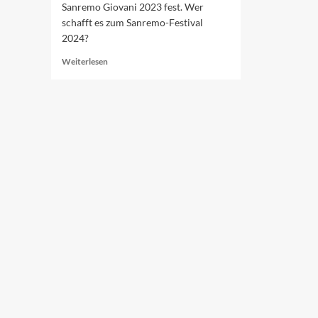
Sanremo Giovani 2023 fest. Wer
schafft es zum Sanremo-Festival
2024?
Read
Weiterlesen
more
about
Die
Sanremo-
Newcomer
2023