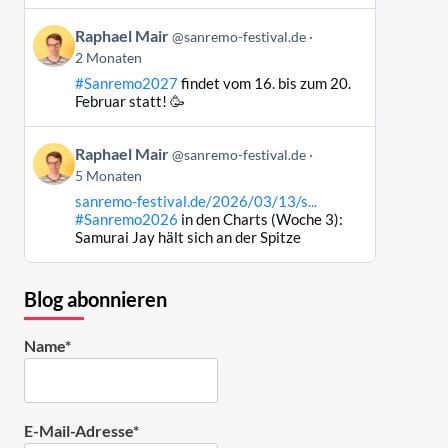
ansehen
Beitrag
Raphael Mair
@sanremo-festival.de
von
2 Monaten
Raphael
#Sanremo2027
findet vom 16. bis zum 20.
Mair
Februar statt! 🥳
auf
Bluesky
Beitrag
ansehen
Raphael Mair
@sanremo-festival.de
von
5 Monaten
Raphael
sanremo-festival.de/2026/03/13/s...
Mair
#Sanremo2026
in den Charts (Woche 3):
auf
Samurai Jay hält sich an der Spitze
Bluesky
ansehen
Blog abonnieren
Name*
E-Mail-Adresse*