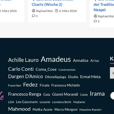
)
Charts (Woche 2)
der Traditi
Neapel
3. März 2026
Raphael Mair
6. März 2026
0
Raphael Mai
0
Amadeus
K
Achille Lauro
Annalisa
Arisa
Carlo Conti
Coma_Cose
Ka
Coverversion
Dargen D’Amico
Ermal Meta
Elodie
Ditonellapiaga
Fedez
Finale
Favoriten
Francesca Michielin
Irama
Francesco Renga
Gianni Morandi
Gaia
Gäste
Leo Gassmann
LDA
Levante
Madame
Loredana Bertè
Mahmood
Malika Ayane
Marco Mengoni
Massimo Ranieri