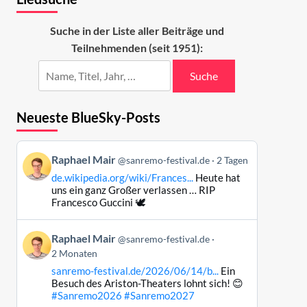
Suche in der Liste aller Beiträge und
Teilnehmenden (seit 1951):
Suche
Neueste BlueSky-Posts
Beitrag
Raphael Mair
@sanremo-festival.de
2 Tagen
von
de.wikipedia.org/wiki/Frances...
Heute hat
Raphael
uns ein ganz Großer verlassen … RIP
Mair
Francesco Guccini 🕊️
auf
Bluesky
Beitrag
Raphael Mair
@sanremo-festival.de
ansehen
von
2 Monaten
Raphael
sanremo-festival.de/2026/06/14/b...
Ein
Mair
Besuch des Ariston-Theaters lohnt sich! 😊
auf
#Sanremo2026
#Sanremo2027
Bluesky