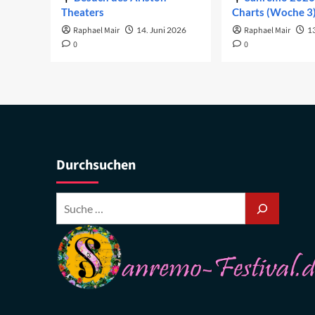
Theaters
Charts (Woche 3
Raphael Mair
14. Juni 2026
Raphael Mair
1
0
0
Durchsuchen