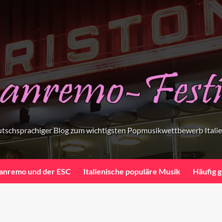
tschsprachiger Blog zum wichtigsten Popmusikwettbewerb Itali
anremo und der ESC
Italienische populäre Musik
Häufig g