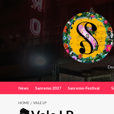
Skip
to
content
Deu
News
Sanremo 2027
Sanremo-Festival
S
HOME
VALE LP