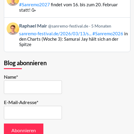
von
#Sanremo2027
findet vom 16. bis zum 20. Februar
Raphael
statt! 🥳
Mair
auf
Beitrag
Raphael Mair
Bluesky
@sanremo-festival.de
5 Monaten
von
ansehen
sanremo-festival.de/2026/03/13/s...
#Sanremo2026
in
Raphael
den Charts (Woche 3): Samurai Jay hält sich an der
Mair
Spitze
auf
Bluesky
ansehen
Blog abonnieren
Name*
E-Mail-Adresse*