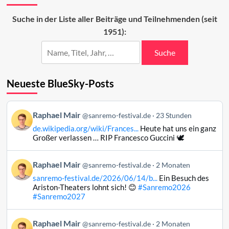
des
ersten
Suche in der Liste aller Beiträge und Teilnehmenden (seit
Abends
1951):
Suche
Neueste BlueSky-Posts
Beitrag
Raphael Mair
@sanremo-festival.de
23 Stunden
von
de.wikipedia.org/wiki/Frances...
Heute hat uns ein ganz
Raphael
Großer verlassen … RIP Francesco Guccini 🕊️
Mair
auf
Beitrag
Raphael Mair
Bluesky
@sanremo-festival.de
2 Monaten
von
ansehen
sanremo-festival.de/2026/06/14/b...
Ein Besuch des
Raphael
Ariston-Theaters lohnt sich! 😊
#Sanremo2026
Mair
#Sanremo2027
auf
Bluesky
Beitrag
Raphael Mair
@sanremo-festival.de
2 Monaten
ansehen