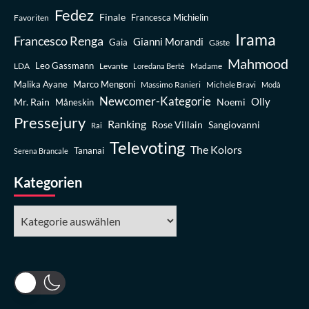
Fedez
Finale
Favoriten
Francesca Michielin
Irama
Francesco Renga
Gianni Morandi
Gaia
Gäste
Mahmood
Leo Gassmann
LDA
Levante
Madame
Loredana Bertè
Malika Ayane
Marco Mengoni
Massimo Ranieri
Michele Bravi
Modà
Newcomer-Kategorie
Olly
Mr. Rain
Noemi
Måneskin
Pressejury
Ranking
Rose Villain
Sangiovanni
Rai
Televoting
The Kolors
Tananai
Serena Brancale
Kategorien
Kategorien