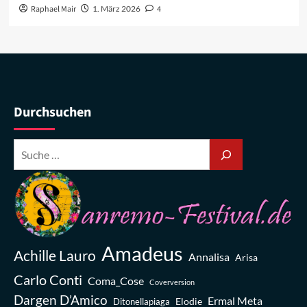
Raphael Mair
1. März 2026
4
Durchsuchen
Amadeus
Achille Lauro
Annalisa
Arisa
Carlo Conti
Coma_Cose
Coverversion
Dargen D’Amico
Ermal Meta
Elodie
Ditonellapiaga