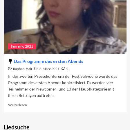
Sanremo 2021
Das Programm des ersten Abends
Raphael Mair
2. März 2021
0
In der zweiten Pressekonferenz der Festivalwoche wurde das
Programm des ersten Abends konkretisiert. Es werden vier
Teilnehmer der Newcomer- und 13 der Hauptkategorie mit
ihren Beiträgen auftreten.
Read
Weiterlesen
more
about
Das
Liedsuche
Programm