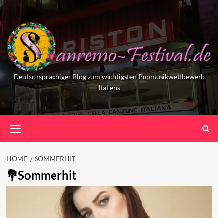
Skip
to
content
Deutschsprachiger Blog zum wichtigsten Popmusikwettbewerb
Italiens
Primary
Menu
HOME
SOMMERHIT
Sommerhit