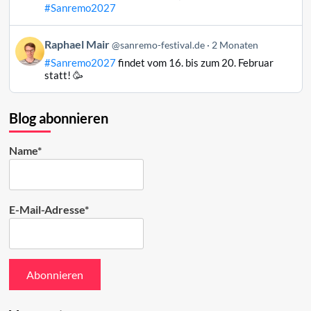
Mair
#Sanremo2027
auf
Bluesky
Beitrag
Raphael Mair
@sanremo-festival.de
2 Monaten
ansehen
von
#Sanremo2027
findet vom 16. bis zum 20. Februar
Raphael
statt! 🥳
Mair
auf
Bluesky
Blog abonnieren
ansehen
Name*
E-Mail-Adresse*