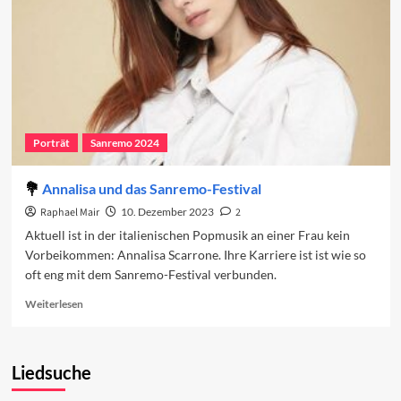
Porträt
Sanremo 2024
Annalisa und das Sanremo-Festival
Raphael Mair
10. Dezember 2023
2
Aktuell ist in der italienischen Popmusik an einer Frau kein
Vorbeikommen: Annalisa Scarrone. Ihre Karriere ist ist wie so
oft eng mit dem Sanremo-Festival verbunden.
Read
Weiterlesen
more
about
Annalisa
Liedsuche
und
das