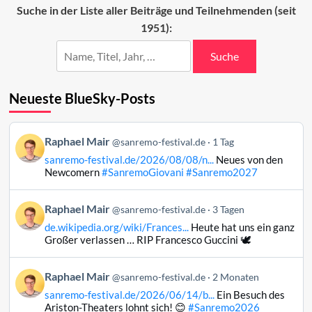
Sanremo-
Suche in der Liste aller Beiträge und Teilnehmenden (seit
Festival
1951):
Suche
Neueste BlueSky-Posts
Beitrag
Raphael Mair
@sanremo-festival.de
1 Tag
von
sanremo-festival.de/2026/08/08/n...
Neues von den
Raphael
Newcomern
#SanremoGiovani
#Sanremo2027
Mair
auf
Beitrag
Raphael Mair
Bluesky
@sanremo-festival.de
3 Tagen
von
ansehen
de.wikipedia.org/wiki/Frances...
Heute hat uns ein ganz
Raphael
Großer verlassen … RIP Francesco Guccini 🕊️
Mair
auf
Beitrag
Raphael Mair
Bluesky
@sanremo-festival.de
2 Monaten
von
ansehen
sanremo-festival.de/2026/06/14/b...
Ein Besuch des
Raphael
Ariston-Theaters lohnt sich! 😊
#Sanremo2026