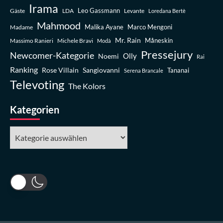
Irama
Leo Gassmann
Gäste
LDA
Levante
Loredana Bertè
Mahmood
Madame
Malika Ayane
Marco Mengoni
Mr. Rain
Massimo Ranieri
Michele Bravi
Måneskin
Modà
Pressejury
Newcomer-Kategorie
Olly
Noemi
Rai
Ranking
Rose Villain
Sangiovanni
Tananai
Serena Brancale
Televoting
The Kolors
Kategorien
Kategorien