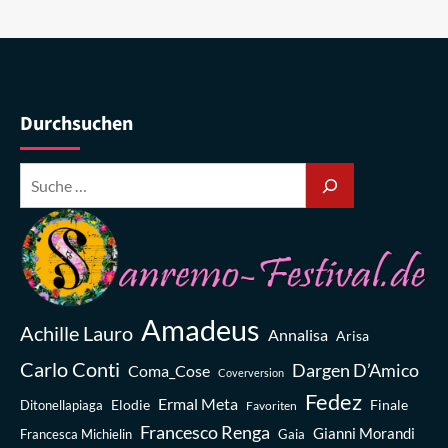
Durchsuchen
Amadeus
Achille Lauro
Annalisa
Arisa
Carlo Conti
Dargen D’Amico
Coma_Cose
Coverversion
Fedez
Ermal Meta
Elodie
Finale
Ditonellapiaga
Favoriten
Francesco Renga
Gianni Morandi
Francesca Michielin
Gaia