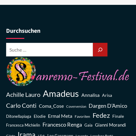
Durchsuchen
Amadeus
Achille Lauro
Annalisa
Arisa
Carlo Conti
Dargen D’Amico
Coma_Cose
Coverversion
Fedez
Ermal Meta
Elodie
Finale
Ditonellapiaga
Favoriten
Francesco Renga
Gianni Morandi
Francesca Michielin
Gaia
Irama
Leo Gassmann
Gäste
LDA
Levante
Loredana Bertè