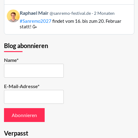
auf
Bluesky
Beitrag
Raphael Mair
@sanremo-festival.de
2 Monaten
ansehen
von
#Sanremo2027
findet vom 16. bis zum 20. Februar
Raphael
statt! 🥳
Mair
auf
Bluesky
Blog abonnieren
ansehen
Name*
E-Mail-Adresse*
Verpasst