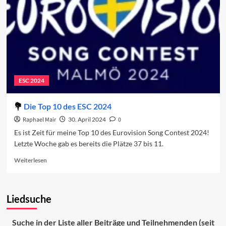
ESC 2024
Die Top 10 des ESC 2024
Raphael Mair
30. April 2024
0
Es ist Zeit für meine Top 10 des Eurovision Song Contest 2024!
Letzte Woche gab es bereits die Plätze 37 bis 11.
Read
Weiterlesen
more
about
Die
Liedsuche
Top
10
des
Suche in der Liste aller Beiträge und Teilnehmenden (seit
ESC