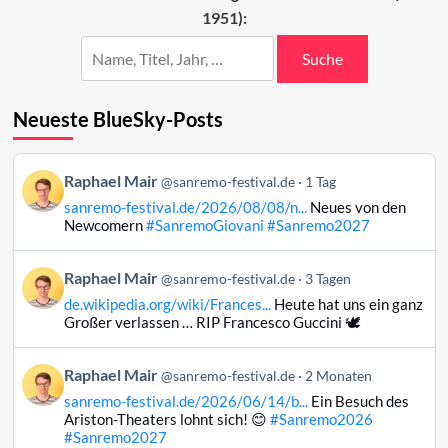
1951):
2024
Suche
Neueste BlueSky-Posts
Beitrag
Raphael Mair
@sanremo-festival.de
1 Tag
von
sanremo-festival.de/2026/08/08/n...
Neues von den
Raphael
Newcomern
#SanremoGiovani
#Sanremo2027
Mair
auf
Beitrag
Raphael Mair
Bluesky
@sanremo-festival.de
3 Tagen
von
ansehen
de.wikipedia.org/wiki/Frances...
Heute hat uns ein ganz
Raphael
Großer verlassen … RIP Francesco Guccini 🕊️
Mair
auf
Beitrag
Raphael Mair
Bluesky
@sanremo-festival.de
2 Monaten
von
ansehen
sanremo-festival.de/2026/06/14/b...
Ein Besuch des
Raphael
Ariston-Theaters lohnt sich! 😊
#Sanremo2026
Mair
#Sanremo2027