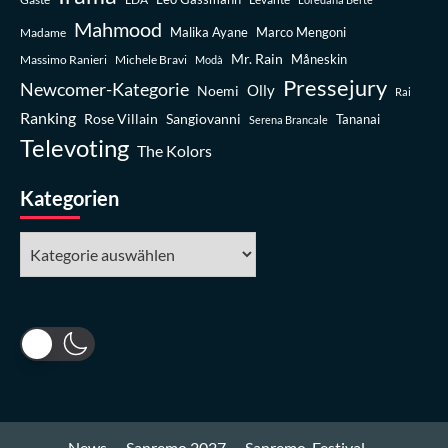
Mahmood
Madame
Malika Ayane
Marco Mengoni
Mr. Rain
Massimo Ranieri
Michele Bravi
Måneskin
Modà
Pressejury
Newcomer-Kategorie
Olly
Noemi
Rai
Ranking
Rose Villain
Sangiovanni
Tananai
Serena Brancale
Televoting
The Kolors
Kategorien
Kategorien
News
Sanremo 2027
Sanremo-Festival