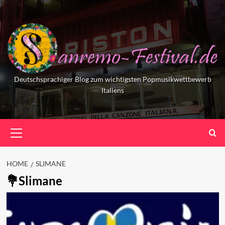
Skip
to
content
Deutschsprachiger Blog zum wichtigsten Popmusikwettbewerb
Italiens
Primary
Menu
HOME
SLIMANE
Slimane