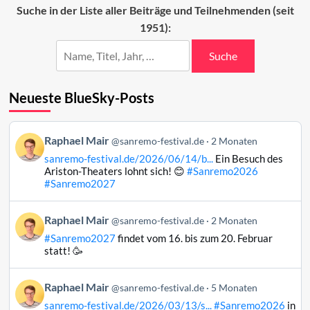
Charts
Suche in der Liste aller Beiträge und Teilnehmenden (seit
(Woche
1951):
1)
Suche
Neueste BlueSky-Posts
Beitrag
Raphael Mair
@sanremo-festival.de
2 Monaten
von
sanremo-festival.de/2026/06/14/b...
Ein Besuch des
Raphael
Ariston-Theaters lohnt sich! 😊
#Sanremo2026
Mair
#Sanremo2027
auf
Bluesky
Beitrag
Raphael Mair
@sanremo-festival.de
2 Monaten
ansehen
von
#Sanremo2027
findet vom 16. bis zum 20. Februar
Raphael
statt! 🥳
Mair
auf
Beitrag
Raphael Mair
Bluesky
@sanremo-festival.de
5 Monaten
von
ansehen
sanremo-festival.de/2026/03/13/s...
#Sanremo2026
in