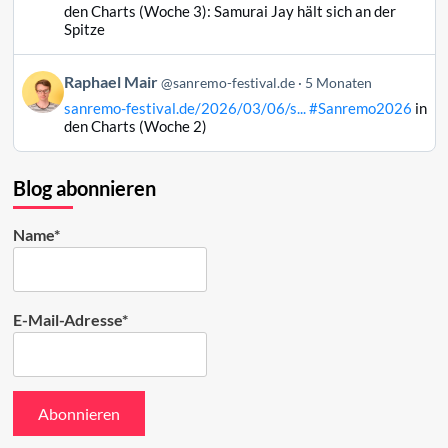
Raphael
den Charts (Woche 3): Samurai Jay hält sich an der
Mair
Spitze
auf
Bluesky
Beitrag
Raphael Mair
@sanremo-festival.de
5 Monaten
ansehen
von
sanremo-festival.de/2026/03/06/s...
#Sanremo2026
in
Raphael
den Charts (Woche 2)
Mair
auf
Bluesky
Blog abonnieren
ansehen
Name*
E-Mail-Adresse*