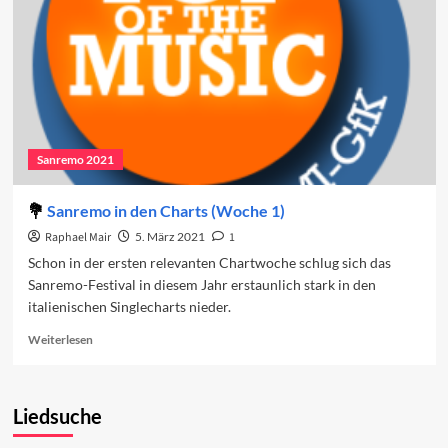
Sanremo 2021
Sanremo in den Charts (Woche 1)
Raphael Mair
5. März 2021
1
Schon in der ersten relevanten Chartwoche schlug sich das
Sanremo-Festival in diesem Jahr erstaunlich stark in den
italienischen Singlecharts nieder.
Read
Weiterlesen
more
about
Sanremo
Liedsuche
in
den