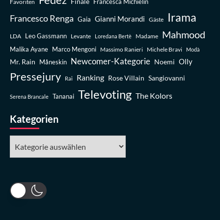
Finale
Favoriten
Francesca Michielin
Irama
Francesco Renga
Gianni Morandi
Gaia
Gäste
Mahmood
Leo Gassmann
LDA
Levante
Madame
Loredana Bertè
Malika Ayane
Marco Mengoni
Massimo Ranieri
Michele Bravi
Modà
Newcomer-Kategorie
Olly
Mr. Rain
Noemi
Måneskin
Pressejury
Ranking
Rose Villain
Sangiovanni
Rai
Televoting
The Kolors
Tananai
Serena Brancale
Kategorien
Kategorien