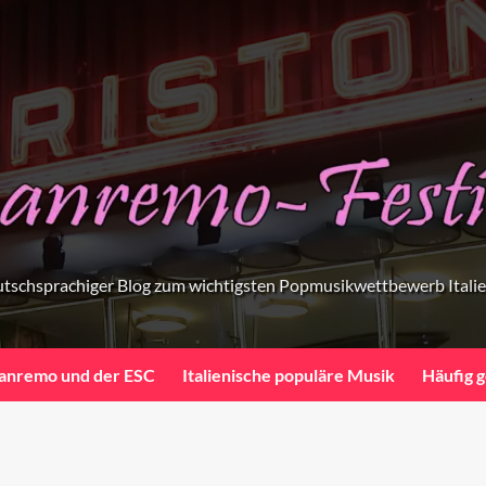
tschsprachiger Blog zum wichtigsten Popmusikwettbewerb Itali
anremo und der ESC
Italienische populäre Musik
Häufig g