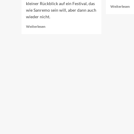
kleiner Rückblick auf ein Festival, das
Re
Weiterlesen
wie Sanremo sein will, aber dann auch
mo
wieder nicht.
ab
Di
Read
Weiterlesen
To
more
10
about
de
San
ES
Marino
Be
probiert
erneut
Sanremo