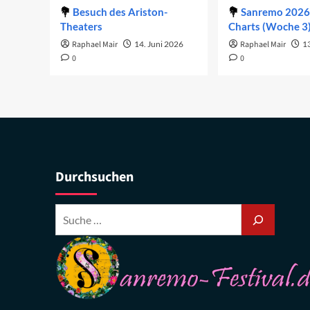
Besuch des Ariston-
Sanremo 2026 
Theaters
Charts (Woche 3
Raphael Mair
14. Juni 2026
Raphael Mair
1
0
0
Durchsuchen