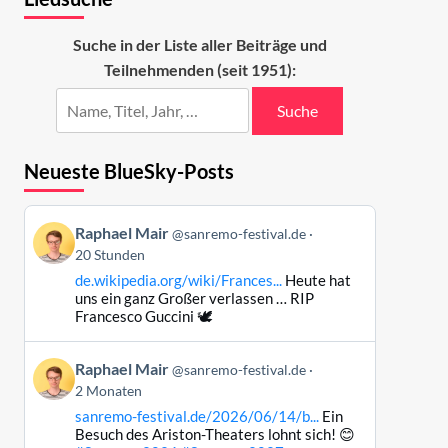
Suche in der Liste aller Beiträge und
Teilnehmenden (seit 1951):
Suche
Neueste BlueSky-Posts
Beitrag
Raphael Mair
@sanremo-festival.de
von
20 Stunden
Raphael
de.wikipedia.org/wiki/Frances...
Heute hat
Mair
uns ein ganz Großer verlassen … RIP
auf
Francesco Guccini 🕊️
Bluesky
ansehen
Beitrag
Raphael Mair
@sanremo-festival.de
von
2 Monaten
Raphael
sanremo-festival.de/2026/06/14/b...
Ein
Mair
Besuch des Ariston-Theaters lohnt sich! 😊
auf