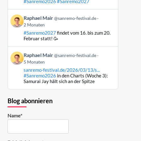
#Sanremo2026
#Sanremo2027
Bluesky
ansehen
Beitrag
Raphael Mair
@sanremo-festival.de
von
2 Monaten
Raphael
#Sanremo2027
findet vom 16. bis zum 20.
Mair
Februar statt! 🥳
auf
Bluesky
Beitrag
ansehen
Raphael Mair
@sanremo-festival.de
von
5 Monaten
Raphael
sanremo-festival.de/2026/03/13/s...
Mair
#Sanremo2026
in den Charts (Woche 3):
auf
Samurai Jay hält sich an der Spitze
Bluesky
ansehen
Blog abonnieren
Name*