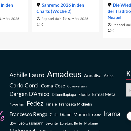
in den
Sanremo 2026 in den
Die Wie
)
Charts (Woche 2)
der Traditi
Neapel
3. März 2026
Raphael Mair
6. März 2026
0
Raphael Mai
0
Amadeus
K
Achille Lauro
Annalisa
Arisa
Carlo Conti
Coma_Cose
Ka
Coverversion
Dargen D’Amico
Ermal Meta
Elodie
Ditonellapiaga
Fedez
Finale
Favoriten
Francesca Michielin
Irama
Francesco Renga
Gianni Morandi
Gaia
Gäste
Leo Gassmann
LDA
Levante
Madame
Loredana Bertè