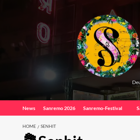
Skip
to
content
Deu
News
Sanremo 2026
Sanremo-Festival
S
HOME
SENHIT