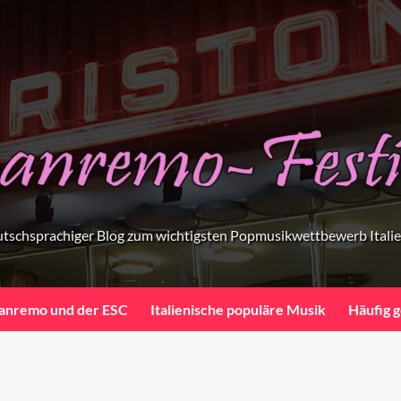
tschsprachiger Blog zum wichtigsten Popmusikwettbewerb Itali
anremo und der ESC
Italienische populäre Musik
Häufig g