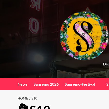
Skip
to
content
Deu
News
Sanremo 2026
Sanremo-Festival
S
HOME
S10