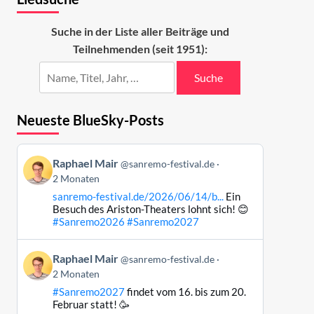
Suche in der Liste aller Beiträge und
Teilnehmenden (seit 1951):
Suche
Neueste BlueSky-Posts
Beitrag
Raphael Mair
@sanremo-festival.de
von
2 Monaten
Raphael
sanremo-festival.de/2026/06/14/b...
Ein
Mair
Besuch des Ariston-Theaters lohnt sich! 😊
auf
#Sanremo2026
#Sanremo2027
Bluesky
ansehen
Beitrag
Raphael Mair
@sanremo-festival.de
von
2 Monaten
Raphael
#Sanremo2027
findet vom 16. bis zum 20.
Mair
Februar statt! 🥳
auf