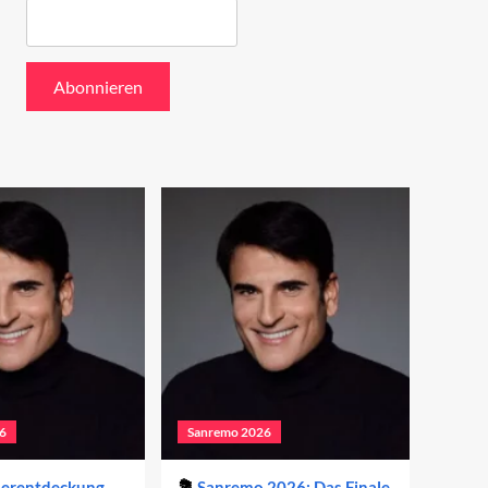
6
Sanremo 2026
derentdeckung
Sanremo 2026: Das Finale