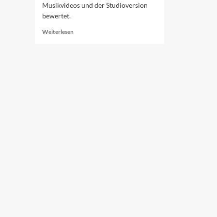
Musikvideos und der Studioversion
bewertet.
Read
Weiterlesen
more
about
Die
Top
10
des
ESC
2022