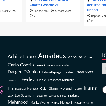
)
Charts (Woche 2)
der Traditi
Neapel
3. März 2026
Raphael Mair
6. März 2026
0
Raphael Mai
0
Amadeus
K
Achille Lauro
Annalisa
Arisa
Carlo Conti
Coma_Cose
Ka
Coverversion
Dargen D’Amico
Ermal Meta
Elodie
Ditonellapiaga
Fedez
Finale
Favoriten
Francesca Michielin
Irama
Francesco Renga
Gianni Morandi
Gaia
Gäste
Leo Gassmann
LDA
Levante
Madame
Loredana Bertè
Mahmood
Malika Ayane
Marco Mengoni
Massimo Ranieri