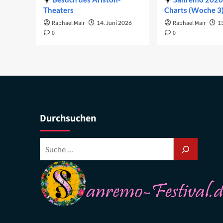
Theaters
Charts (Woche 3
Raphael Mair
14. Juni 2026
Raphael Mair
1
0
0
Durchsuchen