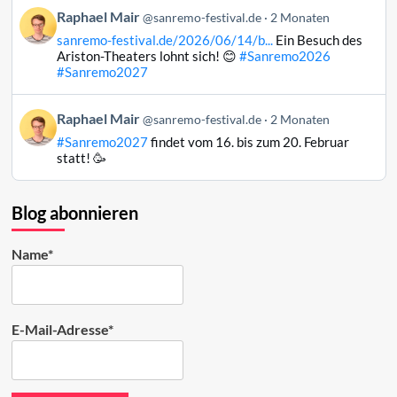
Beitrag
Raphael Mair
Bluesky
@sanremo-festival.de
2 Monaten
von
ansehen
sanremo-festival.de/2026/06/14/b...
Ein Besuch des
Raphael
Ariston-Theaters lohnt sich! 😊
#Sanremo2026
Mair
#Sanremo2027
auf
Bluesky
Beitrag
Raphael Mair
@sanremo-festival.de
2 Monaten
ansehen
von
#Sanremo2027
findet vom 16. bis zum 20. Februar
Raphael
statt! 🥳
Mair
auf
Bluesky
Blog abonnieren
ansehen
Name*
E-Mail-Adresse*