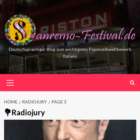
Skip
to
content
Deutschsprachiger Blog zum wichtigsten Popmusikwettbewerb
Italiens
Primary
Menu
HOME
RADIOJURY
PAGE 3
Radiojury