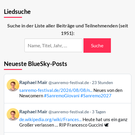
in
Seitennummerierung
Sanremo
Liedsuche
der
2024?
Beiträge
Suche in der Liste aller Beiträge und Teilnehmenden (seit
1951):
Suche
Neueste BlueSky-Posts
Beitrag
Raphael Mair
@sanremo-festival.de
23 Stunden
von
sanremo-festival.de/2026/08/08/n...
Neues von den
Raphael
Newcomern
#SanremoGiovani
#Sanremo2027
Mair
auf
Beitrag
Raphael Mair
Bluesky
@sanremo-festival.de
3 Tagen
von
ansehen
de.wikipedia.org/wiki/Frances...
Heute hat uns ein ganz
Raphael
Großer verlassen … RIP Francesco Guccini 🕊️
Mair
auf