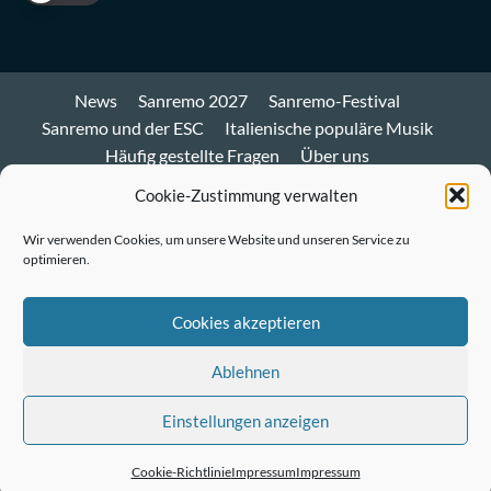
News
Sanremo 2027
Sanremo-Festival
Sanremo und der ESC
Italienische populäre Musik
Häufig gestellte Fragen
Über uns
Impressum und Datenschutz
Cookie-Richtlinie
Cookie-Zustimmung verwalten
Bluesky
Wir verwenden Cookies, um unsere Website und unseren Service zu
optimieren.
Mastodon
Twitter
Cookies akzeptieren
LinkedIn
Ablehnen
E-
Einstellungen anzeigen
Mail
© Sanremo-Festival.de
|
CoverNews
by AF themes.
Cookie-Richtlinie
Impressum
Impressum