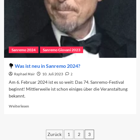
Sanremo 2024
Sanremo Giovani 2023
Was ist neu in Sanremo 2024?
Raphael Mair
10. Juli 2023
2
Am 6. Februar 2024 ist es so weit: Das 74. Sanremo-Festival
beginnt! Mittlerweile ist schon einiges über die Veranstaltung
bekannt.
Read
Weiterlesen
more
about
Was
ist
Zurück
1
2
3
neu