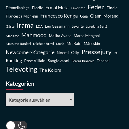
Fedez
Ermal Meta
Elodie
Finale
Ditonellapiaga
Favoriten
Francesco Renga
Gianni Morandi
Francesca Michielin
Gaia
Irama
Leo Gassmann
Gäste
LDA
Levante
Loredana Bertè
Mahmood
Madame
Malika Ayane
Marco Mengoni
Mr. Rain
Massimo Ranieri
Michele Bravi
Måneskin
Modà
Pressejury
Newcomer-Kategorie
Olly
Noemi
Rai
Ranking
Rose Villain
Sangiovanni
Tananai
Serena Brancale
Televoting
The Kolors
Kategorien
Kategorien