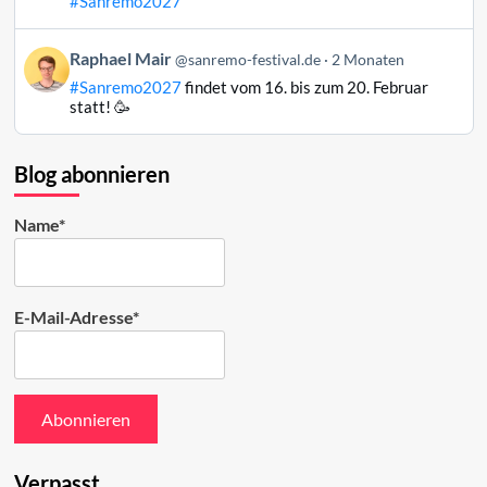
#Sanremo2027
auf
Bluesky
Beitrag
Raphael Mair
@sanremo-festival.de
2 Monaten
ansehen
von
#Sanremo2027
findet vom 16. bis zum 20. Februar
Raphael
statt! 🥳
Mair
auf
Bluesky
Blog abonnieren
ansehen
Name*
E-Mail-Adresse*
Verpasst