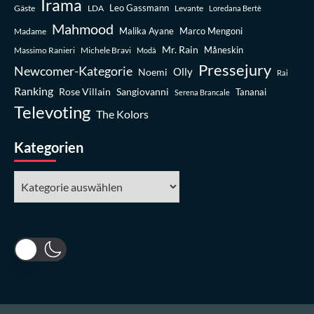
Irama
Leo Gassmann
Gäste
LDA
Levante
Loredana Bertè
Mahmood
Madame
Malika Ayane
Marco Mengoni
Mr. Rain
Massimo Ranieri
Michele Bravi
Måneskin
Modà
Pressejury
Newcomer-Kategorie
Olly
Noemi
Rai
Ranking
Rose Villain
Sangiovanni
Tananai
Serena Brancale
Televoting
The Kolors
Kategorien
Kategorien