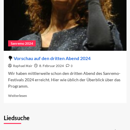
Sanremo 2024
Vorschau auf den dritten Abend 2024
Raphael Mair
8. Februar 2024
0
Wir haben mittlerweile schon den dritten Abend des Sanremo-
Festivals 2024 erreicht. Hier wie üblich der Überblick über das
Programm.
Read
Weiterlesen
more
about
Vorschau
Liedsuche
auf
den
dritten