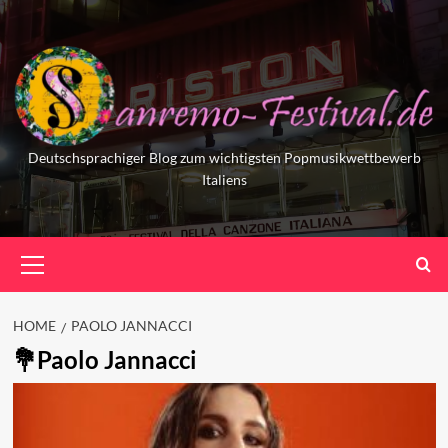
Skip
to
content
Deutschsprachiger Blog zum wichtigsten Popmusikwettbewerb
Italiens
Primary
Menu
HOME
PAOLO JANNACCI
Paolo Jannacci