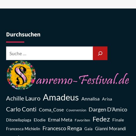
Durchsuchen
Amadeus
Achille Lauro
Annalisa
Arisa
Carlo Conti
Dargen D’Amico
Coma_Cose
Coverversion
Fedez
Ermal Meta
Elodie
Finale
Ditonellapiaga
Favoriten
Francesco Renga
Gianni Morandi
Francesca Michielin
Gaia