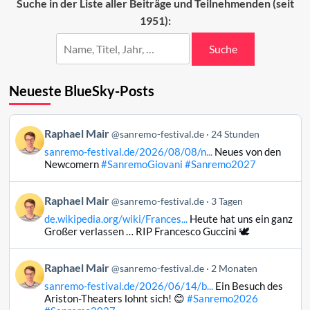
Suche in der Liste aller Beiträge und Teilnehmenden (seit
Abend
1951):
2024
Suche
Neueste BlueSky-Posts
Beitrag
Raphael Mair
@sanremo-festival.de
24 Stunden
von
sanremo-festival.de/2026/08/08/n...
Neues von den
Raphael
Newcomern
#SanremoGiovani
#Sanremo2027
Mair
auf
Beitrag
Raphael Mair
Bluesky
@sanremo-festival.de
3 Tagen
von
ansehen
de.wikipedia.org/wiki/Frances...
Heute hat uns ein ganz
Raphael
Großer verlassen … RIP Francesco Guccini 🕊️
Mair
auf
Beitrag
Raphael Mair
Bluesky
@sanremo-festival.de
2 Monaten
von
ansehen
sanremo-festival.de/2026/06/14/b...
Ein Besuch des
Raphael
Ariston-Theaters lohnt sich! 😊
#Sanremo2026
Mair