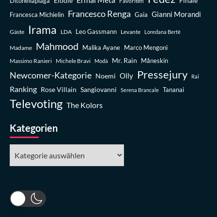
Elodie
Finale
Ditonellapiaga
Favoriten
Francesco Renga
Gianni Morandi
Francesca Michielin
Gaia
Irama
Leo Gassmann
Gäste
LDA
Levante
Loredana Bertè
Mahmood
Madame
Malika Ayane
Marco Mengoni
Mr. Rain
Massimo Ranieri
Michele Bravi
Måneskin
Modà
Pressejury
Newcomer-Kategorie
Olly
Noemi
Rai
Ranking
Rose Villain
Sangiovanni
Tananai
Serena Brancale
Televoting
The Kolors
Kategorien
Kategorien