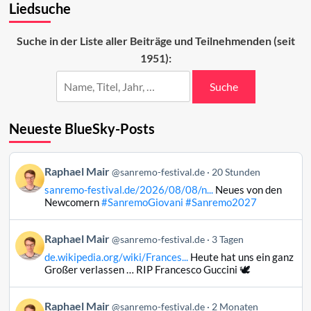
Liedsuche
für
den
ESC
Suche in der Liste aller Beiträge und Teilnehmenden (seit
1951):
Suche
Neueste BlueSky-Posts
Beitrag
Raphael Mair
@sanremo-festival.de
20 Stunden
von
sanremo-festival.de/2026/08/08/n...
Neues von den
Raphael
Newcomern
#SanremoGiovani
#Sanremo2027
Mair
auf
Beitrag
Raphael Mair
Bluesky
@sanremo-festival.de
3 Tagen
von
ansehen
de.wikipedia.org/wiki/Frances...
Heute hat uns ein ganz
Raphael
Großer verlassen … RIP Francesco Guccini 🕊️
Mair
auf
Beitrag
Raphael Mair
Bluesky
@sanremo-festival.de
2 Monaten