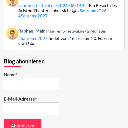
von
ansehen
sanremo-festival.de/2026/06/14/b...
Ein Besuch des
Raphael
Ariston-Theaters lohnt sich! 😊
#Sanremo2026
Mair
#Sanremo2027
auf
Bluesky
Beitrag
Raphael Mair
@sanremo-festival.de
2 Monaten
ansehen
von
#Sanremo2027
findet vom 16. bis zum 20. Februar
Raphael
statt! 🥳
Mair
auf
Bluesky
Blog abonnieren
ansehen
Name*
E-Mail-Adresse*