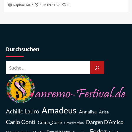
Raphael Mair
1. März 2026
0
Durchsuchen
Amadeus
Achille Lauro
Annalisa
Arisa
Carlo Conti
Dargen D’Amico
Coma_Cose
Coverversion
Fedez
Ermal Meta