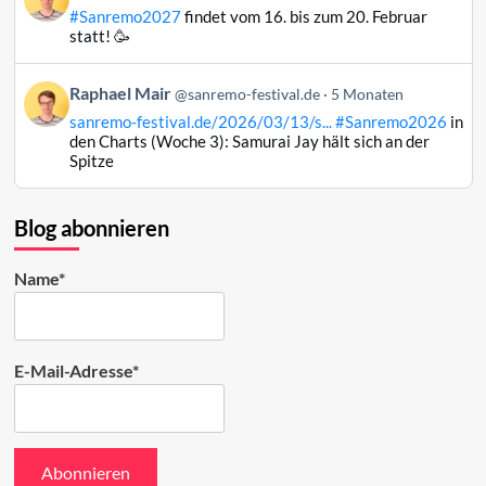
von
#Sanremo2027
findet vom 16. bis zum 20. Februar
Raphael
statt! 🥳
Mair
auf
Beitrag
Raphael Mair
Bluesky
@sanremo-festival.de
5 Monaten
von
ansehen
sanremo-festival.de/2026/03/13/s...
#Sanremo2026
in
Raphael
den Charts (Woche 3): Samurai Jay hält sich an der
Mair
Spitze
auf
Bluesky
ansehen
Blog abonnieren
Name*
E-Mail-Adresse*