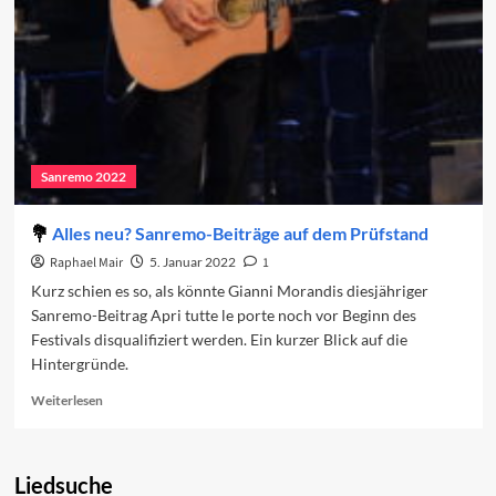
Sanremo 2022
Alles neu? Sanremo-Beiträge auf dem Prüfstand
Raphael Mair
5. Januar 2022
1
Kurz schien es so, als könnte Gianni Morandis diesjähriger
Sanremo-Beitrag Apri tutte le porte noch vor Beginn des
Festivals disqualifiziert werden. Ein kurzer Blick auf die
Hintergründe.
Read
Weiterlesen
more
about
Alles
Liedsuche
neu?