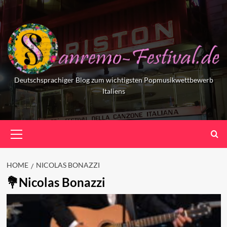
Skip
to
content
Deutschsprachiger Blog zum wichtigsten Popmusikwettbewerb
Italiens
Primary
Menu
HOME
NICOLAS BONAZZI
Nicolas Bonazzi