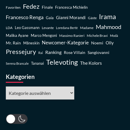
Fedez
Finale
Favoriten
Francesca Michielin
Irama
Francesco Renga
Gianni Morandi
Gaia
Gäste
Mahmood
Leo Gassmann
LDA
Levante
Madame
Loredana Bertè
Malika Ayane
Marco Mengoni
Massimo Ranieri
Michele Bravi
Modà
Newcomer-Kategorie
Olly
Mr. Rain
Noemi
Måneskin
Pressejury
Ranking
Rose Villain
Sangiovanni
Rai
Televoting
The Kolors
Tananai
Serena Brancale
Kategorien
Kategorien