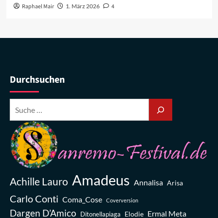
Raphael Mair
1. März 2026
4
Durchsuchen
Amadeus
Achille Lauro
Annalisa
Arisa
Carlo Conti
Coma_Cose
Coverversion
Dargen D’Amico
Ermal Meta
Elodie
Ditonellapiaga