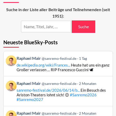
Sanremo-
Beiträge
Suche in der Liste aller Beiträge und Teilnehmenden (seit
auf
1951):
dem
Prüfstand
Suche
Neueste BlueSky-Posts
Beitrag
Raphael Mair
@sanremo-festival.de
1 Tag
von
de.wikipedia.org/wiki/Frances...
Heute hat uns ein ganz
Raphael
Großer verlassen … RIP Francesco Guccini 🕊️
Mair
auf
Beitrag
Raphael Mair
Bluesky
@sanremo-festival.de
2 Monaten
von
ansehen
sanremo-festival.de/2026/06/14/b...
Ein Besuch des
Raphael
Ariston-Theaters lohnt sich! 😊
#Sanremo2026
Mair
#Sanremo2027
auf
Bluesky
Beitrag
Raphael Mair
@sanremo-festival.de
2 Monaten
ansehen