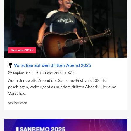
dritte
Abend
Sanremo 2025
Vorschau auf den dritten Abend 2025
Raphael Mair
13. Februar 2025
0
Auch der zweite Abend des Sanremo-Festivals 2025 ist
geschlagen, weiter geht es mit dem dritten Abend! Hier eine
Vorschau.
Read
Weiterlesen
more
about
Vorschau
auf
den