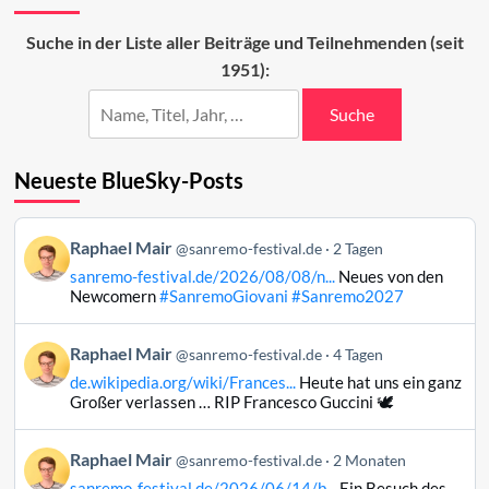
Wer
moderiert?
Suche in der Liste aller Beiträge und Teilnehmenden (seit
1951):
Suche
Neueste BlueSky-Posts
Beitrag
Raphael Mair
@sanremo-festival.de
2 Tagen
von
sanremo-festival.de/2026/08/08/n...
Neues von den
Raphael
Newcomern
#SanremoGiovani
#Sanremo2027
Mair
auf
Beitrag
Raphael Mair
Bluesky
@sanremo-festival.de
4 Tagen
von
ansehen
de.wikipedia.org/wiki/Frances...
Heute hat uns ein ganz
Raphael
Großer verlassen … RIP Francesco Guccini 🕊️
Mair
auf
Beitrag
Raphael Mair
Bluesky
@sanremo-festival.de
2 Monaten
von
ansehen
sanremo-festival.de/2026/06/14/b...
Ein Besuch des