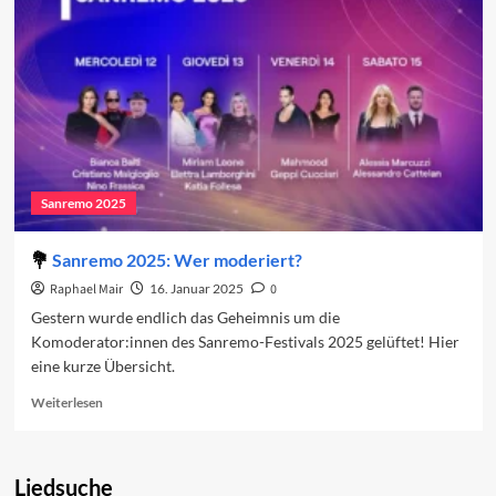
dritten
Abend
2025
Sanremo 2025
Sanremo 2025: Wer moderiert?
Raphael Mair
16. Januar 2025
0
Gestern wurde endlich das Geheimnis um die
Komoderator:innen des Sanremo-Festivals 2025 gelüftet! Hier
eine kurze Übersicht.
Read
Weiterlesen
more
about
Sanremo
Liedsuche
2025: