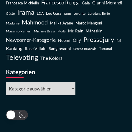
Francesco Renga
Gianni Morandi
Francesca Michielin
Gaia
Irama
Leo Gassmann
Gäste
LDA
Levante
Loredana Bertè
Mahmood
Madame
Malika Ayane
Marco Mengoni
Mr. Rain
Massimo Ranieri
Michele Bravi
Måneskin
Modà
Pressejury
Newcomer-Kategorie
Olly
Noemi
Rai
Ranking
Rose Villain
Sangiovanni
Tananai
Serena Brancale
Televoting
The Kolors
Kategorien
Kategorien