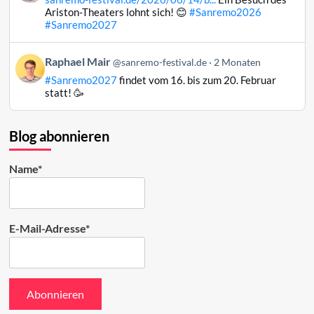
Raphael
Ariston-Theaters lohnt sich! 😊
#Sanremo2026
Mair
#Sanremo2027
auf
Bluesky
Beitrag
Raphael Mair
@sanremo-festival.de
2 Monaten
ansehen
von
#Sanremo2027
findet vom 16. bis zum 20. Februar
Raphael
statt! 🥳
Mair
auf
Bluesky
Blog abonnieren
ansehen
Name*
E-Mail-Adresse*