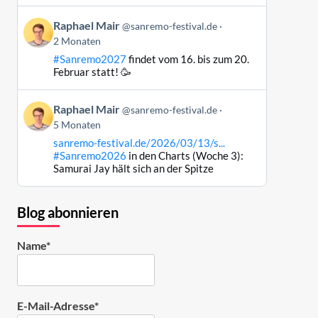
ansehen
Beitrag
Raphael Mair
@sanremo-festival.de
von
2 Monaten
Raphael
#Sanremo2027
findet vom 16. bis zum 20.
Mair
Februar statt! 🥳
auf
Bluesky
Beitrag
ansehen
Raphael Mair
@sanremo-festival.de
von
5 Monaten
Raphael
sanremo-festival.de/2026/03/13/s...
Mair
#Sanremo2026
in den Charts (Woche 3):
auf
Samurai Jay hält sich an der Spitze
Bluesky
ansehen
Blog abonnieren
Name*
E-Mail-Adresse*