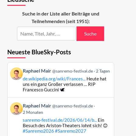
Suche in der Liste aller Beiträge und
Teilnehmenden (seit 1951):
Suche
Neueste BlueSky-Posts
Beitrag
Raphael Mair
@sanremo-festival.de
2 Tagen
von
de.wikipedia.org/wiki/Frances...
Heute hat
Raphael
uns ein ganz Großer verlassen … RIP
Mair
Francesco Guccini 🕊️
auf
Bluesky
Beitrag
Raphael Mair
@sanremo-festival.de
ansehen
von
2 Monaten
Raphael
sanremo-festival.de/2026/06/14/b...
Ein
Mair
Besuch des Ariston-Theaters lohnt sich! 😊
auf
#Sanremo2026
#Sanremo2027
Bluesky