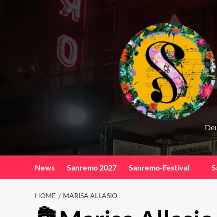
Skip
to
content
Deu
News
Sanremo 2027
Sanremo-Festival
S
HOME
MARISA ALLASIO