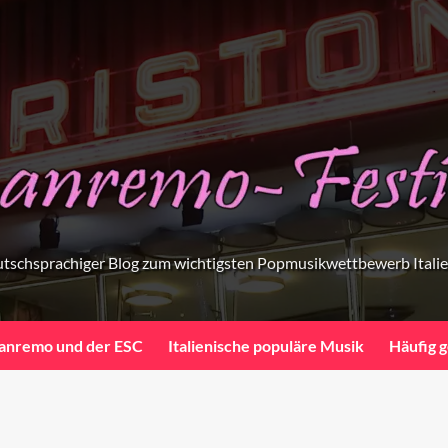
tschsprachiger Blog zum wichtigsten Popmusikwettbewerb Itali
anremo und der ESC
Italienische populäre Musik
Häufig g