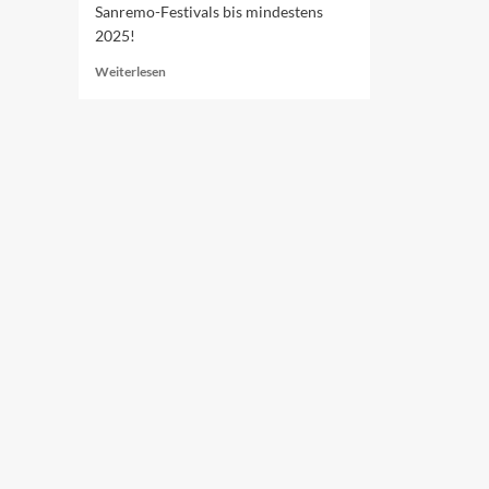
Sanremo-Festivals bis mindestens
2025!
Read
Weiterlesen
more
about
Und
jährlich
grüßt
Amadeus