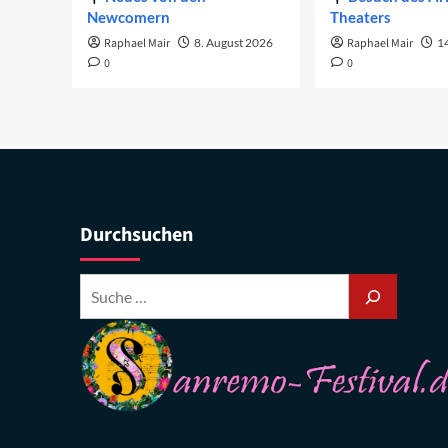
Newcomern
Theaters
Raphael Mair
8. August 2026
Raphael Mair
14
0
0
Durchsuchen