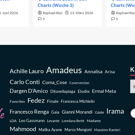
Charts (Woche 3)
Charts (Wo
. Juni 2026
Raphael Mair
13. März 2026
Raphael Mai
0
0
Amadeus
K
Achille Lauro
Annalisa
Arisa
Carlo Conti
Coma_Cose
Ka
Coverversion
Dargen D’Amico
Ermal Meta
Elodie
Ditonellapiaga
Fedez
Finale
Favoriten
Francesca Michielin
Irama
Francesco Renga
Gianni Morandi
Gaia
Gäste
Leo Gassmann
LDA
Levante
Madame
Loredana Bertè
Mahmood
Malika Ayane
Marco Mengoni
Massimo Ranieri