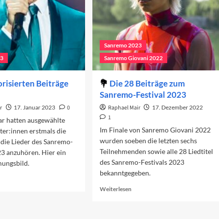
Sanremo 2023
23
Sanremo Giovani 2022
orisierten Beiträge
Die 28 Beiträge zum
Sanremo-Festival 2023
r
17. Januar 2023
0
Raphael Mair
17. Dezember 2022
1
ar hatten ausgewählte
Im Finale von Sanremo Giovani 2022
ter:innen erstmals die
wurden soeben die letzten sechs
 die Lieder des Sanremo-
Teilnehmenden sowie alle 28 Liedtitel
23 anzuhören. Hier ein
des Sanremo-Festivals 2023
mungsbild.
bekanntgegeben.
ad
re
Read
Weiterlesen
out
more
e
about
vorisierten
Die