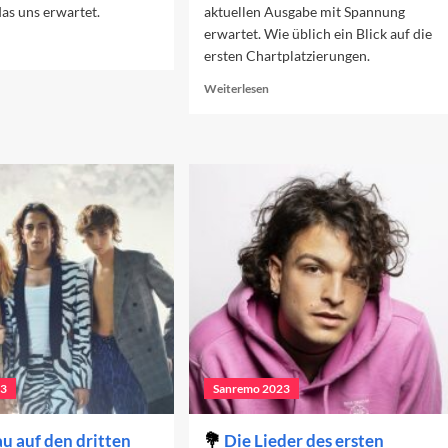
as uns erwartet.
aktuellen Ausgabe mit Spannung
erwartet. Wie üblich ein Blick auf die
ad
ersten Chartplatzierungen.
re
out
Read
Weiterlesen
rschau
more
f
about
n
Sanremo-
erten
Beiträge
end
in
23
den
Charts
(Woche
1)
23
Sanremo 2023
u auf den dritten
Die Lieder des ersten