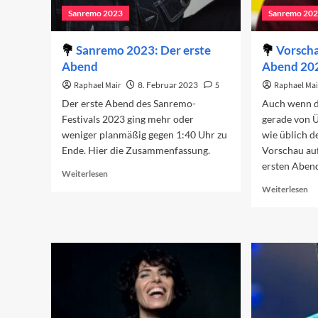
Sanremo 2023
Sanremo 20
Sanremo 2023: Der erste
Vorscha
Abend
Abend 20
Raphael Mair
8. Februar 2023
5
Raphael Mai
Der erste Abend des Sanremo-
Auch wenn d
Festivals 2023 ging mehr oder
gerade von Ü
weniger planmäßig gegen 1:40 Uhr zu
wie üblich d
Ende. Hier die Zusammenfassung.
Vorschau au
ersten Aben
Read
Weiterlesen
more
Re
Weiterlesen
about
mo
Sanremo
ab
2023:
Vo
Der
au
erste
de
Abend
er
Ab
20