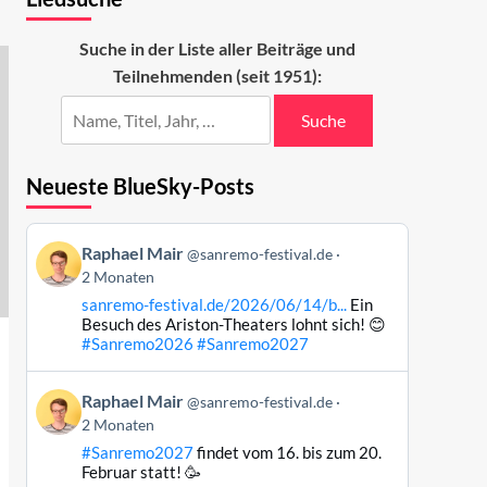
Suche in der Liste aller Beiträge und
Teilnehmenden (seit 1951):
Suche
Neueste BlueSky-Posts
Beitrag
Raphael Mair
@sanremo-festival.de
von
2 Monaten
Raphael
sanremo-festival.de/2026/06/14/b...
Ein
Mair
Besuch des Ariston-Theaters lohnt sich! 😊
auf
#Sanremo2026
#Sanremo2027
Bluesky
ansehen
Beitrag
Raphael Mair
@sanremo-festival.de
von
2 Monaten
Raphael
#Sanremo2027
findet vom 16. bis zum 20.
Mair
Februar statt! 🥳
auf