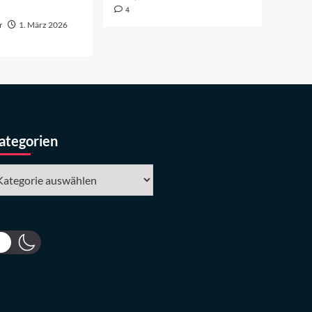
4
r
1. März 2026
ategorien
tegorien