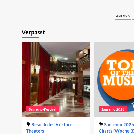
Be
Duette
20
des
Zurück
Sanremo-
Festivals
Seit
2023
Verpasst
der
Beit
Sanremo-Festival
Sanremo 2026
Besuch des Ariston-
Sanremo 2026 
Theaters
Charts (Woche 3