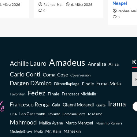
Neapel
3. März 2026
Raphael Mair
6. März 2026
0
Raphael Mai
0
Amadeus
K
Achille Lauro
Annalisa
Arisa
Carlo Conti
Coma_Cose
Ka
Coverversion
Dargen D’Amico
Ermal Meta
Elodie
Ditonellapiaga
Fedez
Finale
Favoriten
Francesca Michielin
Irama
Francesco Renga
Gianni Morandi
Gaia
Gäste
Leo Gassmann
LDA
Levante
Madame
Loredana Bertè
Mahmood
Malika Ayane
Marco Mengoni
Massimo Ranieri
Mr. Rain
Michele Bravi
Måneskin
Modà