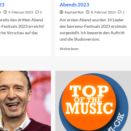
23
Abends 2023
r
9. Februar 2023
0
Raphael Mair
8. Februar 2023
2
reits den dritten Abend
Am ersten Abend wurden 14 Lieder
Festivals 2023 erreicht!
des Sanremo-Festivals 2023 erstmals
iche Vorschau auf das
vorgestellt. Ich bewerte den Auftritt
und die Studioversion.
ad
Read
Weiterlesen
re
more
out
about
rschau
Die
f
Lieder
n
des
itten
ersten
end
Abends
23
2023