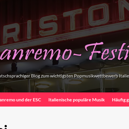
tschsprachiger Blog zum wichtigsten Popmusikwettbewerb Itali
anremo und der ESC
Italienische populäre Musik
Häufig g