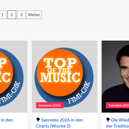
iträge
28
23
Beiträge
1
2
3
Weiter
zum
Sanremo-
ennummerierung
Festival
2023
räge
Sanremo 2026
Sanremo 202
in den
Sanremo 2026 in den
Die Wie
)
Charts (Woche 2)
der Traditi