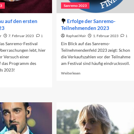
23
Sanremo 2023
u auf den ersten
Erfolge der Sanremo-
23
Teilnehmenden 2023
r
7. Februar 2023
1
Raphael Mair
1. Februar 2023
1
as Sanremo-Festival
Ein Blick auf das Sanremo-
berraschungen lebt, hier
Teilnehmendenfeld 2023 zeigt: Schon
er Versuch einer
die Verkaufszahlen vor der Teilnahme
f das Programm des
am Festival sind häufig eindrucksvoll.
ds 2023!
Read
Weiterlesen
more
ad
about
re
Erfolge
out
der
rschau
Sanremo-
f
Teilnehmenden
n
2023
sten
end
23