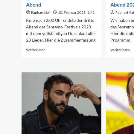
Abend
Abend 20
Raphael Mair
10. Februar 2023
2
Raphael Mai
Kurz nach 2:00 Uhr endete der dritte
Wir haben be
Abend des Sanremo-Festivals 2023
des Sanremo-
mit dem vollständigen Durchlauf aller
Hier die übl
28 Lieder. Hier die Zusammenfassung.
Programm.
Read
Re
Weiterlesen
Weiterlesen
more
mo
about
ab
Sanremo
Vo
2023:
au
Der
de
dritte
dr
Abend
Ab
20