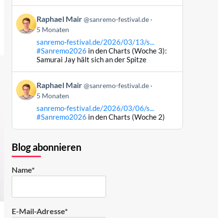
Bluesky
Beitrag
ansehen
Raphael Mair
@sanremo-festival.de
von
5 Monaten
Raphael
sanremo-festival.de/2026/03/13/s...
Mair
#Sanremo2026
in den Charts (Woche 3):
auf
Samurai Jay hält sich an der Spitze
Bluesky
ansehen
Beitrag
Raphael Mair
@sanremo-festival.de
von
5 Monaten
Raphael
sanremo-festival.de/2026/03/06/s...
Mair
#Sanremo2026
in den Charts (Woche 2)
auf
Bluesky
ansehen
Blog abonnieren
Name*
E-Mail-Adresse*