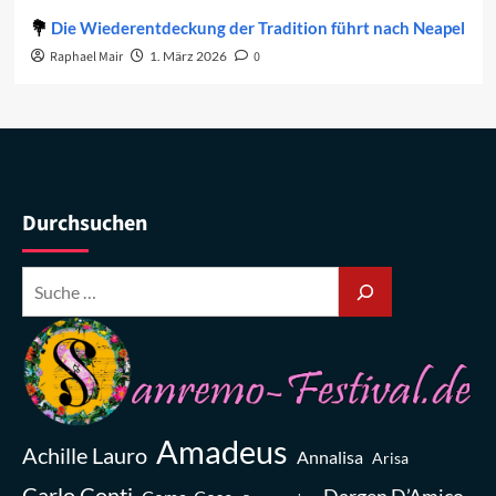
Die Wiederentdeckung der Tradition führt nach Neapel
Raphael Mair
1. März 2026
0
Durchsuchen
Amadeus
Achille Lauro
Annalisa
Arisa
Carlo Conti
Dargen D’Amico