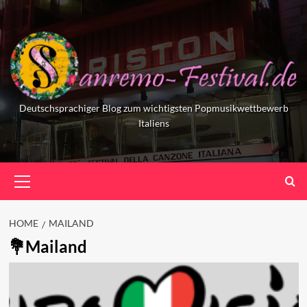
Skip
to
content
Deutschsprachiger Blog zum wichtigsten Popmusikwettbewerb
Italiens
Primary
Menu
HOME
MAILAND
Mailand