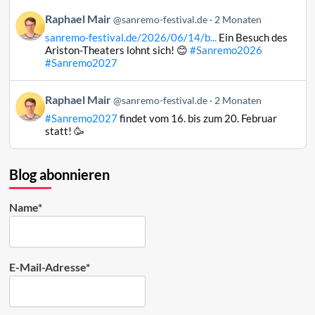
auf
Beitrag
Raphael Mair
Bluesky
@sanremo-festival.de
2 Monaten
von
ansehen
sanremo-festival.de/2026/06/14/b...
Ein Besuch des
Raphael
Ariston-Theaters lohnt sich! 😊
#Sanremo2026
Mair
#Sanremo2027
auf
Bluesky
Beitrag
Raphael Mair
@sanremo-festival.de
2 Monaten
ansehen
von
#Sanremo2027
findet vom 16. bis zum 20. Februar
Raphael
statt! 🥳
Mair
auf
Bluesky
Blog abonnieren
ansehen
Name*
E-Mail-Adresse*