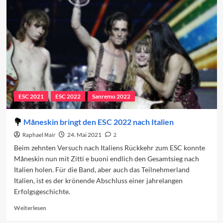
nichts
Neues
ESC 2021
ESC 2022
Sanremo 2022
Måneskin bringt den ESC 2022 nach Italien
Raphael Mair
24. Mai 2021
2
Beim zehnten Versuch nach Italiens Rückkehr zum ESC konnte
Måneskin nun mit Zitti e buoni endlich den Gesamtsieg nach
Italien holen. Für die Band, aber auch das Teilnehmerland
Italien, ist es der krönende Abschluss einer jahrelangen
Erfolgsgeschichte.
Read
Weiterlesen
more