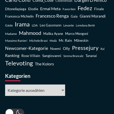
Coma_Cose
Coverversion
Fedez
Ermal Meta
Elodie
Finale
Ditonellapiaga
Favoriten
Francesco Renga
Gianni Morandi
Francesca Michielin
Gaia
Irama
Leo Gassmann
Gäste
LDA
Levante
Loredana Bertè
Mahmood
Madame
Malika Ayane
Marco Mengoni
Mr. Rain
Massimo Ranieri
Michele Bravi
Måneskin
Modà
Pressejury
Newcomer-Kategorie
Olly
Noemi
Rai
Ranking
Rose Villain
Sangiovanni
Tananai
Serena Brancale
Televoting
The Kolors
Kategorien
Kategorien