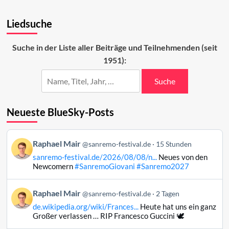
about
Måneskin
Liedsuche
bringt
den
ESC
Suche in der Liste aller Beiträge und Teilnehmenden (seit
2022
1951):
nach
Italien
Suche
Neueste BlueSky-Posts
Beitrag
Raphael Mair
@sanremo-festival.de
15 Stunden
von
sanremo-festival.de/2026/08/08/n...
Neues von den
Raphael
Newcomern
#SanremoGiovani
#Sanremo2027
Mair
auf
Beitrag
Raphael Mair
Bluesky
@sanremo-festival.de
2 Tagen
von
ansehen
de.wikipedia.org/wiki/Frances...
Heute hat uns ein ganz
Raphael
Großer verlassen … RIP Francesco Guccini 🕊️
Mair