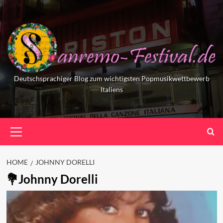
Skip
to
content
Deutschsprachiger Blog zum wichtigsten Popmusikwettbewerb
Italiens
Primary
Menu
HOME
JOHNNY DORELLI
Johnny Dorelli