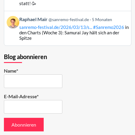
Raphael
statt! 🥳
Mair
auf
Beitrag
Raphael Mair
Bluesky
@sanremo-festival.de
5 Monaten
von
ansehen
sanremo-festival.de/2026/03/13/s...
#Sanremo2026
in
Raphael
den Charts (Woche 3): Samurai Jay hält sich an der
Mair
Spitze
auf
Bluesky
ansehen
Blog abonnieren
Name*
E-Mail-Adresse*