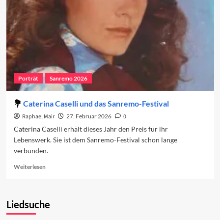
Porträt
Sanremo 2026
Caterina Caselli und das Sanremo-Festival
Raphael Mair
27. Februar 2026
0
Caterina Caselli erhält dieses Jahr den Preis für ihr
Lebenswerk. Sie ist dem Sanremo-Festival schon lange
verbunden.
Read
Weiterlesen
more
about
Caterina
Liedsuche
Caselli
und