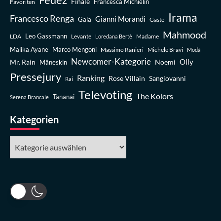
Finale
Favoriten
Francesca Michielin
Irama
Francesco Renga
Gianni Morandi
Gaia
Gäste
Mahmood
Leo Gassmann
LDA
Levante
Madame
Loredana Bertè
Malika Ayane
Marco Mengoni
Massimo Ranieri
Michele Bravi
Modà
Newcomer-Kategorie
Olly
Mr. Rain
Noemi
Måneskin
Pressejury
Ranking
Rose Villain
Sangiovanni
Rai
Televoting
The Kolors
Tananai
Serena Brancale
Kategorien
Kategorien