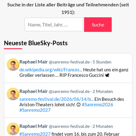
das
Suche in der Liste aller Beiträge und Teilnehmenden (seit
Sanremo-
1951):
Festival
Suche
Neueste BlueSky-Posts
Beitrag
Raphael Mair
@sanremo-festival.de
5 Stunden
von
de.wikipedia.org/wiki/Frances...
Heute hat uns ein ganz
Raphael
Großer verlassen … RIP Francesco Guccini 🕊️
Mair
auf
Beitrag
Raphael Mair
Bluesky
@sanremo-festival.de
2 Monaten
von
ansehen
sanremo-festival.de/2026/06/14/b...
Ein Besuch des
Raphael
Ariston-Theaters lohnt sich! 😊
#Sanremo2026
Mair
#Sanremo2027
auf
Bluesky
Beitrag
Raphael Mair
@sanremo-festival.de
2 Monaten
ansehen
von
#Sanremo2027
findet vom 16. bis zum 20. Februar