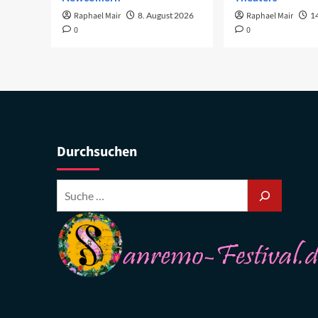
Raphael Mair
8. August 2026
Raphael Mair
14
0
0
Durchsuchen