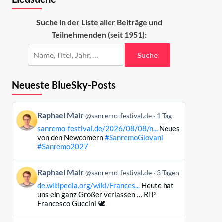
Suche in der Liste aller Beiträge und
Teilnehmenden (seit 1951):
Suche
Neueste BlueSky-Posts
Beitrag
Raphael Mair
@sanremo-festival.de
1 Tag
von
sanremo-festival.de/2026/08/08/n...
Neues
Raphael
von den Newcomern
#SanremoGiovani
Mair
#Sanremo2027
auf
Bluesky
Beitrag
Raphael Mair
@sanremo-festival.de
3 Tagen
ansehen
von
de.wikipedia.org/wiki/Frances...
Heute hat
Raphael
uns ein ganz Großer verlassen … RIP
Mair
Francesco Guccini 🕊️
auf
Bluesky