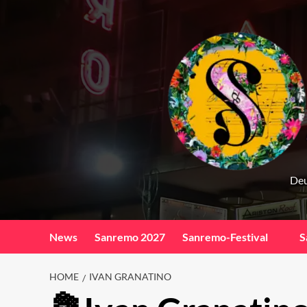
Skip
to
content
Deu
News
Sanremo 2027
Sanremo-Festival
S
HOME
IVAN GRANATINO