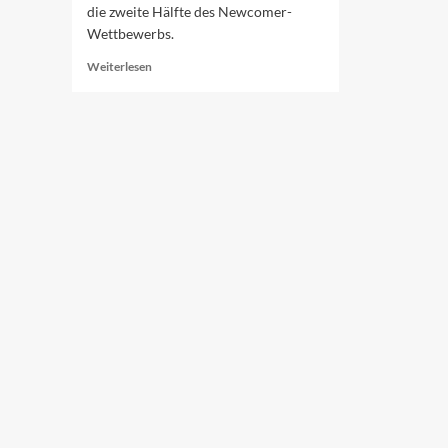
die zweite Hälfte des Newcomer-
Wettbewerbs.
Read
Weiterlesen
more
about
Rückblick
auf
den
zweiten
Abend