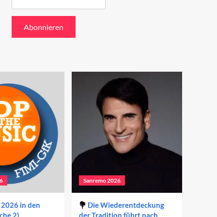
6
Sanremo 2026
2026 in den
Die Wiederentdeckung
che 2)
der Tradition führt nach