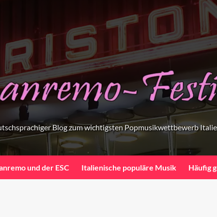
tschsprachiger Blog zum wichtigsten Popmusikwettbewerb Itali
anremo und der ESC
Italienische populäre Musik
Häufig g