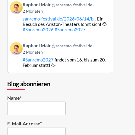
Beitrag
Raphael Mair
@sanremo-festival.de
ansehen
von
2 Monaten
Raphael
sanremo-festival.de/2026/06/14/b...
Ein
Mair
Besuch des Ariston-Theaters lohnt sich! 😊
auf
#Sanremo2026
#Sanremo2027
Bluesky
ansehen
Beitrag
Raphael Mair
@sanremo-festival.de
von
2 Monaten
Raphael
#Sanremo2027
findet vom 16. bis zum 20.
Mair
Februar statt! 🥳
auf
Bluesky
ansehen
Blog abonnieren
Name*
E-Mail-Adresse*