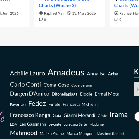
Charts (Woche 3)
Charts (Wo
. Juni 2026
Raphael Mair
13. März 2026
Raphael Mai
0
0
Amadeus
K
Achille Lauro
Annalisa
Arisa
Carlo Conti
Coma_Cose
Ka
Coverversion
Dargen D’Amico
Ermal Meta
Elodie
Ditonellapiaga
Fedez
Finale
Favoriten
Francesca Michielin
Irama
Francesco Renga
Gianni Morandi
Gaia
Gäste
Leo Gassmann
LDA
Levante
Madame
Loredana Bertè
Mahmood
Malika Ayane
Marco Mengoni
Massimo Ranieri