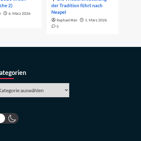
che 2)
der Tradition führt nach
Neapel
r
6. März 2026
Raphael Mair
1. März 2026
0
ategorien
tegorien