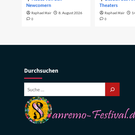
Newcomern
Theaters
Raphael Mair
8. August 2026
Raphael Mair
14
0
0
Durchsuchen