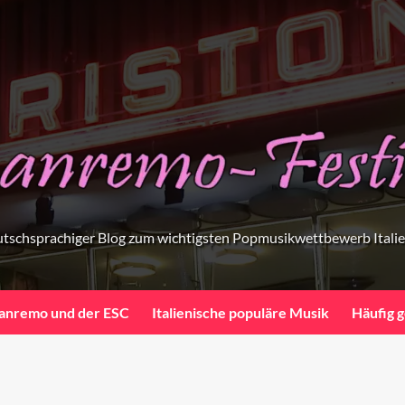
tschsprachiger Blog zum wichtigsten Popmusikwettbewerb Itali
anremo und der ESC
Italienische populäre Musik
Häufig g