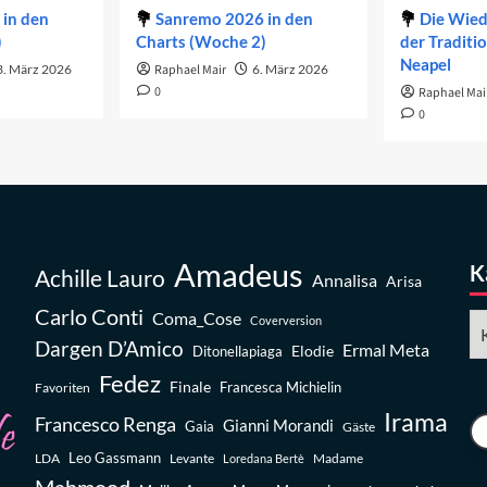
in den
Sanremo 2026 in den
Die Wie
)
Charts (Woche 2)
der Traditi
Neapel
3. März 2026
Raphael Mair
6. März 2026
0
Raphael Mai
0
Amadeus
K
Achille Lauro
Annalisa
Arisa
Carlo Conti
Coma_Cose
Ka
Coverversion
Dargen D’Amico
Ermal Meta
Elodie
Ditonellapiaga
Fedez
Finale
Favoriten
Francesca Michielin
Irama
Francesco Renga
Gianni Morandi
Gaia
Gäste
Leo Gassmann
LDA
Levante
Madame
Loredana Bertè