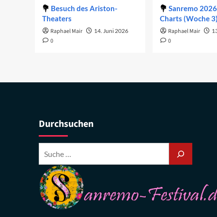
Besuch des Ariston-
Sanremo 2026 
Theaters
Charts (Woche 3
Raphael Mair
14. Juni 2026
Raphael Mair
1
0
0
Durchsuchen