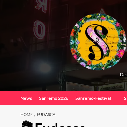
Skip
to
content
Deu
News
Sanremo 2026
Sanremo-Festival
S
HOME
FUDASCA