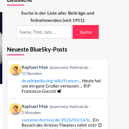
Suche in der Liste aller Beiträge und
Teilnehmenden (seit 1951):
Suche
Neueste BlueSky-Posts
Beitrag
Raphael Mair
@sanremo-festival.de
von
13 Stunden
Raphael
de.wikipedia.org/wiki/Frances...
Heute hat
Mair
uns ein ganz Großer verlassen … RIP
auf
Francesco Guccini 🕊️
Bluesky
ansehen
Beitrag
Raphael Mair
@sanremo-festival.de
von
2 Monaten
Raphael
sanremo-festival.de/2026/06/14/b...
Ein
Mair
Besuch des Ariston-Theaters lohnt sich! 😊
auf