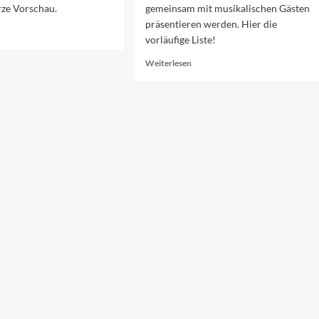
rze Vorschau.
gemeinsam mit musikalischen Gästen
präsentieren werden. Hier die
ad
vorläufige Liste!
re
out
Read
Weiterlesen
rschau
more
f
about
n
Sanremo
erten
2026:
end
Cover
26
und
Duette