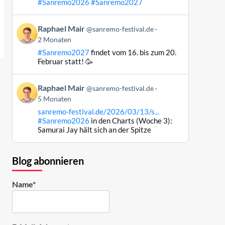
#Sanremo2026
#Sanremo2027
Bluesky
ansehen
Beitrag
Raphael Mair
@sanremo-festival.de
von
2 Monaten
Raphael
#Sanremo2027
findet vom 16. bis zum 20.
Mair
Februar statt! 🥳
auf
Bluesky
Beitrag
ansehen
Raphael Mair
@sanremo-festival.de
von
5 Monaten
Raphael
sanremo-festival.de/2026/03/13/s...
Mair
#Sanremo2026
in den Charts (Woche 3):
auf
Samurai Jay hält sich an der Spitze
Bluesky
ansehen
Blog abonnieren
Name*