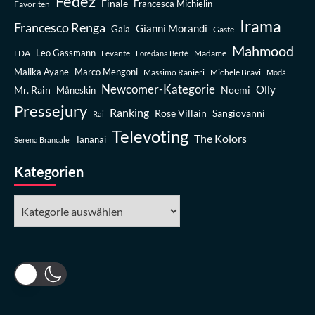
Fedez
Finale
Favoriten
Francesca Michielin
Irama
Francesco Renga
Gianni Morandi
Gaia
Gäste
Mahmood
Leo Gassmann
LDA
Levante
Madame
Loredana Bertè
Malika Ayane
Marco Mengoni
Massimo Ranieri
Michele Bravi
Modà
Newcomer-Kategorie
Olly
Mr. Rain
Noemi
Måneskin
Pressejury
Ranking
Rose Villain
Sangiovanni
Rai
Televoting
The Kolors
Tananai
Serena Brancale
Kategorien
Kategorien