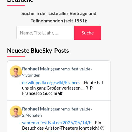
Suche in der Liste aller Beiträge und
Teilnehmenden (seit 1951):
Suche
Neueste BlueSky-Posts
Beitrag
Raphael Mair
@sanremo-festival.de
von
9 Stunden
Raphael
de.wikipedia.org/wiki/Frances...
Heute hat
Mair
uns ein ganz Großer verlassen … RIP
auf
Francesco Guccini 🕊️
Bluesky
ansehen
Beitrag
Raphael Mair
@sanremo-festival.de
von
2 Monaten
Raphael
sanremo-festival.de/2026/06/14/b...
Ein
Mair
Besuch des Ariston-Theaters lohnt sich! 😊
auf