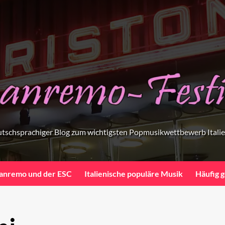
tschsprachiger Blog zum wichtigsten Popmusikwettbewerb Itali
anremo und der ESC
Italienische populäre Musik
Häufig g