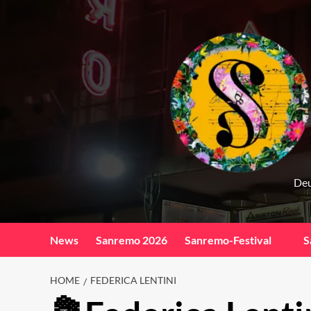
Skip
to
content
Deu
News
Sanremo 2026
Sanremo-Festival
S
HOME
FEDERICA LENTINI