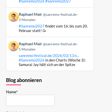
#Sanremo2026
#Sanremo2027
Bluesky
ansehen
Beitrag
Raphael Mair
@sanremo-festival.de
von
2 Monaten
Raphael
#Sanremo2027
findet vom 16. bis zum 20.
Mair
Februar statt! 🥳
auf
Bluesky
Beitrag
ansehen
Raphael Mair
@sanremo-festival.de
von
5 Monaten
Raphael
sanremo-festival.de/2026/03/13/s...
Mair
#Sanremo2026
in den Charts (Woche 3):
auf
Samurai Jay hält sich an der Spitze
Bluesky
ansehen
Blog abonnieren
Name*