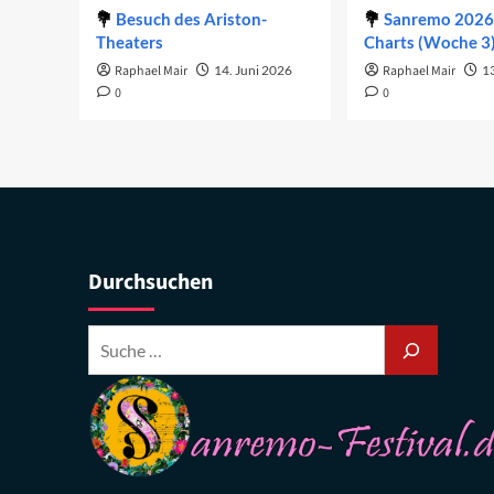
Besuch des Ariston-
Sanremo 2026 
Theaters
Charts (Woche 3
Raphael Mair
14. Juni 2026
Raphael Mair
1
0
0
Durchsuchen