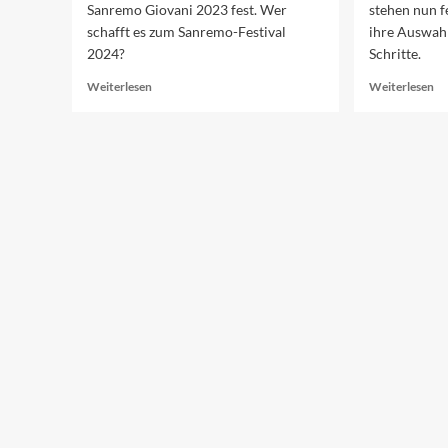
Sanremo Giovani 2023 fest. Wer
stehen nun f
schafft es zum Sanremo-Festival
ihre Auswah
2024?
Schritte.
Read
Re
Weiterlesen
Weiterlesen
more
mo
about
ab
Die
Da
Sanremo-
Fi
Newcomer
vo
2023
Sa
Gi
20