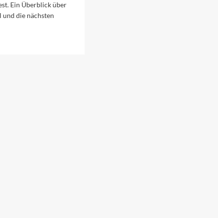
est. Ein Überblick über
l und die nächsten
ad
re
out
s
nale
n
nremo
ovani
22