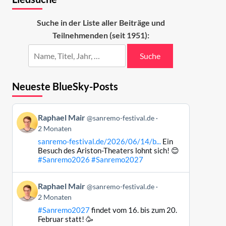
Suche in der Liste aller Beiträge und
Teilnehmenden (seit 1951):
Suche
Neueste BlueSky-Posts
Beitrag
Raphael Mair
@sanremo-festival.de
von
2 Monaten
Raphael
sanremo-festival.de/2026/06/14/b...
Ein
Mair
Besuch des Ariston-Theaters lohnt sich! 😊
auf
#Sanremo2026
#Sanremo2027
Bluesky
ansehen
Beitrag
Raphael Mair
@sanremo-festival.de
von
2 Monaten
Raphael
#Sanremo2027
findet vom 16. bis zum 20.
Mair
Februar statt! 🥳
auf