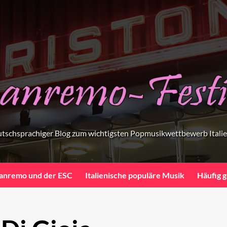
tschsprachiger Blog zum wichtigsten Popmusikwettbewerb Itali
anremo und der ESC
Italienische populäre Musik
Häufig g