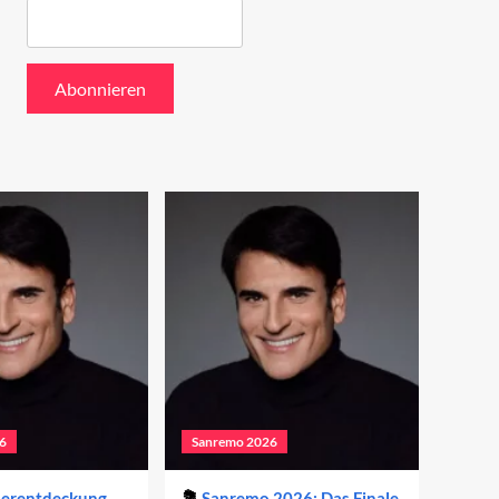
6
Sanremo 2026
derentdeckung
Sanremo 2026: Das Finale