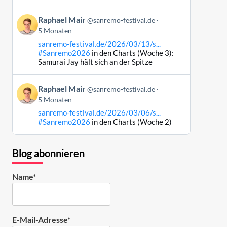
Bluesky
Beitrag
ansehen
Raphael Mair
@sanremo-festival.de
von
5 Monaten
Raphael
sanremo-festival.de/2026/03/13/s...
Mair
#Sanremo2026
in den Charts (Woche 3):
auf
Samurai Jay hält sich an der Spitze
Bluesky
ansehen
Beitrag
Raphael Mair
@sanremo-festival.de
von
5 Monaten
Raphael
sanremo-festival.de/2026/03/06/s...
Mair
#Sanremo2026
in den Charts (Woche 2)
auf
Bluesky
ansehen
Blog abonnieren
Name*
E-Mail-Adresse*