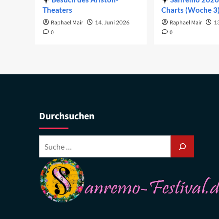
Theaters
Charts (Woche 3
Raphael Mair
14. Juni 2026
Raphael Mair
1
0
0
Durchsuchen