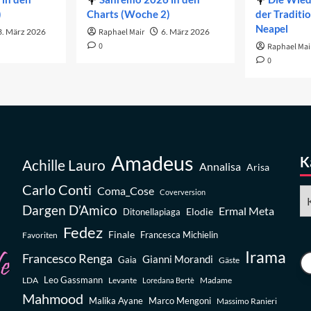
)
Charts (Woche 2)
der Traditi
Neapel
3. März 2026
Raphael Mair
6. März 2026
0
Raphael Mai
0
Amadeus
K
Achille Lauro
Annalisa
Arisa
Carlo Conti
Coma_Cose
Ka
Coverversion
Dargen D’Amico
Ermal Meta
Elodie
Ditonellapiaga
Fedez
Finale
Favoriten
Francesca Michielin
Irama
Francesco Renga
Gianni Morandi
Gaia
Gäste
Leo Gassmann
LDA
Levante
Madame
Loredana Bertè
Mahmood
Malika Ayane
Marco Mengoni
Massimo Ranieri