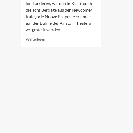
konkurrieren, werden in Kürze auch
die acht Beiträge aus der Newcomer-
Kategorie Nuove Proposte erstmals
auf der Bühne des Ariston-Theaters
vorgestellt werden.
Read
Weiterlesen
more
about
Nuove
Proposte:
Wer
macht
das
Rennen?