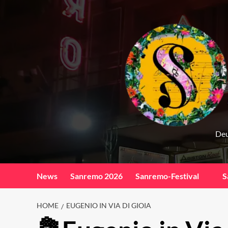
Skip
to
content
Deu
News
Sanremo 2026
Sanremo-Festival
S
HOME
EUGENIO IN VIA DI GIOIA