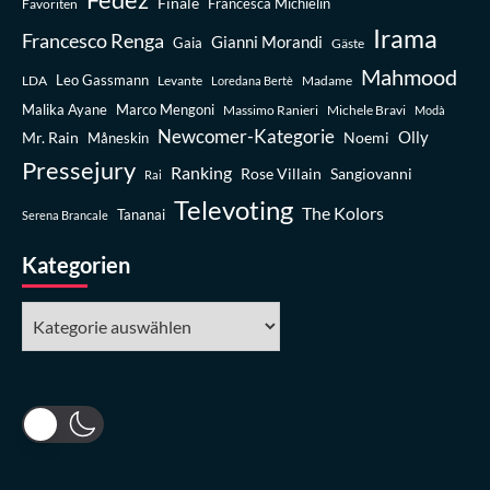
Finale
Favoriten
Francesca Michielin
Irama
Francesco Renga
Gianni Morandi
Gaia
Gäste
Mahmood
Leo Gassmann
LDA
Levante
Madame
Loredana Bertè
Malika Ayane
Marco Mengoni
Massimo Ranieri
Michele Bravi
Modà
Newcomer-Kategorie
Olly
Mr. Rain
Noemi
Måneskin
Pressejury
Ranking
Rose Villain
Sangiovanni
Rai
Televoting
The Kolors
Tananai
Serena Brancale
Kategorien
Kategorien