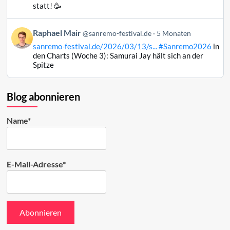
Raphael
statt! 🥳
Mair
auf
Beitrag
Raphael Mair
Bluesky
@sanremo-festival.de
5 Monaten
von
ansehen
sanremo-festival.de/2026/03/13/s...
#Sanremo2026
in
Raphael
den Charts (Woche 3): Samurai Jay hält sich an der
Mair
Spitze
auf
Bluesky
ansehen
Blog abonnieren
Name*
E-Mail-Adresse*