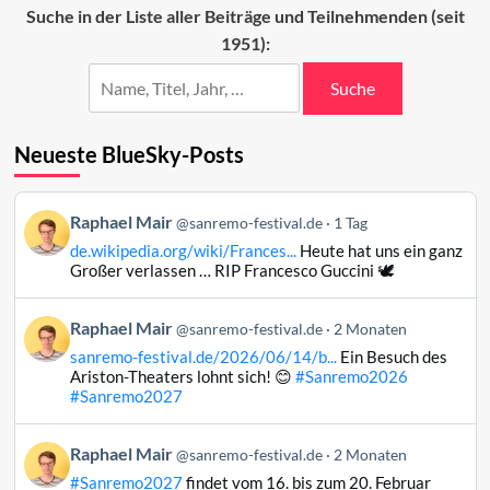
das
Suche in der Liste aller Beiträge und Teilnehmenden (seit
Sanremo-
1951):
Festival
Suche
Neueste BlueSky-Posts
Beitrag
Raphael Mair
@sanremo-festival.de
1 Tag
von
de.wikipedia.org/wiki/Frances...
Heute hat uns ein ganz
Raphael
Großer verlassen … RIP Francesco Guccini 🕊️
Mair
auf
Beitrag
Raphael Mair
Bluesky
@sanremo-festival.de
2 Monaten
von
ansehen
sanremo-festival.de/2026/06/14/b...
Ein Besuch des
Raphael
Ariston-Theaters lohnt sich! 😊
#Sanremo2026
Mair
#Sanremo2027
auf
Bluesky
Beitrag
Raphael Mair
@sanremo-festival.de
2 Monaten
ansehen
von
#Sanremo2027
findet vom 16. bis zum 20. Februar