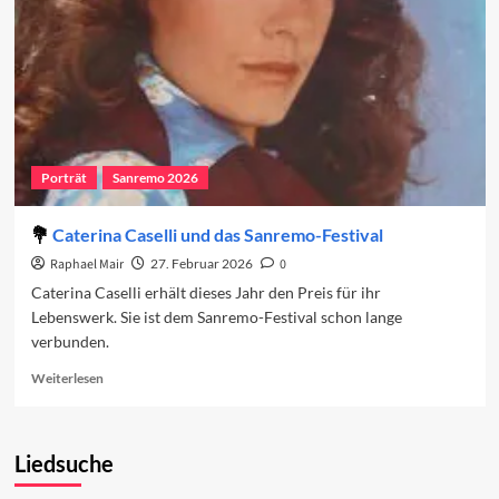
Porträt
Sanremo 2026
Caterina Caselli und das Sanremo-Festival
Raphael Mair
27. Februar 2026
0
Caterina Caselli erhält dieses Jahr den Preis für ihr
Lebenswerk. Sie ist dem Sanremo-Festival schon lange
verbunden.
Read
Weiterlesen
more
about
Caterina
Liedsuche
Caselli
und