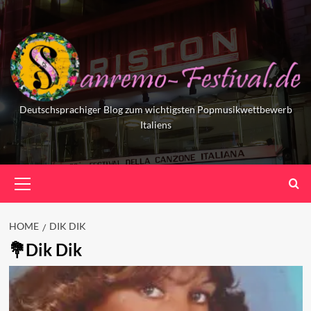
Skip
to
content
Deutschsprachiger Blog zum wichtigsten Popmusikwettbewerb
Italiens
Primary
Menu
HOME
DIK DIK
Dik Dik