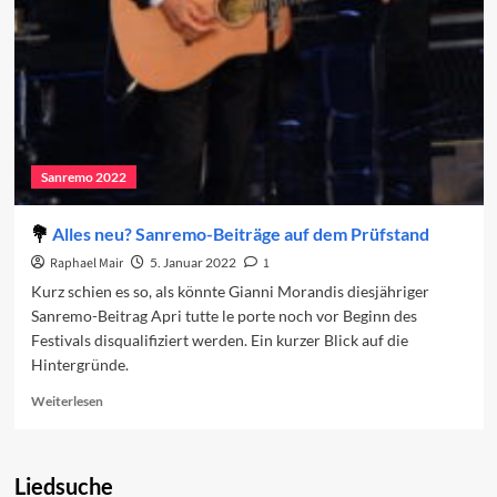
Sanremo 2022
Alles neu? Sanremo-Beiträge auf dem Prüfstand
Raphael Mair
5. Januar 2022
1
Kurz schien es so, als könnte Gianni Morandis diesjähriger
Sanremo-Beitrag Apri tutte le porte noch vor Beginn des
Festivals disqualifiziert werden. Ein kurzer Blick auf die
Hintergründe.
Read
Weiterlesen
more
about
Alles
Liedsuche
neu?