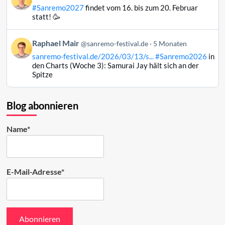
von
#Sanremo2027
findet vom 16. bis zum 20. Februar
Raphael
statt! 🥳
Mair
auf
Beitrag
Raphael Mair
Bluesky
@sanremo-festival.de
5 Monaten
von
ansehen
sanremo-festival.de/2026/03/13/s...
#Sanremo2026
in
Raphael
den Charts (Woche 3): Samurai Jay hält sich an der
Mair
Spitze
auf
Bluesky
ansehen
Blog abonnieren
Name*
E-Mail-Adresse*