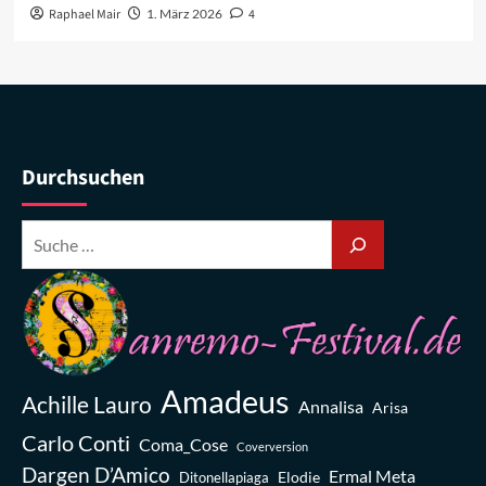
Raphael Mair
1. März 2026
4
Durchsuchen
Amadeus
Achille Lauro
Annalisa
Arisa
Carlo Conti
Coma_Cose
Coverversion
Dargen D’Amico
Ermal Meta
Elodie
Ditonellapiaga