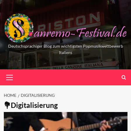
Skip
to
content
Deutschsprachiger Blog zum wichtigsten Popmusikwettbewerb
Italiens
Primary
Menu
HOME
DIGITALISIERUNG
Digitalisierung