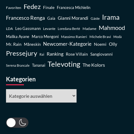
Fedez
Finale
Favoriten
Francesca Michielin
Irama
Francesco Renga
Gianni Morandi
Gaia
Gäste
Mahmood
Leo Gassmann
LDA
Levante
Madame
Loredana Bertè
Malika Ayane
Marco Mengoni
Massimo Ranieri
Michele Bravi
Modà
Newcomer-Kategorie
Olly
Mr. Rain
Noemi
Måneskin
Pressejury
Ranking
Rose Villain
Sangiovanni
Rai
Televoting
The Kolors
Tananai
Serena Brancale
Kategorien
Kategorien