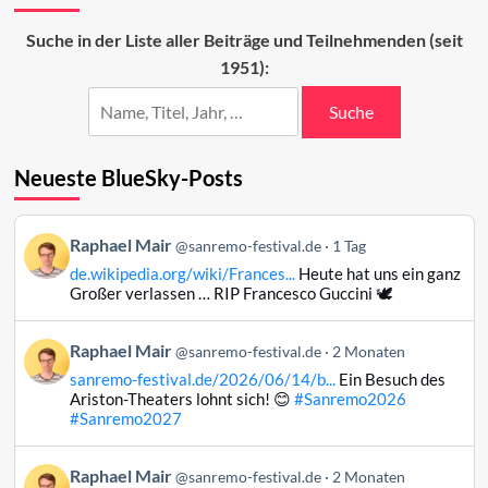
Sanremo-
Beiträge
Suche in der Liste aller Beiträge und Teilnehmenden (seit
auf
1951):
dem
Prüfstand
Suche
Neueste BlueSky-Posts
Beitrag
Raphael Mair
@sanremo-festival.de
1 Tag
von
de.wikipedia.org/wiki/Frances...
Heute hat uns ein ganz
Raphael
Großer verlassen … RIP Francesco Guccini 🕊️
Mair
auf
Beitrag
Raphael Mair
Bluesky
@sanremo-festival.de
2 Monaten
von
ansehen
sanremo-festival.de/2026/06/14/b...
Ein Besuch des
Raphael
Ariston-Theaters lohnt sich! 😊
#Sanremo2026
Mair
#Sanremo2027
auf
Bluesky
Beitrag
Raphael Mair
@sanremo-festival.de
2 Monaten
ansehen