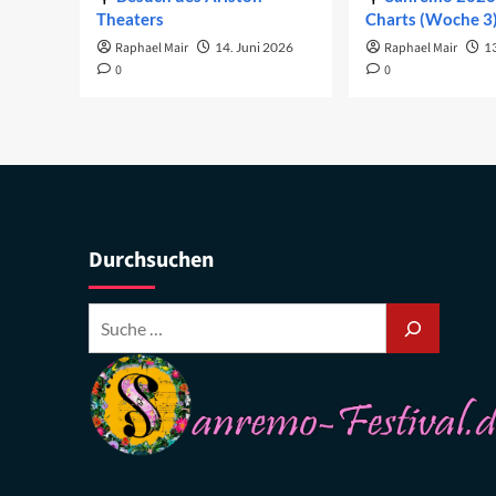
Theaters
Charts (Woche 3
Raphael Mair
14. Juni 2026
Raphael Mair
1
0
0
Durchsuchen