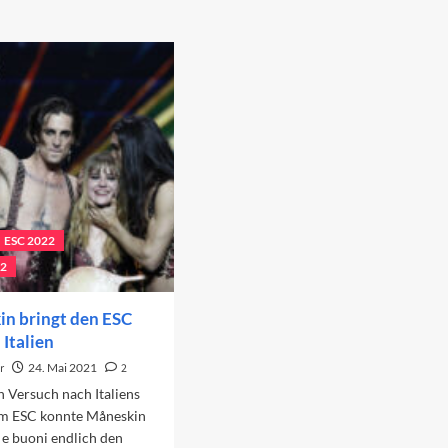
ESC 2022
22
n bringt den ESC
Italien
r
24. Mai 2021
2
 Versuch nach Italiens
m ESC konnte Måneskin
i e buoni endlich den