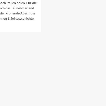
ach Italien holen. Für die
auch das Teilnehmerland
es der krönende Abschluss
angen Erfolgsgeschichte.
ad
re
out
neskin
ingt
n
C
22
ch
alien