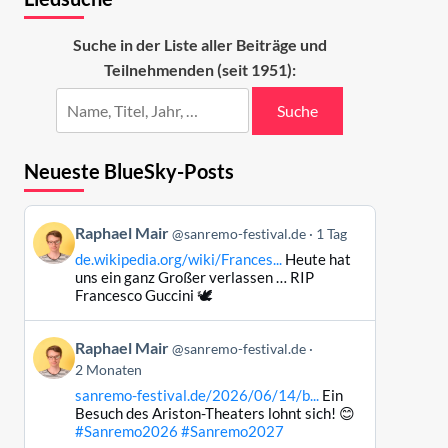
Suche in der Liste aller Beiträge und
Teilnehmenden (seit 1951):
Suche
Neueste BlueSky-Posts
Beitrag
Raphael Mair
@sanremo-festival.de
1 Tag
von
de.wikipedia.org/wiki/Frances...
Heute hat
Raphael
uns ein ganz Großer verlassen … RIP
Mair
Francesco Guccini 🕊️
auf
Bluesky
Beitrag
Raphael Mair
@sanremo-festival.de
ansehen
von
2 Monaten
Raphael
sanremo-festival.de/2026/06/14/b...
Ein
Mair
Besuch des Ariston-Theaters lohnt sich! 😊
auf
#Sanremo2026
#Sanremo2027
Bluesky