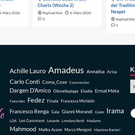
)
Charts (Woche 2)
der Traditi
Neapel
3. März 2026
Raphael Mair
6. März 2026
0
Raphael Mai
0
Amadeus
K
Achille Lauro
Annalisa
Arisa
Carlo Conti
Coma_Cose
Ka
Coverversion
Dargen D’Amico
Ermal Meta
Elodie
Ditonellapiaga
Fedez
Finale
Favoriten
Francesca Michielin
Irama
Francesco Renga
Gianni Morandi
Gaia
Gäste
Leo Gassmann
LDA
Levante
Madame
Loredana Bertè
Mahmood
Malika Ayane
Marco Mengoni
Massimo Ranieri