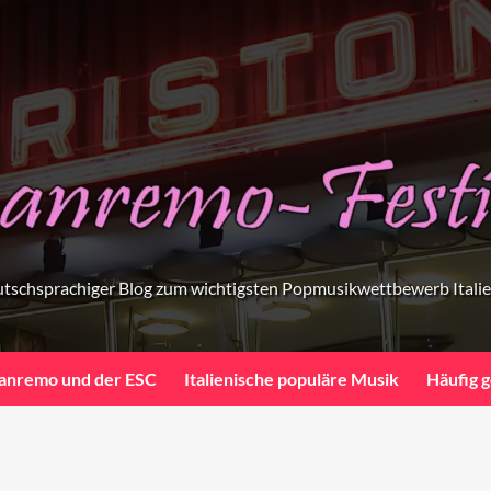
tschsprachiger Blog zum wichtigsten Popmusikwettbewerb Itali
anremo und der ESC
Italienische populäre Musik
Häufig g