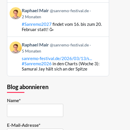
ansehen
Beitrag
Raphael Mair
@sanremo-festival.de
von
2 Monaten
Raphael
#Sanremo2027
findet vom 16. bis zum 20.
Mair
Februar statt! 🥳
auf
Bluesky
Beitrag
ansehen
Raphael Mair
@sanremo-festival.de
von
5 Monaten
Raphael
sanremo-festival.de/2026/03/13/s...
Mair
#Sanremo2026
in den Charts (Woche 3):
auf
Samurai Jay hält sich an der Spitze
Bluesky
ansehen
Blog abonnieren
Name*
E-Mail-Adresse*