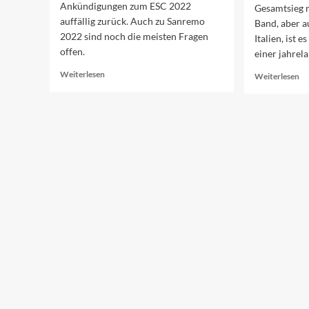
Ankündigungen zum ESC 2022
Gesamtsieg n
auffällig zurück. Auch zu Sanremo
Band, aber 
2022 sind noch die meisten Fragen
Italien, ist 
offen.
einer jahrel
Read
Weiterlesen
Re
Weiterlesen
more
mo
about
ab
In
Må
Italien
br
nichts
de
Neues
ES
20
na
It