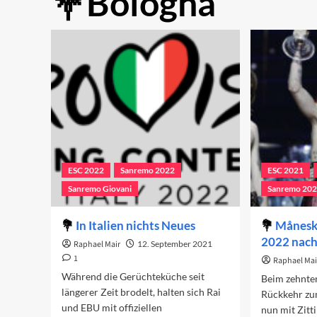
Bologna
ESC 2022
Sanremo 2022
ESC 2021
Sanremo Giovani
Sanremo 20
In Italien nichts Neues
Måneski
2022 nach 
Raphael Mair
12. September 2021
1
Raphael Mai
Während die Gerüchteküche seit
Beim zehnten
längerer Zeit brodelt, halten sich Rai
Rückkehr zu
und EBU mit offiziellen
nun mit Zitt