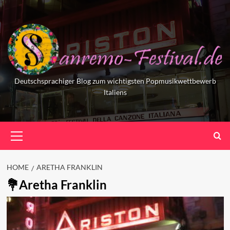
Skip
to
content
Deutschsprachiger Blog zum wichtigsten Popmusikwettbewerb
Italiens
Primary
Menu
HOME
ARETHA FRANKLIN
Aretha Franklin