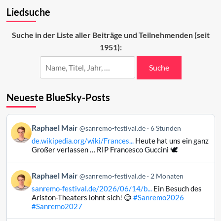
Die
Liedsuche
Coverversionen
2022
Suche in der Liste aller Beiträge und Teilnehmenden (seit
1951):
Suche
Neueste BlueSky-Posts
Beitrag
Raphael Mair
@sanremo-festival.de
6 Stunden
von
de.wikipedia.org/wiki/Frances...
Heute hat uns ein ganz
Raphael
Großer verlassen … RIP Francesco Guccini 🕊️
Mair
auf
Beitrag
Raphael Mair
Bluesky
@sanremo-festival.de
2 Monaten
von
ansehen
sanremo-festival.de/2026/06/14/b...
Ein Besuch des
Raphael
Ariston-Theaters lohnt sich! 😊
#Sanremo2026
Mair
#Sanremo2027
auf