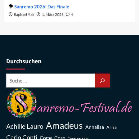
Sanremo 2026: Das Finale
Raphael Mair
1. März 2026
4
Durchsuchen
Amadeus
Achille Lauro
Annalisa
Arisa
Carlo Conti
Coma_Cose
Coverversion