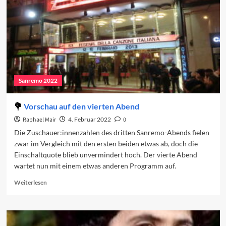
Sanremo 2022
Vorschau auf den vierten Abend
Raphael Mair
4. Februar 2022
0
Die Zuschauer:innenzahlen des dritten Sanremo-Abends fielen
zwar im Vergleich mit den ersten beiden etwas ab, doch die
Einschaltquote blieb unvermindert hoch. Der vierte Abend
wartet nun mit einem etwas anderen Programm auf.
Read
Weiterlesen
more
about
Vorschau
auf