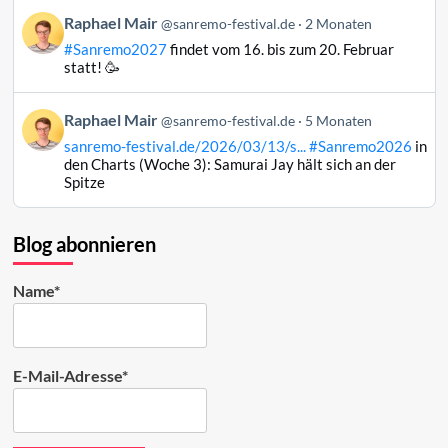
Bluesky
Beitrag
Raphael Mair
@sanremo-festival.de
2 Monaten
ansehen
von
#Sanremo2027
findet vom 16. bis zum 20. Februar
Raphael
statt! 🥳
Mair
auf
Beitrag
Raphael Mair
Bluesky
@sanremo-festival.de
5 Monaten
von
ansehen
sanremo-festival.de/2026/03/13/s...
#Sanremo2026
in
Raphael
den Charts (Woche 3): Samurai Jay hält sich an der
Mair
Spitze
auf
Bluesky
ansehen
Blog abonnieren
Name*
E-Mail-Adresse*