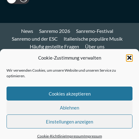
News
Sanremo 2026
Sanremo-Festival
Sanremo und der ESC
Italienische populäre Musik
Häufig gestellte Fragen
Über uns
Impressum und Datenschutz
Cookie-Richtlinie
Cookie-Zustimmung verwalten
Bluesky
Wir verwenden Cookies, um unsere Website und unseren Service zu
optimieren.
Mastodon
Twitter
Cookies akzeptieren
LinkedIn
Ablehnen
E-
Einstellungen anzeigen
Mail
© Sanremo-Festival.de
|
CoverNews
by AF themes.
Cookie-Richtlinie
Impressum
Impressum