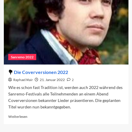
den
vierten
Abend
Sanremo 2022
Die Coverversionen 2022
Raphael Mair
21. Januar 2022
2
Wie es schon fast Tradition ist, werden auch 2022 während des
Sanremo-Festivals alle Teilnehmenden an einem Abend
Coverversionen bekannter Lieder präsentieren. Die geplanten
Titel wurden nun bekanntgegeben.
Read
Weiterlesen
more
about