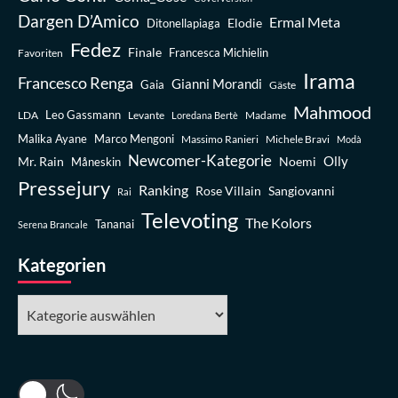
Dargen D’Amico
Ermal Meta
Elodie
Ditonellapiaga
Fedez
Finale
Favoriten
Francesca Michielin
Irama
Francesco Renga
Gianni Morandi
Gaia
Gäste
Mahmood
Leo Gassmann
LDA
Levante
Madame
Loredana Bertè
Malika Ayane
Marco Mengoni
Massimo Ranieri
Michele Bravi
Modà
Newcomer-Kategorie
Olly
Mr. Rain
Noemi
Måneskin
Pressejury
Ranking
Rose Villain
Sangiovanni
Rai
Televoting
The Kolors
Tananai
Serena Brancale
Kategorien
Kategorien