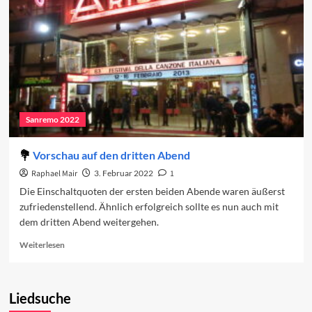
dritte
Abend
Sanremo 2022
Vorschau auf den dritten Abend
Raphael Mair
3. Februar 2022
1
Die Einschaltquoten der ersten beiden Abende waren äußerst
zufriedenstellend. Ähnlich erfolgreich sollte es nun auch mit
dem dritten Abend weitergehen.
Read
Weiterlesen
more
about
Vorschau
Liedsuche
auf
den