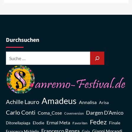
Durchsuchen
Amadeus
Achille Lauro
Annalisa
Arisa
Carlo Conti
Dargen D’Amico
Coma_Cose
Coverversion
Fedez
Ermal Meta
Elodie
Finale
Ditonellapiaga
Favoriten
Francesco Renga
Gianni Morandi
Francesca Michielin
Gaia