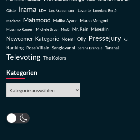
Irama
Leo Gassmann
Gäste
LDA
Levante
Loredana Bertè
Mahmood
Madame
Malika Ayane
Marco Mengoni
Mr. Rain
Massimo Ranieri
Michele Bravi
Måneskin
Modà
Pressejury
Newcomer-Kategorie
Olly
Noemi
Rai
Ranking
Rose Villain
Sangiovanni
Tananai
Serena Brancale
Televoting
The Kolors
Kategorien
Kategorien