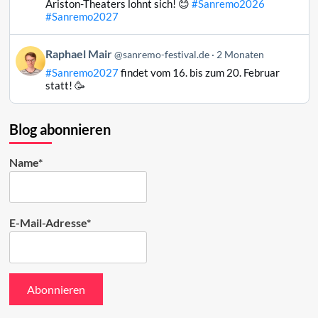
Ariston-Theaters lohnt sich! 😊
#Sanremo2026
Mair
#Sanremo2027
auf
Bluesky
Beitrag
Raphael Mair
@sanremo-festival.de
2 Monaten
ansehen
von
#Sanremo2027
findet vom 16. bis zum 20. Februar
Raphael
statt! 🥳
Mair
auf
Bluesky
Blog abonnieren
ansehen
Name*
E-Mail-Adresse*