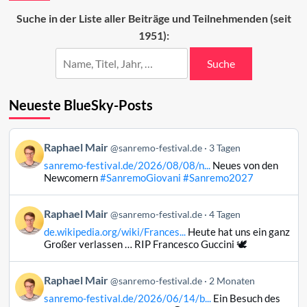
dritten
Suche in der Liste aller Beiträge und Teilnehmenden (seit
Abend
1951):
Suche
Neueste BlueSky-Posts
Beitrag
Raphael Mair
@sanremo-festival.de
3 Tagen
von
sanremo-festival.de/2026/08/08/n...
Neues von den
Raphael
Newcomern
#SanremoGiovani
#Sanremo2027
Mair
auf
Beitrag
Raphael Mair
Bluesky
@sanremo-festival.de
4 Tagen
von
ansehen
de.wikipedia.org/wiki/Frances...
Heute hat uns ein ganz
Raphael
Großer verlassen … RIP Francesco Guccini 🕊️
Mair
auf
Beitrag
Raphael Mair
Bluesky
@sanremo-festival.de
2 Monaten
von
ansehen
sanremo-festival.de/2026/06/14/b...
Ein Besuch des
Raphael