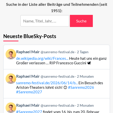
2025
Suche in der Liste aller Beiträge und Teilnehmenden (seit
1951):
Suche
Neueste BlueSky-Posts
Beitrag
Raphael Mair
@sanremo-festival.de
2 Tagen
von
de.wikipedia.org/wiki/Frances...
Heute hat uns ein ganz
Raphael
Großer verlassen … RIP Francesco Guccini 🕊️
Mair
auf
Beitrag
Raphael Mair
Bluesky
@sanremo-festival.de
2 Monaten
von
ansehen
sanremo-festival.de/2026/06/14/b...
Ein Besuch des
Raphael
Ariston-Theaters lohnt sich! 😊
#Sanremo2026
Mair
#Sanremo2027
auf
Bluesky
Beitrag
Raphael Mair
@sanremo-festival.de
2 Monaten
ansehen
von
#Sanremo2027
findet vom 16. bis zum 20. Februar