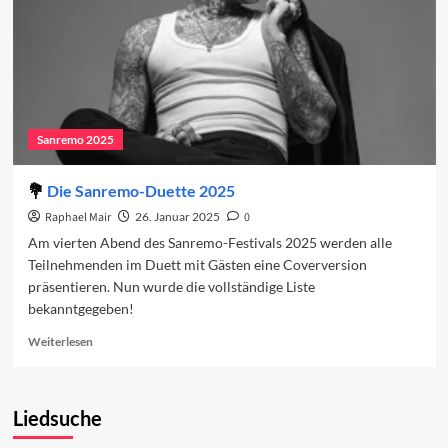
2025
Sanremo 2025
Die Sanremo-Duette 2025
Raphael Mair
26. Januar 2025
0
Am vierten Abend des Sanremo-Festivals 2025 werden alle
Teilnehmenden im Duett mit Gästen eine Coverversion
präsentieren. Nun wurde die vollständige Liste
bekanntgegeben!
Read
Weiterlesen
more
about
Die
Liedsuche
Sanremo-
Duette