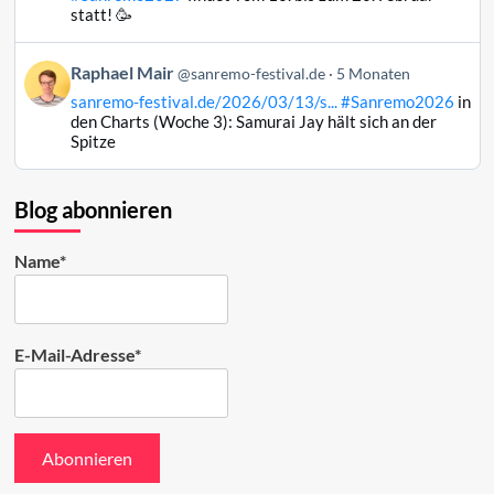
Raphael
statt! 🥳
Mair
auf
Beitrag
Raphael Mair
Bluesky
@sanremo-festival.de
5 Monaten
von
ansehen
sanremo-festival.de/2026/03/13/s...
#Sanremo2026
in
Raphael
den Charts (Woche 3): Samurai Jay hält sich an der
Mair
Spitze
auf
Bluesky
ansehen
Blog abonnieren
Name*
E-Mail-Adresse*