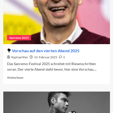
Sanremo 2025
Vorschau auf den vierten Abend 2025
Raphael Mair
14. Februar 2025
0
Das Sanremo-Festival 2025 schreitet mit Riesenschritten
voran. Der vierte Abend steht bevor, hier eine Vorschau....
Read
Weiterlesen
more
about
Vorschau
auf
den
vierten
Abend