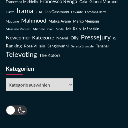
Francesco Renga
Gianni Morandi
Francesca Michielin
Gaia
Irama
Leo Gassmann
Gäste
LDA
Levante
Loredana Bertè
Mahmood
Madame
Malika Ayane
Marco Mengoni
Mr. Rain
Massimo Ranieri
Michele Bravi
Måneskin
Modà
Pressejury
Newcomer-Kategorie
Olly
Noemi
Rai
Ranking
Rose Villain
Sangiovanni
Tananai
Serena Brancale
Televoting
The Kolors
Kategorien
Kategorien