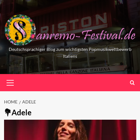
Skip
to
content
Deutschsprachiger Blog zum wichtigsten Popmusikwettbewerb
Italiens
Primary
Menu
HOME
ADELE
Adele