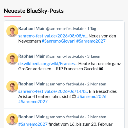
Neueste BlueSky-Posts
Beitrag
Raphael Mair
@sanremo-festival.de
1 Tag
von
sanremo-festival.de/2026/08/08/n...
Neues von den
Raphael
Newcomern
#SanremoGiovani
#Sanremo2027
Mair
auf
Beitrag
Raphael Mair
Bluesky
@sanremo-festival.de
3 Tagen
von
ansehen
de.wikipedia.org/wiki/Frances...
Heute hat uns ein ganz
Raphael
Großer verlassen … RIP Francesco Guccini 🕊️
Mair
auf
Beitrag
Raphael Mair
Bluesky
@sanremo-festival.de
2 Monaten
von
ansehen
sanremo-festival.de/2026/06/14/b...
Ein Besuch des
Raphael
Ariston-Theaters lohnt sich! 😊
#Sanremo2026
Mair
#Sanremo2027
auf
Bluesky
Beitrag
Raphael Mair
@sanremo-festival.de
2 Monaten
ansehen
von
#Sanremo2027
findet vom 16. bis zum 20. Februar
Raphael