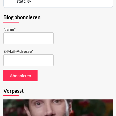
statt! 🥳
Mair
auf
Bluesky
Blog abonnieren
ansehen
Name*
E-Mail-Adresse*
Verpasst