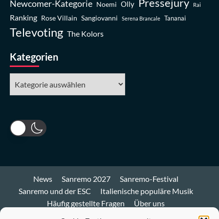
Pressejury
Newcomer-Kategorie
Olly
Noemi
Rai
Ranking
Rose Villain
Sangiovanni
Tananai
Serena Brancale
Televoting
The Kolors
Kategorien
Kategorien
News
Sanremo 2027
Sanremo-Festival
Sanremo und der ESC
Italienische populäre Musik
Häufig gestellte Fragen
Über uns
Impressum und Datenschutz
Cookie-Richtlinie