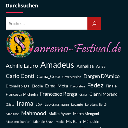
Durchsuchen
Amadeus
Achille Lauro
Annalisa
Arisa
Carlo Conti
Dargen D’Amico
Coma_Cose
Coverversion
Fedez
Ermal Meta
Elodie
Finale
Ditonellapiaga
Favoriten
Francesco Renga
Gianni Morandi
Francesca Michielin
Gaia
Irama
Leo Gassmann
Gäste
LDA
Levante
Loredana Bertè
Mahmood
Madame
Malika Ayane
Marco Mengoni
Mr. Rain
Massimo Ranieri
Michele Bravi
Måneskin
Modà