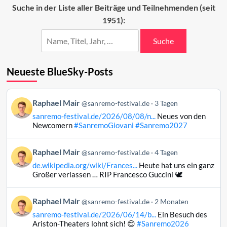
Beiträge
Suche in der Liste aller Beiträge und Teilnehmenden (seit
2025
1951):
(37–
11)
Suche
Neueste BlueSky-Posts
Beitrag
Raphael Mair
@sanremo-festival.de
3 Tagen
von
sanremo-festival.de/2026/08/08/n...
Neues von den
Raphael
Newcomern
#SanremoGiovani
#Sanremo2027
Mair
auf
Beitrag
Raphael Mair
Bluesky
@sanremo-festival.de
4 Tagen
von
ansehen
de.wikipedia.org/wiki/Frances...
Heute hat uns ein ganz
Raphael
Großer verlassen … RIP Francesco Guccini 🕊️
Mair
auf
Beitrag
Raphael Mair
Bluesky
@sanremo-festival.de
2 Monaten
von
ansehen
sanremo-festival.de/2026/06/14/b...
Ein Besuch des
Raphael
Ariston-Theaters lohnt sich! 😊
#Sanremo2026