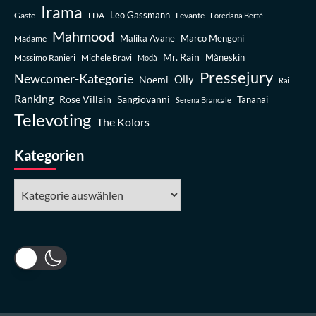
Irama
Leo Gassmann
Gäste
LDA
Levante
Loredana Bertè
Mahmood
Madame
Malika Ayane
Marco Mengoni
Mr. Rain
Massimo Ranieri
Michele Bravi
Måneskin
Modà
Pressejury
Newcomer-Kategorie
Olly
Noemi
Rai
Ranking
Rose Villain
Sangiovanni
Tananai
Serena Brancale
Televoting
The Kolors
Kategorien
Kategorien