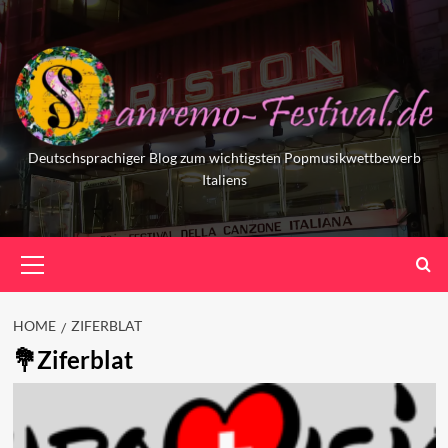
Skip
to
content
Deutschsprachiger Blog zum wichtigsten Popmusikwettbewerb
Italiens
Primary
Menu
HOME
ZIFERBLAT
Ziferblat