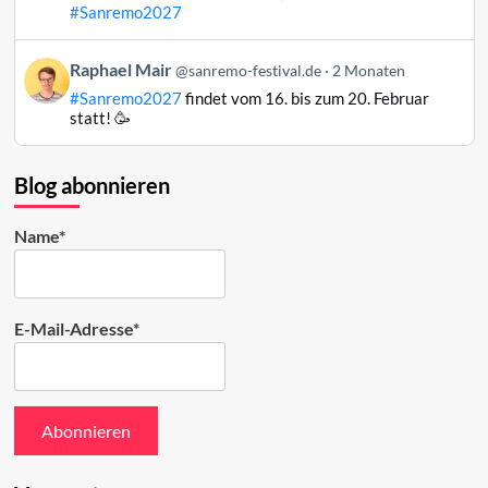
Mair
#Sanremo2027
auf
Bluesky
Beitrag
Raphael Mair
@sanremo-festival.de
2 Monaten
ansehen
von
#Sanremo2027
findet vom 16. bis zum 20. Februar
Raphael
statt! 🥳
Mair
auf
Bluesky
Blog abonnieren
ansehen
Name*
E-Mail-Adresse*