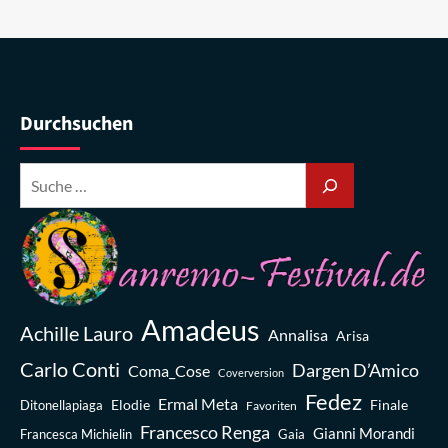
Durchsuchen
Amadeus
Achille Lauro
Annalisa
Arisa
Carlo Conti
Dargen D’Amico
Coma_Cose
Coverversion
Fedez
Ermal Meta
Elodie
Finale
Ditonellapiaga
Favoriten
Francesco Renga
Gianni Morandi
Francesca Michielin
Gaia