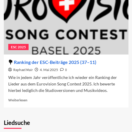
ESC 2025
Ranking der ESC-Beiträge 2025 (37–11)
Raphael Mair
4. Mai 2025
0
Wie in jedem Jahr veröffentliche ich wieder ein Ranking der
Lieder aus dem Eurovision Song Contest 2025. Ich bewerte
hierbei lediglich die Studioversionen und Musikvideos.
Read
Weiterlesen
more
about
Ranking
Liedsuche
der
ESC-